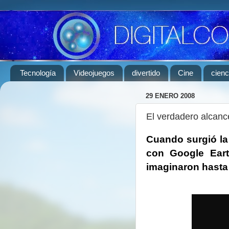
Tecnología
Videojuegos
divertido
Cine
cienc
29 ENERO 2008
El verdadero alcanc
Cuando surgió la
con Google Ear
imaginaron hasta 