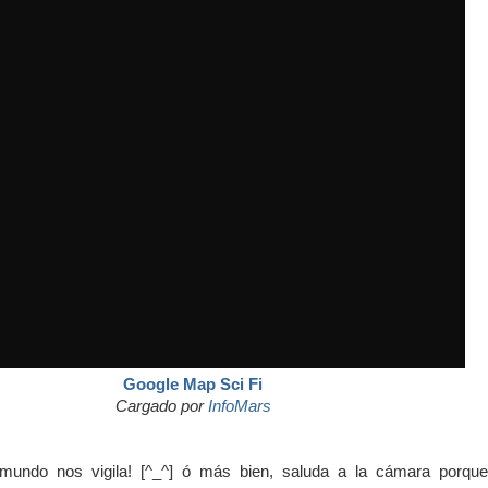
Google Map Sci Fi
Cargado por
InfoMars
mundo nos vigila! [^_^] ó más bien, saluda a la cámara porqu