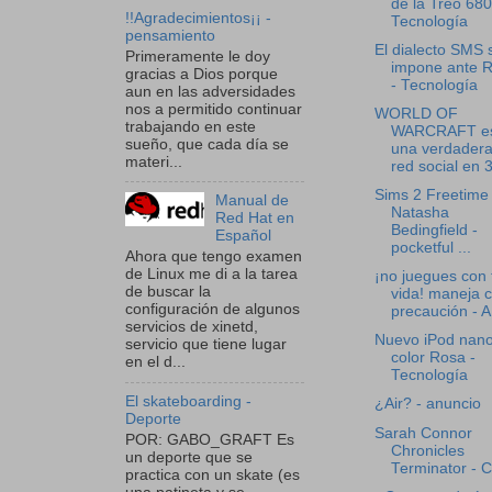
de la Treo 680
!!Agradecimientos¡¡ -
Tecnología
pensamiento
El dialecto SMS 
Primeramente le doy
impone ante 
gracias a Dios porque
- Tecnología
aun en las adversidades
nos a permitido continuar
WORLD OF
trabajando en este
WARCRAFT e
sueño, que cada día se
una verdader
materi...
red social en 3
Sims 2 Freetime
Manual de
Natasha
Red Hat en
Bedingfield -
Español
pocketful ...
Ahora que tengo examen
de Linux me di a la tarea
¡no juegues con 
de buscar la
vida! maneja 
configuración de algunos
precaución - A.
servicios de xinetd,
Nuevo iPod nan
servicio que tiene lugar
color Rosa -
en el d...
Tecnología
El skateboarding -
¿Air? - anuncio
Deporte
Sarah Connor
POR: GABO_GRAFT Es
Chronicles
un deporte que se
Terminator - C
practica con un skate (es