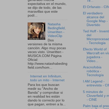
Te...
expectativa en el mundo,
El Orfanato - CI
se dijo de todo, de las
maravillas que este
El verdadero
podí...
alcance del
Google Map -
Natasha
Divertido
Bedingfield,
Ted Hoff - Invent
Unwritten -
del
VideoClip
Microprocesa
Dos
- Tecnologia
versiones de la misma
canción. Algo muy pocas
Efecto World of
veces visto. Unwritten -
Warcraft en ví
MUSICA.COM Página
jugadora -
Oficial:
Video...
http://www.natashabeding
Aracnofobia
field.com/hom...
robótica -
Tecnología
Internet en Infinitum,
todo un mito - Internet
I AM Legend -
Para los que buscan
entrevista - C
medir su "Ancho de
5 minutos de
Banda" y comprobar si
Cloverfield y 
en realidad les están
- CINE
dando lo correcto por lo
que pagan, entren a la...
Palm baja el pre