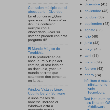
►
diciembre
(41)
Confucion múltiple con el
►
noviembre
(48)
abecedario - Divertido
En el concurso ¿Quien
►
octubre
(33)
quiere ser millonario? se
►
septiembre
(43)
dio una confusión
múltiple con el
►
agosto
(53)
Abecedario, A ver su
ustedes pueden con esta
►
julio
(48)
pregunta dif...
►
junio
(43)
El Mundo Mágico de
►
mayo
(45)
Terabithia
►
abril
(53)
En la profundidad del
bosque, muy lejos del
►
marzo
(61)
camino, al otro lado de
►
febrero
(43)
un riachuelo, yace un
mundo secreto que
▼
enero
(74)
solamente dos personas
Infinitum ó más 
en la tie...
infinitamente
lento -
Window Vista vs Linux
Tecnología
Ubuntu Beryl - Software
A unos meses de
Red Hat, duro c
haberse liberado el
su linea de OS
Windows vista a
Middleware -
generado mucha