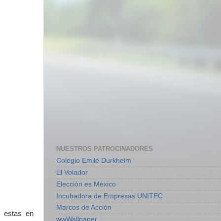
NUESTROS PATROCINADORES
Colegio Emile Durkheim
El Volador
Elección es México
Incubadora de Empresas UNITEC
Marcos de Acción
e estas en
wwWallpaper