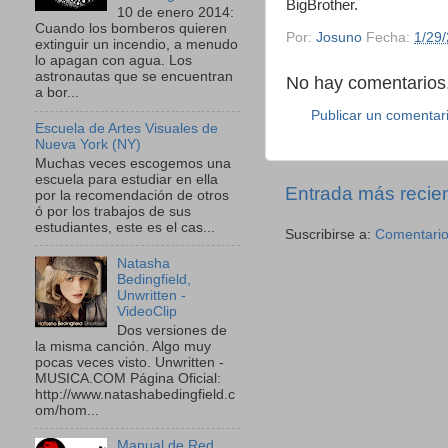
BigBrother.
10 de enero 2014:
Cuando los bomberos quieren
Por:
Josuno
Fecha:
1/29
extinguir un incendio, a menudo
lo apagan con agua. Los
astronautas que se encuentran
No hay comentarios.
a bor...
Publicar un comentar
Escuela de Artes Visuales de
Nueva York (NY)
Muchas veces escogemos una
escuela para estudiar en ella
Entrada más recie
por la recomendación de otros
ó por los trabajos de sus
estudiantes, este es el cas...
Suscribirse a:
Comentario
Natasha
Bedingfield,
Unwritten -
VideoClip
Dos versiones de
la misma canción. Algo muy
pocas veces visto. Unwritten -
MUSICA.COM Página Oficial:
http://www.natashabedingfield.c
om/hom...
Manual de Red