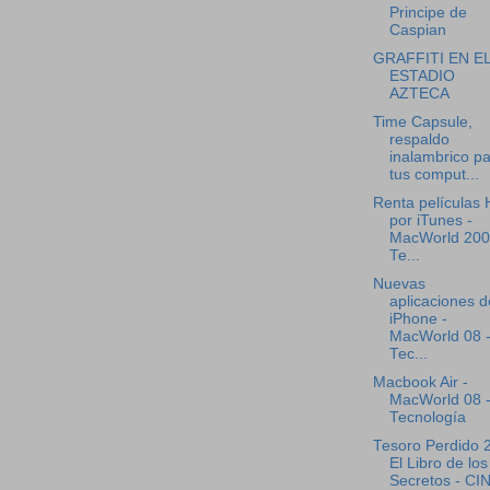
Principe de
Caspian
GRAFFITI EN E
ESTADIO
AZTECA
Time Capsule,
respaldo
inalambrico p
tus comput...
Renta películas
por iTunes -
MacWorld 200
Te...
Nuevas
aplicaciones d
iPhone -
MacWorld 08 
Tec...
Macbook Air -
MacWorld 08 
Tecnología
Tesoro Perdido 2
El Libro de los
Secretos - CI