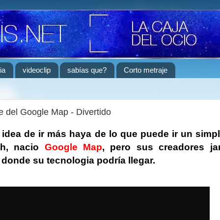
ia
videoclip
sabías que?
Corto metraje
e del Google Map - Divertido
 idea de ir más haya de lo que puede ir un sim
th, nacio
Google Map
, pero sus creadores j
donde su tecnologia podría llegar.