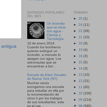
ENTRADAS POPULARES
TEMARIO
DEL MES
►
25
(1)
Un incendio
►
24
(11)
que se inicia
►
22
(58)
con agua -
Ciencia y
►
21
(10)
Tecnología
10 de enero 2014:
►
20
(9)
 antigua
Cuando los bomberos
►
19
(4)
quieren extinguir un
incendio, a menudo lo
►
16
(3)
apagan con agua. Los
►
15
(5)
astronautas que se
encuentran a bor...
►
14
(3)
►
13
(10)
Escuela de Artes Visuales
de Nueva York (NY)
►
12
(31)
Muchas veces
escogemos una escuela
►
11
(60)
para estudiar en ella por
►
10
(100)
la recomendación de
otros ó por los trabajos
►
09
(214)
de sus estudiantes, este
▼
08
(585)
es el cas...