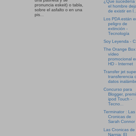
una patineta y se
¿Que sucedería 
pronuncia eskeit) o tabla,
el hombre dej
sobre el asfalto o en una
de existir en l..
pis...
Los PDA están e
peligro de
extinción -
Tecnología
Soy Leyenda - C
The Orange Box
vídeo
promocional e
HD - Internet
Transfer jet supe
transferencia 
datos inalámbr
Concurso para
Blogger, premi
ipod Touch -
Tecno...
Terminator : Las
Cronicas de
Sarah Connor
Las Cronicas de
Narnia: El