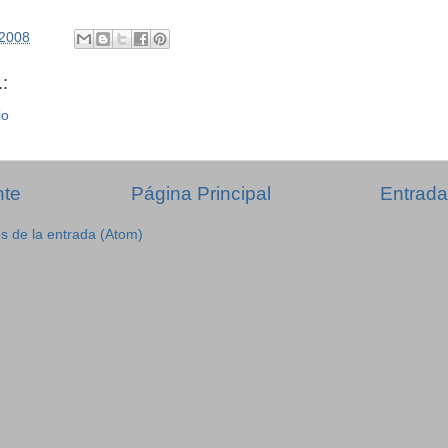
/2008
:
io
nte
Página Principal
Entrada
s de la entrada (Atom)