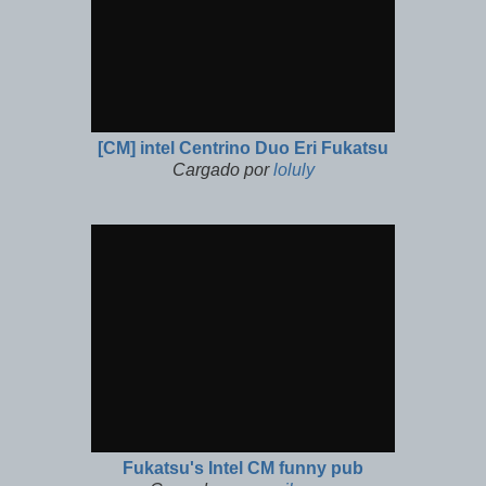
[CM] intel Centrino Duo Eri Fukatsu
Cargado por
loluly
Fukatsu's Intel CM funny pub