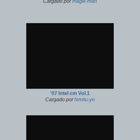
Cargado por
magik-man
'07 Intel cm Vol.1
Cargado por
himitu-yo