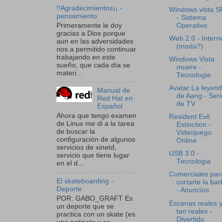
!!Agradecimientos¡¡ -
Windows vista S
pensamiento
- Sistema
Primeramente le doy
Operativo
gracias a Dios porque
Web 2.0 - Intern
aun en las adversidades
(moda?)
nos a permitido continuar
trabajando en este
Windows Vista
sueño, que cada día se
muere -
materi...
Tecnologia
Avatar La leyen
Manual de
de Aang - Seri
Red Hat en
de TV
Español
Ahora que tengo examen
Resident Evil
de Linux me di a la tarea
Extinction -
de buscar la
Videojuego
configuración de algunos
Online
servicios de xinetd,
USB 3.0 -
servicio que tiene lugar
Tecnologia
en el d...
Comerciales par
El skateboarding -
cortarte la ba
Deporte
- Anuncios
POR: GABO_GRAFT Es
Escenas reales 
un deporte que se
tan reales -
practica con un skate (es
Divertido