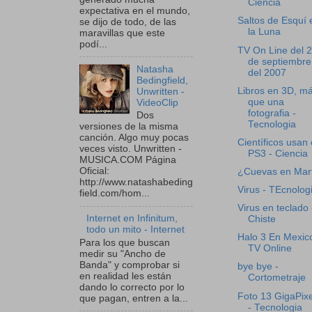
Ciencia
expectativa en el mundo,
Saltos de Esquí 
se dijo de todo, de las
la Luna
maravillas que este
podí...
TV On Line del 
de septiembre
Natasha
del 2007
Bedingfield,
Libros en 3D, m
Unwritten -
que una
VideoClip
fotografia -
Dos
Tecnologia
versiones de la misma
canción. Algo muy pocas
Científicos usan 
veces visto. Unwritten -
PS3 - Ciencia
MUSICA.COM Página
Oficial:
¿Cuevas en Mar
http://www.natashabeding
Virus - TEcnolog
field.com/hom...
Virus en teclado 
Internet en Infinitum,
Chiste
todo un mito - Internet
Halo 3 En Mexico
Para los que buscan
TV Online
medir su "Ancho de
Banda" y comprobar si
bye bye -
en realidad les están
Cortometraje
dando lo correcto por lo
Foto 13 GigaPix
que pagan, entren a la...
- Tecnologia