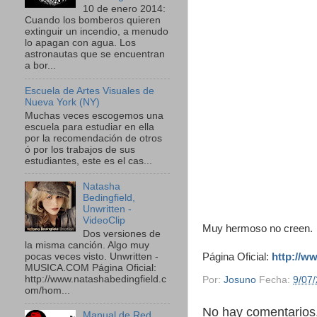
10 de enero 2014:
Cuando los bomberos quieren
extinguir un incendio, a menudo
lo apagan con agua. Los
astronautas que se encuentran
a bor...
Escuela de Artes Visuales de
Nueva York (NY)
Muchas veces escogemos una
escuela para estudiar en ella
por la recomendación de otros
ó por los trabajos de sus
estudiantes, este es el cas...
Natasha
Bedingfield,
Unwritten -
VideoClip
Muy hermoso no creen.
Dos versiones de
la misma canción. Algo muy
pocas veces visto. Unwritten -
Página Oficial:
http://w
MUSICA.COM Página Oficial:
http://www.natashabedingfield.c
Por:
Josuno
Fecha:
9/07
om/hom...
No hay comentarios.
Manual de Red