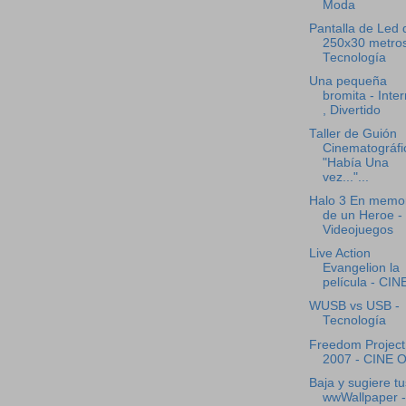
Moda
Pantalla de Led 
250x30 metros
Tecnología
Una pequeña
bromita - Inter
, Divertido
Taller de Guión
Cinematográfi
"Había Una
vez..."...
Halo 3 En memo
de un Heroe -
Videojuegos
Live Action
Evangelion la
película - CIN
WUSB vs USB -
Tecnología
Freedom Project
2007 - CINE 
Baja y sugiere tu
wwWallpaper -