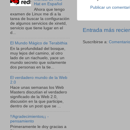
Hat en Español
Publicar un comentar
Ahora que tengo
examen de Linux me di a la
tarea de buscar la configuración
de algunos servicios de xinetd,
servicio que tiene lugar en el
Entrada más recie
d...
Suscribirse a:
Comentario
El Mundo Mágico de Terabithia
En la profundidad del bosque,
muy lejos del camino, al otro
lado de un riachuelo, yace un
mundo secreto que solamente
dos personas en la tie...
El verdadero mundo de la Web
2.0
Hace unas semanas los Web
Masters discutían el verdadero
significado de la Web 2.0,
discusión en la que participe,
dentro de un post que se ...
!!Agradecimientos¡¡ -
pensamiento
Primeramente le doy gracias a