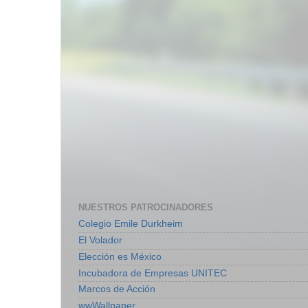
NUESTROS PATROCINADORES
Colegio Emile Durkheim
El Volador
Elección es México
Incubadora de Empresas UNITEC
Marcos de Acción
wwWallpaper