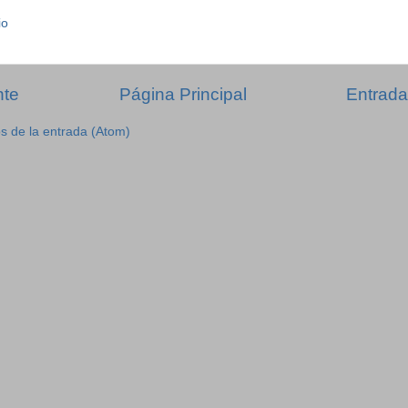
io
nte
Página Principal
Entrada
s de la entrada (Atom)