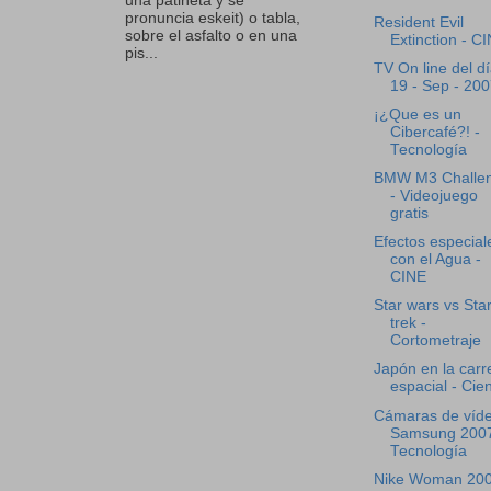
una patineta y se
pronuncia eskeit) o tabla,
Resident Evil
sobre el asfalto o en una
Extinction - C
pis...
TV On line del d
19 - Sep - 20
¡¿Que es un
Cibercafé?! -
Tecnología
BMW M3 Challe
- Videojuego
gratis
Efectos especial
con el Agua -
CINE
Star wars vs Sta
trek -
Cortometraje
Japón en la carr
espacial - Cie
Cámaras de víd
Samsung 2007
Tecnología
Nike Woman 200