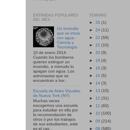
ENTRADAS POPULARES
TEMARIO
DEL MES
►
25
(1)
Un incendio
►
24
(11)
que se inicia
►
22
(58)
con agua -
Ciencia y
►
21
(10)
Tecnología
10 de enero 2014:
►
20
(9)
Cuando los bomberos
►
19
(4)
quieren extinguir un
incendio, a menudo lo
►
16
(3)
apagan con agua. Los
►
15
(5)
astronautas que se
encuentran a bor...
►
14
(3)
►
13
(10)
Escuela de Artes Visuales
de Nueva York (NY)
►
12
(31)
Muchas veces
escogemos una escuela
►
11
(60)
para estudiar en ella por
►
10
(100)
la recomendación de
otros ó por los trabajos
►
09
(214)
de sus estudiantes, este
►
08
(585)
es el cas...