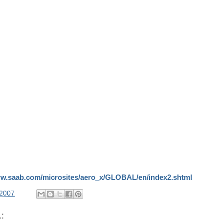
ww.saab.com/microsites/aero_x/GLOBAL/en/index2.shtml
/2007
: