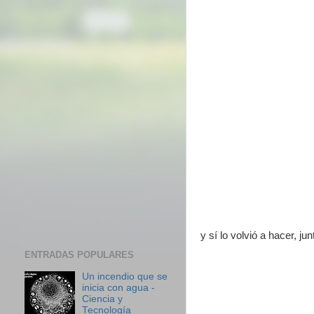
y sí lo volvió a hacer, ju
ENTRADAS POPULARES
Un incendio que se
inicia con agua -
Ciencia y
Tecnología