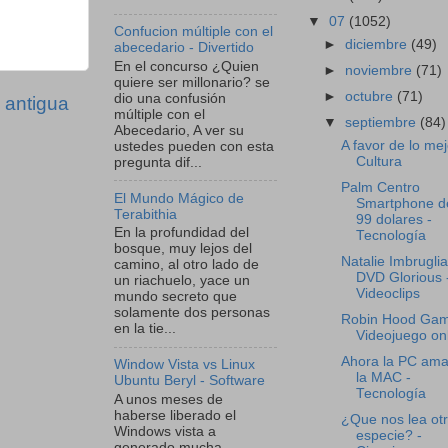
▼
07
(1052)
Confucion múltiple con el
►
diciembre
(49)
abecedario - Divertido
En el concurso ¿Quien
►
noviembre
(71)
quiere ser millonario? se
►
octubre
(71)
dio una confusión
 antigua
múltiple con el
▼
septiembre
(84)
Abecedario, A ver su
A favor de lo mej
ustedes pueden con esta
Cultura
pregunta dif...
Palm Centro
El Mundo Mágico de
Smartphone d
Terabithia
99 dolares -
En la profundidad del
Tecnología
bosque, muy lejos del
Natalie Imbruglia
camino, al otro lado de
DVD Glorious 
un riachuelo, yace un
Videoclips
mundo secreto que
solamente dos personas
Robin Hood Gam
en la tie...
Videojuego on
Ahora la PC ama
Window Vista vs Linux
la MAC -
Ubuntu Beryl - Software
Tecnología
A unos meses de
haberse liberado el
¿Que nos lea ot
Windows vista a
especie? -
generado mucha