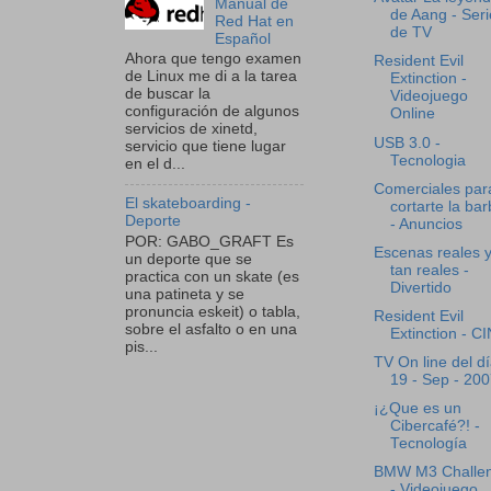
Manual de
de Aang - Seri
Red Hat en
de TV
Español
Ahora que tengo examen
Resident Evil
de Linux me di a la tarea
Extinction -
de buscar la
Videojuego
configuración de algunos
Online
servicios de xinetd,
USB 3.0 -
servicio que tiene lugar
Tecnologia
en el d...
Comerciales par
El skateboarding -
cortarte la ba
Deporte
- Anuncios
POR: GABO_GRAFT Es
Escenas reales 
un deporte que se
tan reales -
practica con un skate (es
Divertido
una patineta y se
pronuncia eskeit) o tabla,
Resident Evil
sobre el asfalto o en una
Extinction - C
pis...
TV On line del d
19 - Sep - 20
¡¿Que es un
Cibercafé?! -
Tecnología
BMW M3 Challe
- Videojuego