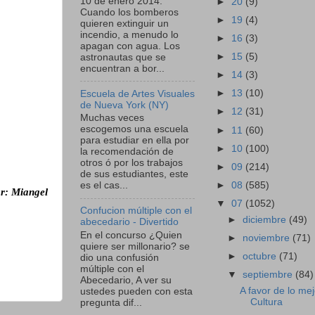
10 de enero 2014:
►
20
(9)
Cuando los bomberos
►
19
(4)
quieren extinguir un
incendio, a menudo lo
►
16
(3)
apagan con agua. Los
►
15
(5)
astronautas que se
encuentran a bor...
►
14
(3)
►
13
(10)
Escuela de Artes Visuales
de Nueva York (NY)
►
12
(31)
Muchas veces
escogemos una escuela
►
11
(60)
para estudiar en ella por
►
10
(100)
la recomendación de
otros ó por los trabajos
►
09
(214)
de sus estudiantes, este
►
08
(585)
es el cas...
or: Miangel
▼
07
(1052)
Confucion múltiple con el
►
diciembre
(49)
abecedario - Divertido
En el concurso ¿Quien
►
noviembre
(71)
quiere ser millonario? se
►
octubre
(71)
dio una confusión
múltiple con el
▼
septiembre
(84)
Abecedario, A ver su
A favor de lo mej
ustedes pueden con esta
Cultura
pregunta dif...