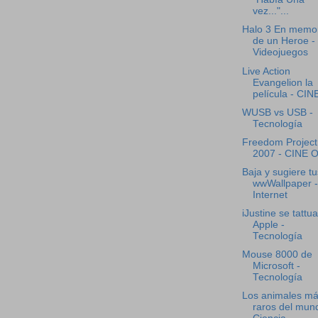
vez..."...
Halo 3 En memo
de un Heroe -
Videojuegos
Live Action
Evangelion la
película - CIN
WUSB vs USB -
Tecnología
Freedom Project
2007 - CINE 
Baja y sugiere tu
wwWallpaper -
Internet
iJustine se tattua
Apple -
Tecnología
Mouse 8000 de
Microsoft -
Tecnología
Los animales m
raros del mun