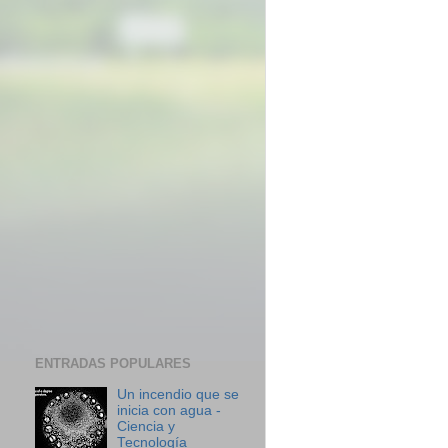
ENTRADAS POPULARES
Un incendio que se
inicia con agua -
Ciencia y
Tecnología