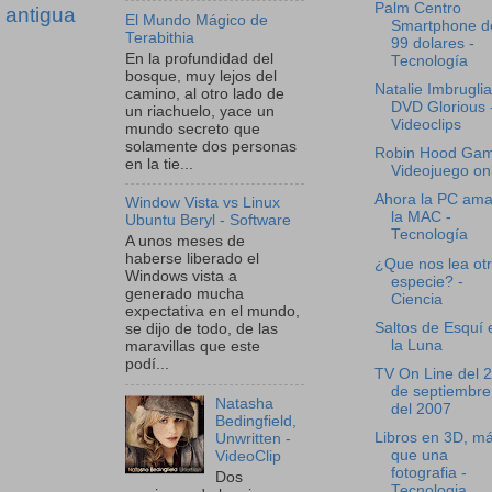
Palm Centro
 antigua
El Mundo Mágico de
Smartphone d
Terabithia
99 dolares -
En la profundidad del
Tecnología
bosque, muy lejos del
Natalie Imbruglia
camino, al otro lado de
DVD Glorious 
un riachuelo, yace un
Videoclips
mundo secreto que
solamente dos personas
Robin Hood Gam
en la tie...
Videojuego on
Ahora la PC ama
Window Vista vs Linux
la MAC -
Ubuntu Beryl - Software
Tecnología
A unos meses de
haberse liberado el
¿Que nos lea ot
Windows vista a
especie? -
generado mucha
Ciencia
expectativa en el mundo,
Saltos de Esquí 
se dijo de todo, de las
la Luna
maravillas que este
podí...
TV On Line del 
de septiembre
Natasha
del 2007
Bedingfield,
Libros en 3D, m
Unwritten -
que una
VideoClip
fotografia -
Dos
Tecnologia