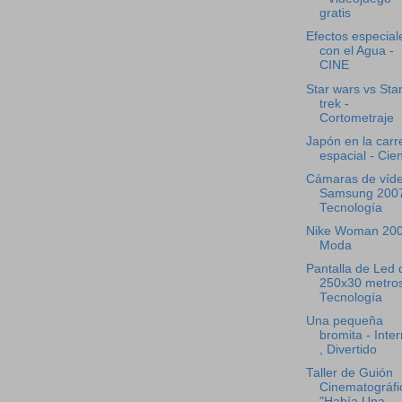
gratis
Efectos especial
con el Agua -
CINE
Star wars vs Sta
trek -
Cortometraje
Japón en la carr
espacial - Cie
Cámaras de víd
Samsung 2007
Tecnología
Nike Woman 200
Moda
Pantalla de Led 
250x30 metros
Tecnología
Una pequeña
bromita - Inter
, Divertido
Taller de Guión
Cinematográfi
"Había Una