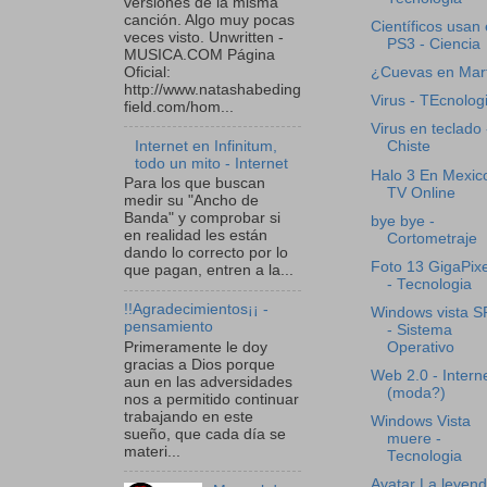
versiones de la misma
canción. Algo muy pocas
Científicos usan 
veces visto. Unwritten -
PS3 - Ciencia
MUSICA.COM Página
Oficial:
¿Cuevas en Mar
http://www.natashabeding
Virus - TEcnolog
field.com/hom...
Virus en teclado 
Internet en Infinitum,
Chiste
todo un mito - Internet
Halo 3 En Mexico
Para los que buscan
TV Online
medir su "Ancho de
Banda" y comprobar si
bye bye -
en realidad les están
Cortometraje
dando lo correcto por lo
Foto 13 GigaPix
que pagan, entren a la...
- Tecnologia
!!Agradecimientos¡¡ -
Windows vista S
pensamiento
- Sistema
Primeramente le doy
Operativo
gracias a Dios porque
Web 2.0 - Intern
aun en las adversidades
(moda?)
nos a permitido continuar
trabajando en este
Windows Vista
sueño, que cada día se
muere -
materi...
Tecnologia
Avatar La leyen