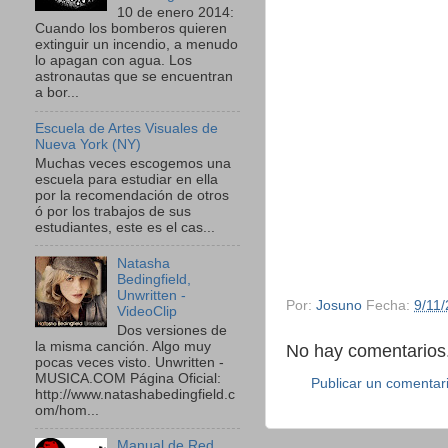
10 de enero 2014:
Cuando los bomberos quieren
extinguir un incendio, a menudo
lo apagan con agua. Los
astronautas que se encuentran
a bor...
Escuela de Artes Visuales de
Nueva York (NY)
Muchas veces escogemos una
escuela para estudiar en ella
por la recomendación de otros
ó por los trabajos de sus
estudiantes, este es el cas...
Natasha
Bedingfield,
Unwritten -
Por:
Josuno
Fecha:
9/11
VideoClip
Dos versiones de
la misma canción. Algo muy
No hay comentarios.
pocas veces visto. Unwritten -
MUSICA.COM Página Oficial:
Publicar un comentar
http://www.natashabedingfield.c
om/hom...
Manual de Red