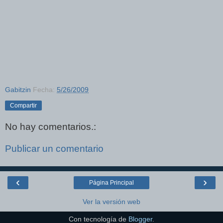
Gabitzin
Fecha:
5/26/2009
Compartir
No hay comentarios.:
Publicar un comentario
‹
›
Página Principal
Ver la versión web
Con tecnología de
Blogger
.