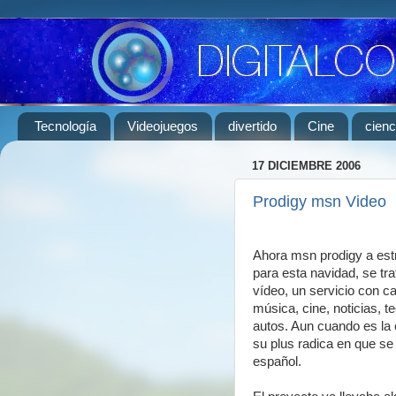
Tecnología
Videojuegos
divertido
Cine
cienc
17 DICIEMBRE 2006
Prodigy msn Video
Ahora msn prodigy a est
para esta navidad, se t
vídeo, un servicio con c
música, cine, noticias, t
autos. Aun cuando es la
su plus radica en que se
español.