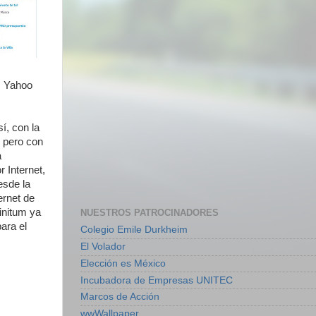
, Yahoo
í, con la
 pero con
a
 Internet,
esde la
ernet de
initum ya
NUESTROS PATROCINADORES
ara el
Colegio Emile Durkheim
El Volador
Elección es México
Incubadora de Empresas UNITEC
Marcos de Acción
wwWallpaper