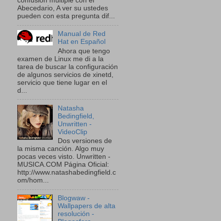
confusión múltiple con el
Abecedario, A ver su ustedes
pueden con esta pregunta dif...
Manual de Red
Hat en Español
Ahora que tengo
examen de Linux me di a la
tarea de buscar la configuración
de algunos servicios de xinetd,
servicio que tiene lugar en el
d...
Natasha
Bedingfield,
Unwritten -
VideoClip
Dos versiones de
la misma canción. Algo muy
pocas veces visto. Unwritten -
MUSICA.COM Página Oficial:
http://www.natashabedingfield.c
om/hom...
Blogwaw -
Wallpapers de alta
resolución -