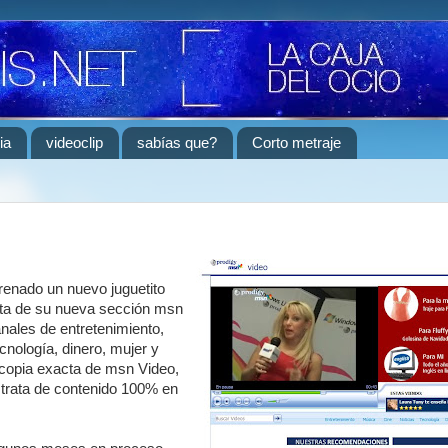
ia
videoclip
sabías que?
Corto metraje
renado un nuevo juguetito
rata de su nueva sección msn
anales de entretenimiento,
ecnología, dinero, mujer y
 copia exacta de msn Video,
 trata de contenido 100% en