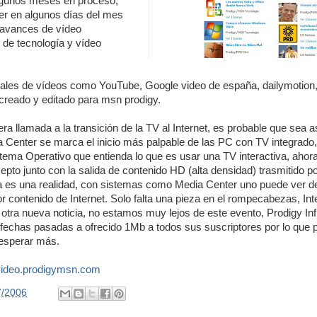
algunos meses en proceso,
er en algunos días del mes
avances de vídeo
n de tecnología y vídeo
ortales de vídeos como YouTube, Google video de españa, dailymotion
 creado y editado para msn prodigy.
ra llamada a la transición de la TV al Internet, es probable que sea as
 Center se marca el inicio más palpable de las PC con TV integrado,
stema Operativo que entienda lo que es usar una TV interactiva, ahor
pto junto con la salida de contenido HD (alta densidad) trasmitido por
a es una realidad, con sistemas como Media Center uno puede ver d
r contenido de Internet. Solo falta una pieza en el rompecabezas, Int
ra nueva noticia, no estamos muy lejos de este evento, Prodigy Inf
fechas pasadas a ofrecido 1Mb a todos sus suscriptores por lo que p
esperar más.
/video.prodigymsn.com
7/2006