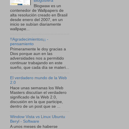
Blogosfera
Blogwaw es un
contenedor de Wallpapers de
alta resolución creado en Brasil
desde enero del 2007, en un
inicio se subían diariamente
wallpape...
!!Agradecimientos¡¡ -
pensamiento
Primeramente le doy gracias a
Dios porque aun en las
adversidades nos a permitido
continuar trabajando en este
sueño, que cada día se materi...
El verdadero mundo de la Web
2.0
Hace unas semanas los Web
Masters discutían el verdadero
significado de la Web 2.0,
discusión en la que participe,
dentro de un post que se ...
Window Vista vs Linux Ubuntu
Beryl - Software
A unos meses de haberse