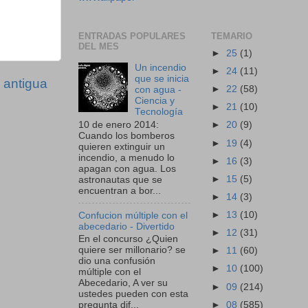
ENTRADAS POPULARES
TEMARIO
DEL MES
►
25
(1)
Un incendio
►
24
(11)
que se inicia
 antigua
►
22
(58)
con agua -
Ciencia y
►
21
(10)
Tecnología
10 de enero 2014:
►
20
(9)
Cuando los bomberos
►
19
(4)
quieren extinguir un
incendio, a menudo lo
►
16
(3)
apagan con agua. Los
►
15
(5)
astronautas que se
encuentran a bor...
►
14
(3)
►
13
(10)
Confucion múltiple con el
abecedario - Divertido
►
12
(31)
En el concurso ¿Quien
quiere ser millonario? se
►
11
(60)
dio una confusión
►
10
(100)
múltiple con el
Abecedario, A ver su
►
09
(214)
ustedes pueden con esta
►
08
(585)
pregunta dif...