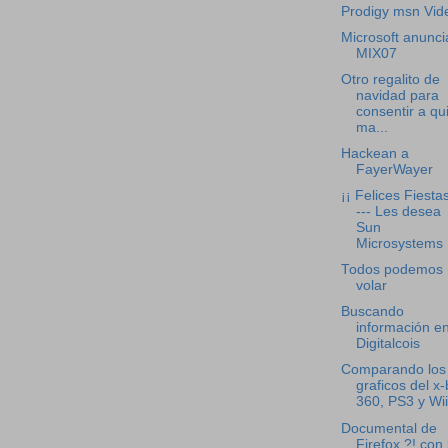
Prodigy msn Vid
Microsoft anunci
MIX07
Otro regalito de
navidad para
consentir a qu
ma...
Hackean a
FayerWayer
¡¡ Felices Fiestas
--- Les desea
Sun
Microsystems
Todos podemos
volar
Buscando
información e
Digitalcois
Comparando los
graficos del x
360, PS3 y Wii
Documental de
Firefox ?! con 