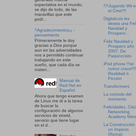
expectativa en el mundo,
!!!!Jugando Wii 
se dijo de todo, de las
el Cine!!!!
maravillas que este
Digitalcois les
podí...
desea una Fel
Navidad y
!!Agradecimientos¡¡ -
Prospero...
pensamiento
Primeramente le doy
Feliz Navidad y
gracias a Dios porque
Prospero año
aun en las adversidades
2007, De:
nos a permitido continuar
Pasioncristo
trabajando en este
iPod phone !!!el
sueño, que cada día se
rumor crece!!!!
materi...
Realidad ó
Ficción
Manual de
Red Hat en
Transformers
Español
La consola del
Ahora que tengo examen
momento
de Linux me di a la tarea
de buscar la
Felicidades, Cis
configuración de algunos
Networking
servicios de xinetd,
Academy Méxi
servicio que tiene lugar
La Construcción
en el d...
un Imperio
(Roma)