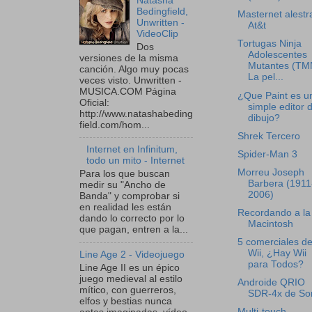
Natasha
Bedingfield,
Masternet alestra
Unwritten -
At&t
VideoClip
Tortugas Ninja
Dos
Adolescentes
versiones de la misma
Mutantes (TM
canción. Algo muy pocas
La pel...
veces visto. Unwritten -
MUSICA.COM Página
¿Que Paint es u
Oficial:
simple editor 
http://www.natashabeding
dibujo?
field.com/hom...
Shrek Tercero
Internet en Infinitum,
Spider-Man 3
todo un mito - Internet
Morreu Joseph
Para los que buscan
Barbera (1911
medir su "Ancho de
2006)
Banda" y comprobar si
en realidad les están
Recordando a la
dando lo correcto por lo
Macintosh
que pagan, entren a la...
5 comerciales de
Wii, ¿Hay Wii
Line Age 2 - Videojuego
para Todos?
Line Age II es un épico
juego medieval al estilo
Androide QRIO
mítico, con guerreros,
SDR-4x de So
elfos y bestias nunca
Multi-touch