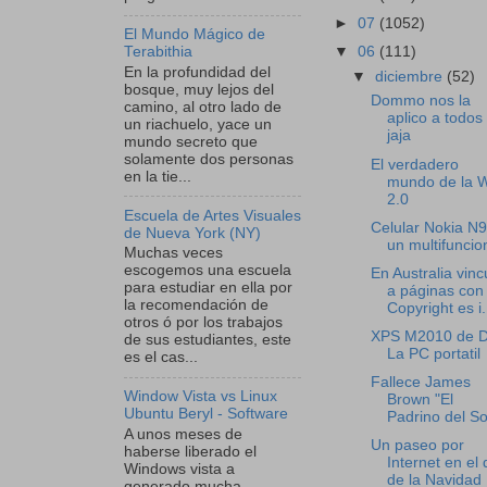
►
07
(1052)
El Mundo Mágico de
▼
06
(111)
Terabithia
En la profundidad del
▼
diciembre
(52)
bosque, muy lejos del
Dommo nos la
camino, al otro lado de
aplico a todos
un riachuelo, yace un
jaja
mundo secreto que
solamente dos personas
El verdadero
en la tie...
mundo de la 
2.0
Escuela de Artes Visuales
Celular Nokia N9
de Nueva York (NY)
un multifuncio
Muchas veces
escogemos una escuela
En Australia vinc
para estudiar en ella por
a páginas con
la recomendación de
Copyright es i.
otros ó por los trabajos
XPS M2010 de De
de sus estudiantes, este
La PC portatil
es el cas...
Fallece James
Window Vista vs Linux
Brown "El
Ubuntu Beryl - Software
Padrino del So
A unos meses de
Un paseo por
haberse liberado el
Internet en el 
Windows vista a
de la Navidad
generado mucha