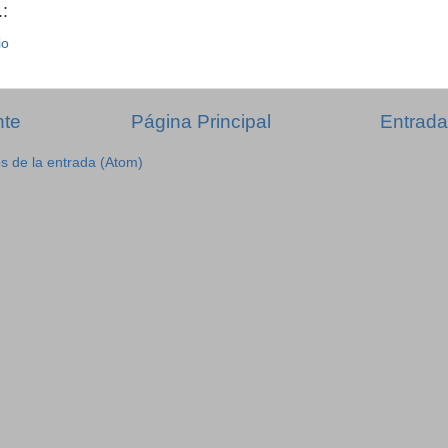
:
io
nte
Página Principal
Entrada
s de la entrada (Atom)