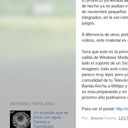
El proyecto ya llevaba 
de hecho ya se podían v
de noviembre pequeños 
integrados, en la secció
juegos.
A diferencia de otros p
vídeos, este material es
Sera que este es la prime
salida de Windows Media
todo el soporte de un Si
imaginen, todo este conce
parece muy lejos pero y
comodidad de tu Televiso
Banda Ancha a 6Mbps y ot
se esta preparando y en 
próximo año podríamos 
ENTRADAS POPULARES
Para ver el portal:
http:/
Un incendio que se
inicia con agua -
Por:
Josuno
Fecha:
12/1
Ciencia y
Tecnología