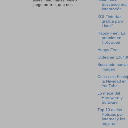
antes imaginadas, vídeo
Buscando mult
juego on line, que nos...
Interacción
XGL "Interfaz
gráfica para
Linux"
Happy Feet, La
premier en
Hollywood
Happy Feet
CCleaner 13643
Buscando nueva
imagen
Coca-cola Feste
la Navidad en
YouTube
Lo mejor del
Hardware y
Software
Top 10 de las
Noticias por
Internet y los
mejores...