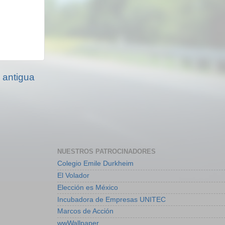
 antigua
NUESTROS PATROCINADORES
Colegio Emile Durkheim
El Volador
Elección es México
Incubadora de Empresas UNITEC
Marcos de Acción
wwWallpaper