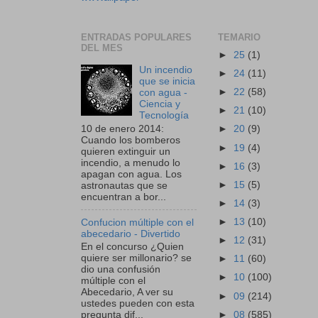
ENTRADAS POPULARES
TEMARIO
DEL MES
►
25
(1)
Un incendio
►
24
(11)
que se inicia
►
22
(58)
con agua -
Ciencia y
►
21
(10)
Tecnología
10 de enero 2014:
►
20
(9)
Cuando los bomberos
►
19
(4)
quieren extinguir un
incendio, a menudo lo
►
16
(3)
apagan con agua. Los
►
15
(5)
astronautas que se
encuentran a bor...
►
14
(3)
►
13
(10)
Confucion múltiple con el
abecedario - Divertido
►
12
(31)
En el concurso ¿Quien
quiere ser millonario? se
►
11
(60)
dio una confusión
►
10
(100)
múltiple con el
Abecedario, A ver su
►
09
(214)
ustedes pueden con esta
►
08
(585)
pregunta dif...