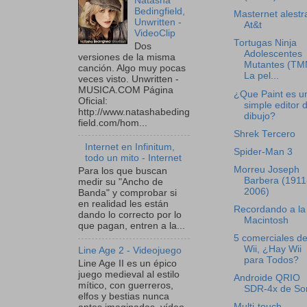
Natasha
Bedingfield,
Masternet alestra
Unwritten -
At&t
VideoClip
Tortugas Ninja
Dos
Adolescentes
versiones de la misma
Mutantes (TM
canción. Algo muy pocas
La pel...
veces visto. Unwritten -
MUSICA.COM Página
¿Que Paint es u
Oficial:
simple editor 
http://www.natashabeding
dibujo?
field.com/hom...
Shrek Tercero
Internet en Infinitum,
Spider-Man 3
todo un mito - Internet
Morreu Joseph
Para los que buscan
Barbera (1911
medir su "Ancho de
2006)
Banda" y comprobar si
en realidad les están
Recordando a la
dando lo correcto por lo
Macintosh
que pagan, entren a la...
5 comerciales de
Wii, ¿Hay Wii
Line Age 2 - Videojuego
para Todos?
Line Age II es un épico
juego medieval al estilo
Androide QRIO
mítico, con guerreros,
SDR-4x de So
elfos y bestias nunca
Multi-touch