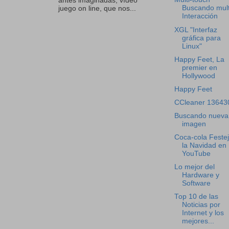
antes imaginadas, vídeo
Buscando mult
juego on line, que nos...
Interacción
XGL "Interfaz
gráfica para
Linux"
Happy Feet, La
premier en
Hollywood
Happy Feet
CCleaner 13643
Buscando nueva
imagen
Coca-cola Feste
la Navidad en
YouTube
Lo mejor del
Hardware y
Software
Top 10 de las
Noticias por
Internet y los
mejores...