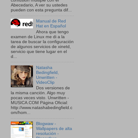
confusión múltiple con el
Abecedario, A ver su ustedes
pueden con esta pregunta dif...
Manual de Red
Hat en Español
Ahora que tengo
examen de Linux me di a la
tarea de buscar la configuración
de algunos servicios de xinetd,
servicio que tiene lugar en el
d...
Natasha
Bedingfield,
Unwritten -
VideoClip
Dos versiones de
la misma canción. Algo muy
pocas veces visto. Unwritten -
MUSICA.COM Página Oficial:
http://www.natashabedingfield.c
om/hom...
Blogwaw -
Wallpapers de alta
resolución -