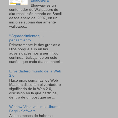
Blogosfera
Blogwaw es un
contenedor de Wallpapers de
alta resolución creado en Brasil
desde enero del 2007, en un
inicio se subían diariamente
wallpape...
!!Agradecimientos¡¡ -
pensamiento
Primeramente le doy gracias a
Dios porque aun en las
adversidades nos a permitido
continuar trabajando en este
sueño, que cada día se materi...
El verdadero mundo de la Web
2.0
Hace unas semanas los Web
Masters discutían el verdadero
significado de la Web 2.0,
discusión en la que participe,
dentro de un post que se ...
Window Vista vs Linux Ubuntu
Beryl - Software
A unos meses de haberse