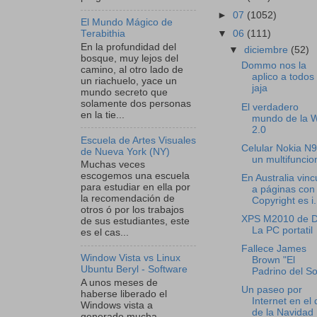
►
07
(1052)
El Mundo Mágico de
▼
06
(111)
Terabithia
En la profundidad del
▼
diciembre
(52)
bosque, muy lejos del
Dommo nos la
camino, al otro lado de
aplico a todos
un riachuelo, yace un
jaja
mundo secreto que
solamente dos personas
El verdadero
en la tie...
mundo de la 
2.0
Escuela de Artes Visuales
Celular Nokia N9
de Nueva York (NY)
un multifuncio
Muchas veces
escogemos una escuela
En Australia vinc
para estudiar en ella por
a páginas con
la recomendación de
Copyright es i.
otros ó por los trabajos
XPS M2010 de De
de sus estudiantes, este
La PC portatil
es el cas...
Fallece James
Window Vista vs Linux
Brown "El
Ubuntu Beryl - Software
Padrino del So
A unos meses de
Un paseo por
haberse liberado el
Internet en el 
Windows vista a
de la Navidad
generado mucha