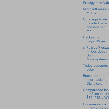
Prodigy msn Vid
Microsoft anunci
MIX07
Otro regalito de
navidad para
consentir a qu
ma...
Hackean a
FayerWayer
¡¡ Felices Fiestas
--- Les desea
Sun
Microsystems
Todos podemos
volar
Buscando
información e
Digitalcois
Comparando los
graficos del x
360, PS3 y Wii
Documental de
Firefox ?! con 