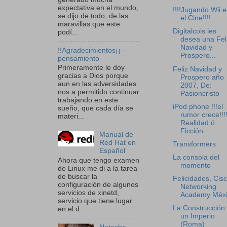
expectativa en el mundo,
!!!!Jugando Wii 
se dijo de todo, de las
el Cine!!!!
maravillas que este
Digitalcois les
podí...
desea una Fel
Navidad y
!!Agradecimientos¡¡ -
Prospero...
pensamiento
Primeramente le doy
Feliz Navidad y
gracias a Dios porque
Prospero año
aun en las adversidades
2007, De:
nos a permitido continuar
Pasioncristo
trabajando en este
iPod phone !!!el
sueño, que cada día se
rumor crece!!!!
materi...
Realidad ó
Ficción
Manual de
Red Hat en
Transformers
Español
La consola del
Ahora que tengo examen
momento
de Linux me di a la tarea
de buscar la
Felicidades, Cis
configuración de algunos
Networking
servicios de xinetd,
Academy Méxi
servicio que tiene lugar
La Construcción
en el d...
un Imperio
(Roma)