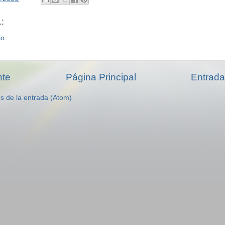
:
io
nte
Página Principal
Entrada
s de la entrada (Atom)