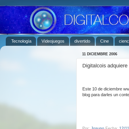
Tecnología
Videojuegos
divertido
Cine
cienc
11 DICIEMBRE 2006
Digitalcois adquiere
Este 10 de diciembre www
blog para darles un cont
Por:
Josuno
Fecha:
12/1