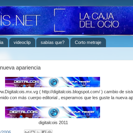
ia
videoclip
sabías que?
Corto metraje
 nueva apariencia
.Digitalcois.mx.vg ( http://digitalcois.blogspot.com/ ) cambio de si
enido con más cuerpo editorial , esperamos que les guste la nueva ap
digitalcois 2011
1/2006