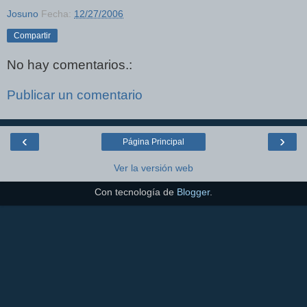
Josuno
Fecha:
12/27/2006
Compartir
No hay comentarios.:
Publicar un comentario
‹
›
Página Principal
Ver la versión web
Con tecnología de
Blogger
.