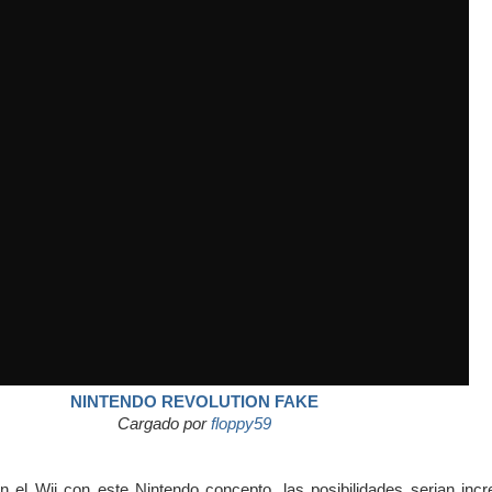
NINTENDO REVOLUTION FAKE
Cargado por
floppy59
n el Wii con este Nintendo concepto, las posibilidades serian incr