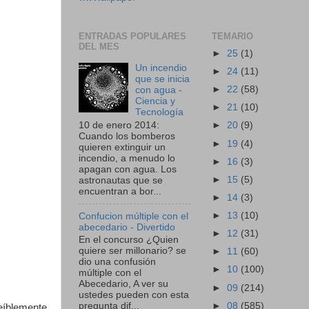
ENTRADAS POPULARES
TEMARIO
DEL MES
►
25
(1)
Un incendio
►
24
(11)
que se inicia
►
22
(58)
con agua -
Ciencia y
►
21
(10)
Tecnología
10 de enero 2014:
►
20
(9)
Cuando los bomberos
►
19
(4)
quieren extinguir un
incendio, a menudo lo
►
16
(3)
apagan con agua. Los
►
15
(5)
astronautas que se
encuentran a bor...
►
14
(3)
►
13
(10)
Confucion múltiple con el
abecedario - Divertido
►
12
(31)
En el concurso ¿Quien
quiere ser millonario? se
►
11
(60)
dio una confusión
►
10
(100)
múltiple con el
Abecedario, A ver su
►
09
(214)
ustedes pueden con esta
►
08
(585)
pregunta dif...
eíblemente