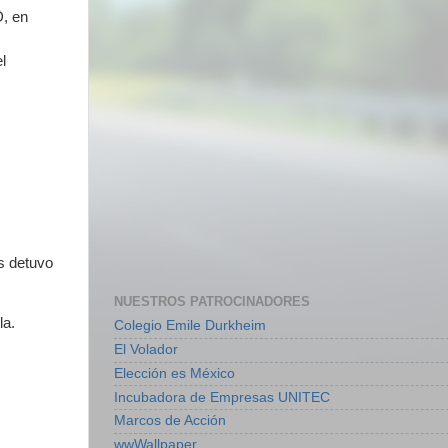
D, en
l
2
os detuvo
NUESTROS PATROCINADORES
la.
Colegio Emile Durkheim
El Volador
Elección es México
Incubadora de Empresas UNITEC
Marcos de Acción
wwWallpaper