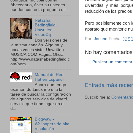
confusión múltiple con el
Abecedario, A ver su ustedes
divertidas y más porque
pueden con esta pregunta dif...
reducción de los precios
Natasha
Pero posiblemente con la
Bedingfield,
aparato que monitorie n
Unwritten -
VideoClip
Por:
Josuno
Fecha:
12/1
Dos versiones de
la misma canción. Algo muy
pocas veces visto. Unwritten -
No hay comentarios.
MUSICA.COM Página Oficial:
http://www.natashabedingfield.c
Publicar un comentar
om/hom...
Manual de Red
Hat en Español
Entrada más recie
Ahora que tengo
examen de Linux me di a la
tarea de buscar la configuración
Suscribirse a:
Comentario
de algunos servicios de xinetd,
servicio que tiene lugar en el
d...
Blogwaw -
Wallpapers de alta
resolución -