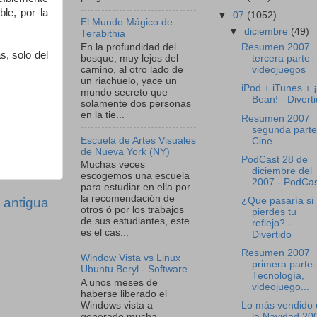
le, por la
▼
07
(1052)
El Mundo Mágico de
▼
diciembre
(49)
Terabithia
En la profundidad del
Resumen 2007
s, solo del
bosque, muy lejos del
tercera parte-
camino, al otro lado de
videojuegos
un riachuelo, yace un
iPod + iTunes + 
mundo secreto que
Bean! - Divert
solamente dos personas
en la tie...
Resumen 2007
segunda parte
Escuela de Artes Visuales
Cine
de Nueva York (NY)
PodCast 28 de
Muchas veces
diciembre del
escogemos una escuela
2007 - PodCas
para estudiar en ella por
la recomendación de
¿Que pasaría si
 antigua
otros ó por los trabajos
pierdes tu
de sus estudiantes, este
reflejo? -
es el cas...
Divertido
Resumen 2007
Window Vista vs Linux
primera parte-
Ubuntu Beryl - Software
Tecnología,
A unos meses de
videojuego...
haberse liberado el
Windows vista a
Lo más vendido 
generado mucha
la Navidad 200