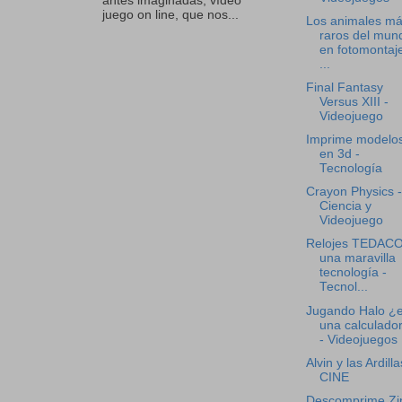
antes imaginadas, vídeo
juego on line, que nos...
Los animales m
raros del mun
en fotomontaje
...
Final Fantasy
Versus XIII -
Videojuego
Imprime modelo
en 3d -
Tecnología
Crayon Physics -
Ciencia y
Videojuego
Relojes TEDAC
una maravilla
tecnología -
Tecnol...
Jugando Halo ¿
una calculado
- Videojuegos
Alvin y las Ardilla
CINE
Descomprime Zi