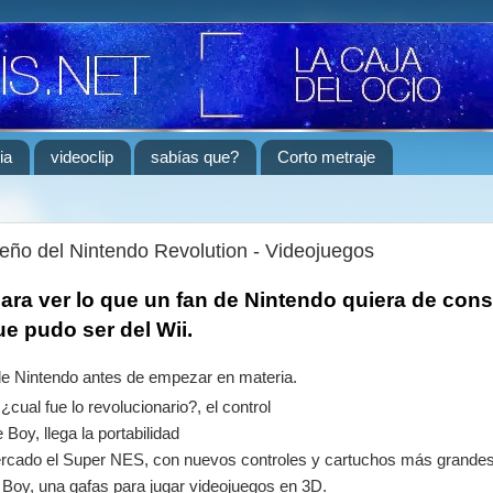
ia
videoclip
sabías que?
Corto metraje
seño del Nintendo Revolution - Videojuegos
ara ver lo que un fan de Nintendo quiera de cons
ue pudo ser del Wii.
de Nintendo antes de empezar en materia.
cual fue lo revolucionario?, el control
oy, llega la portabilidad
ercado el Super NES, con nuevos controles y cartuchos más grandes
l Boy, una gafas para jugar videojuegos en 3D.