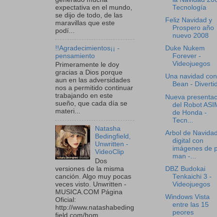
expectativa en el mundo,
Tecnología
se dijo de todo, de las
Feliz Navidad y
maravillas que este
Prospero año
podí...
nuevo 2008
!!Agradecimientos¡¡ -
Duke Nukem
pensamiento
Forever -
Videojuegos
Primeramente le doy
gracias a Dios porque
Una navidad con
aun en las adversidades
Bean - Diverti
nos a permitido continuar
trabajando en este
Nueva presentac
sueño, que cada día se
del Robot AS
materi...
de Honda -
Tecn...
Natasha
Arbol de Navida
Bedingfield,
digital con
Unwritten -
imágenes de 
VideoClip
man -...
Dos
DBZ Budokai
versiones de la misma
Tenkaichi 3 -
canción. Algo muy pocas
Videojuegos
veces visto. Unwritten -
MUSICA.COM Página
Windows Vista
Oficial:
entre las 15
http://www.natashabeding
peores
field.com/hom...