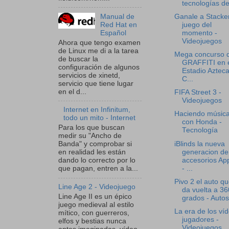
tecnologías del
Manual de
Ganale a Stacker
Red Hat en
juego del
Español
momento -
Videojuegos
Ahora que tengo examen
de Linux me di a la tarea
Mega concurso 
de buscar la
GRAFFITI en 
configuración de algunos
Estadio Azteca
servicios de xinetd,
C...
servicio que tiene lugar
en el d...
FIFA Street 3 -
Videojuegos
Internet en Infinitum,
Haciendo músic
todo un mito - Internet
con Honda -
Para los que buscan
Tecnología
medir su "Ancho de
iBlinds la nueva
Banda" y comprobar si
generacion de
en realidad les están
accesorios Ap
dando lo correcto por lo
- ...
que pagan, entren a la...
Pivo 2 el auto q
Line Age 2 - Videojuego
da vuelta a 36
Line Age II es un épico
grados - Autos
juego medieval al estilo
La era de los ví
mítico, con guerreros,
jugadores -
elfos y bestias nunca
Videojuegos