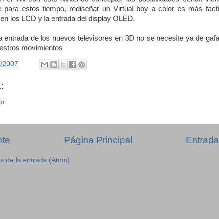
 para estos tiempo, rediseñar un Virtual boy a color es más factib
 en los LCD y la entrada del display OLED.
 entrada de los nuevos televisores en 3D no se necesite ya de gafa
uestros movimientos
1/2007
:
io
nte
Página Principal
Entrada
s de la entrada (Atom)