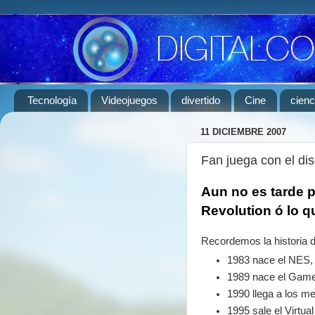
Tecnología
Videojuegos
divertido
Cine
cienc
11 DICIEMBRE 2007
Fan juega con el di
Aun no es tarde p
Revolution ó lo q
Recordemos la historia 
1983 nace el NES, ¿
1989 nace el Game B
1990 llega a los m
1995 sale el Virtua