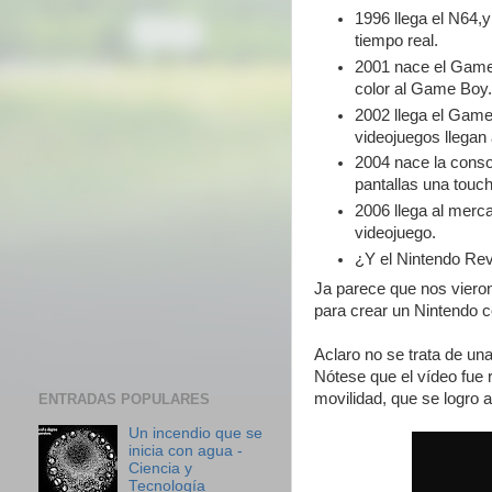
1996 llega el N64,y
tiempo real.
2001 nace el Game 
color al Game Boy
2002 llega el Game
videojuegos llegan 
2004 nace la conso
pantallas una touch
2006 llega al merca
videojuego.
¿Y el Nintendo Rev
Ja parece que nos vieron 
para crear un Nintendo c
Aclaro no se trata de un
Nótese que el vídeo fue r
movilidad, que se logro al
ENTRADAS POPULARES
Un incendio que se
inicia con agua -
Ciencia y
Tecnología