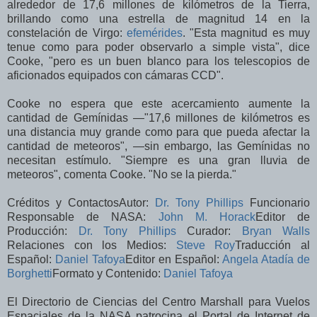
alrededor de 17,6 millones de kilómetros de la Tierra,
brillando como una estrella de magnitud 14 en la
constelación de Virgo:
efemérides
. "Esta magnitud es muy
tenue como para poder observarlo a simple vista", dice
Cooke, "pero es un buen blanco para los telescopios de
aficionados equipados con cámaras CCD".
Cooke no espera que este acercamiento aumente la
cantidad de Gemínidas —"17,6 millones de kilómetros es
una distancia muy grande como para que pueda afectar la
cantidad de meteoros", —sin embargo, las Gemínidas no
necesitan estímulo. "Siempre es una gran lluvia de
meteoros", comenta Cooke. "No se la pierda."
Créditos y ContactosAutor:
Dr. Tony Phillips
Funcionario
Responsable de NASA:
John M. Horack
Editor de
Producción:
Dr. Tony Phillips
Curador:
Bryan Walls
Relaciones con los Medios:
Steve Roy
Traducción al
Español:
Daniel Tafoya
Editor en Español:
Angela Atadía de
Borghetti
Formato y Contenido:
Daniel Tafoya
El Directorio de Ciencias del Centro Marshall para Vuelos
Espaciales de la NASA patrocina el Portal de Internet de