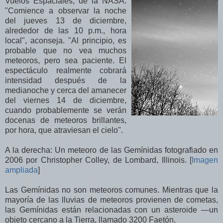
Vuelos Espaciales, de la NASA.
"Comience a observar la noche
del jueves 13 de diciembre,
alrededor de las 10 p.m., hora
local", aconseja. "Al principio, es
probable que no vea muchos
meteoros, pero sea paciente. El
espectáculo realmente cobrará
intensidad después de la
medianoche y cerca del amanecer
del viernes 14 de diciembre,
cuando probablemente se verán
docenas de meteoros brillantes,
por hora, que atraviesan el cielo".
A la derecha: Un meteoro de las Gemínidas fotografiado en
2006 por Christopher Colley, de Lombard, Illinois. [
Imagen
ampliada
]
Las Gemínidas no son meteoros comunes. Mientras que la
mayoría de las lluvias de meteoros provienen de cometas,
las Gemínidas están relacionadas con un asteroide —un
objeto cercano a la Tierra, llamado 3200 Faetón.