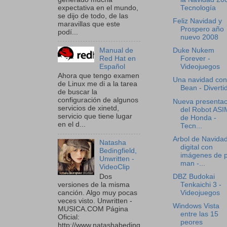
expectativa en el mundo,
Tecnología
se dijo de todo, de las
Feliz Navidad y
maravillas que este
Prospero año
podí...
nuevo 2008
Manual de
Duke Nukem
Red Hat en
Forever -
Español
Videojuegos
Ahora que tengo examen
Una navidad con
de Linux me di a la tarea
Bean - Diverti
de buscar la
configuración de algunos
Nueva presentac
servicios de xinetd,
del Robot AS
servicio que tiene lugar
de Honda -
en el d...
Tecn...
Arbol de Navida
Natasha
digital con
Bedingfield,
imágenes de 
Unwritten -
man -...
VideoClip
DBZ Budokai
Dos
Tenkaichi 3 -
versiones de la misma
Videojuegos
canción. Algo muy pocas
veces visto. Unwritten -
Windows Vista
MUSICA.COM Página
entre las 15
Oficial:
peores
http://www.natashabeding