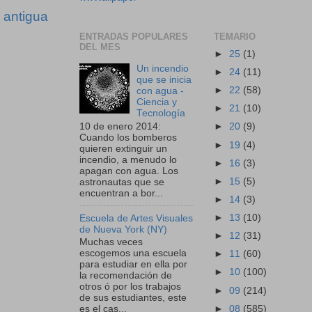
 antigua
ENTRADAS POPULARES
TEMARIO
DEL MES
►
25
(1)
Un incendio
►
24
(11)
que se inicia
►
22
(58)
con agua -
Ciencia y
►
21
(10)
Tecnología
10 de enero 2014:
►
20
(9)
Cuando los bomberos
►
19
(4)
quieren extinguir un
incendio, a menudo lo
►
16
(3)
apagan con agua. Los
►
15
(5)
astronautas que se
encuentran a bor...
►
14
(3)
►
13
(10)
Escuela de Artes Visuales
de Nueva York (NY)
►
12
(31)
Muchas veces
escogemos una escuela
►
11
(60)
para estudiar en ella por
►
10
(100)
la recomendación de
otros ó por los trabajos
►
09
(214)
de sus estudiantes, este
►
08
(585)
es el cas...