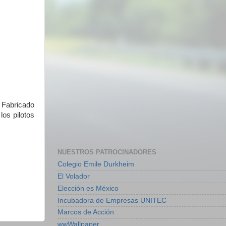
 Fabricado
los pilotos
NUESTROS PATROCINADORES
Colegio Emile Durkheim
El Volador
Elección es México
Incubadora de Empresas UNITEC
Marcos de Acción
wwWallpaper