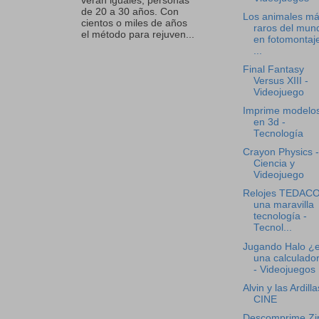
verán iguales, personas
de 20 a 30 años. Con
Los animales m
cientos o miles de años
raros del mun
el método para rejuven...
en fotomontaje
...
Final Fantasy
Versus XIII -
Videojuego
Imprime modelo
en 3d -
Tecnología
Crayon Physics -
Ciencia y
Videojuego
Relojes TEDAC
una maravilla
tecnología -
Tecnol...
Jugando Halo ¿
una calculado
- Videojuegos
Alvin y las Ardilla
CINE
Descomprime Zi