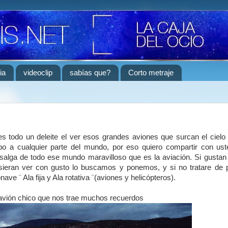
ia
videoclip
sabías que?
Corto metraje
 todo un deleite el ver esos grandes aviones que surcan el cielo
po a cualquier parte del mundo, por eso quiero compartir con ust
e salga de todo ese mundo maravilloso que es la aviación. Si gusta
sieran ver con gusto lo buscamos y ponemos, y si no tratare de
ave ¨ Ala fija y Ala rotativa ¨(aviones y helicópteros).
ión chico que nos trae muchos recuerdos