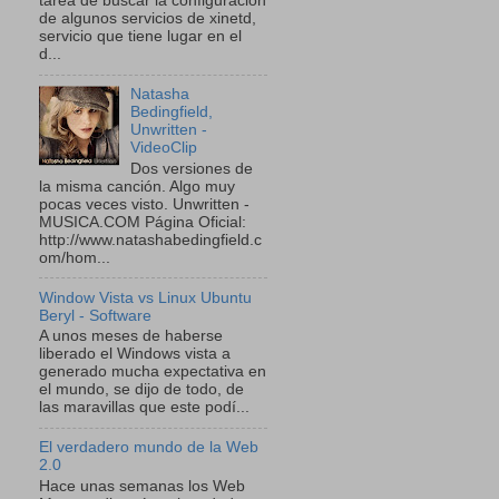
tarea de buscar la configuración
de algunos servicios de xinetd,
servicio que tiene lugar en el
d...
Natasha
Bedingfield,
Unwritten -
VideoClip
Dos versiones de
la misma canción. Algo muy
pocas veces visto. Unwritten -
MUSICA.COM Página Oficial:
http://www.natashabedingfield.c
om/hom...
Window Vista vs Linux Ubuntu
Beryl - Software
A unos meses de haberse
liberado el Windows vista a
generado mucha expectativa en
el mundo, se dijo de todo, de
las maravillas que este podí...
El verdadero mundo de la Web
2.0
Hace unas semanas los Web