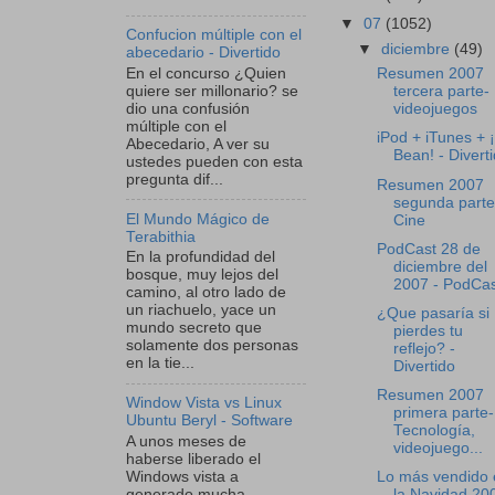
▼
07
(1052)
Confucion múltiple con el
▼
diciembre
(49)
abecedario - Divertido
En el concurso ¿Quien
Resumen 2007
quiere ser millonario? se
tercera parte-
dio una confusión
videojuegos
múltiple con el
iPod + iTunes + 
Abecedario, A ver su
Bean! - Divert
ustedes pueden con esta
pregunta dif...
Resumen 2007
segunda parte
El Mundo Mágico de
Cine
Terabithia
PodCast 28 de
En la profundidad del
diciembre del
bosque, muy lejos del
2007 - PodCas
camino, al otro lado de
un riachuelo, yace un
¿Que pasaría si
mundo secreto que
pierdes tu
solamente dos personas
reflejo? -
en la tie...
Divertido
Resumen 2007
Window Vista vs Linux
primera parte-
Ubuntu Beryl - Software
Tecnología,
A unos meses de
videojuego...
haberse liberado el
Windows vista a
Lo más vendido 
generado mucha
la Navidad 200