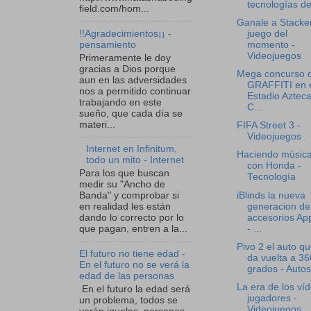
tecnologías del
field.com/hom...
Ganale a Stacker
!!Agradecimientos¡¡ -
juego del
pensamiento
momento -
Videojuegos
Primeramente le doy
gracias a Dios porque
Mega concurso 
aun en las adversidades
GRAFFITI en 
nos a permitido continuar
Estadio Azteca
trabajando en este
C...
sueño, que cada día se
materi...
FIFA Street 3 -
Videojuegos
Internet en Infinitum,
Haciendo músic
todo un mito - Internet
con Honda -
Para los que buscan
Tecnología
medir su "Ancho de
iBlinds la nueva
Banda" y comprobar si
generacion de
en realidad les están
accesorios Ap
dando lo correcto por lo
- ...
que pagan, entren a la...
Pivo 2 el auto q
El futuro no tiene edad -
da vuelta a 36
En el futuro no se verá la
grados - Autos
edad de las personas
La era de los ví
En el futuro la edad será
jugadores -
un problema, todos se
Videojuegos