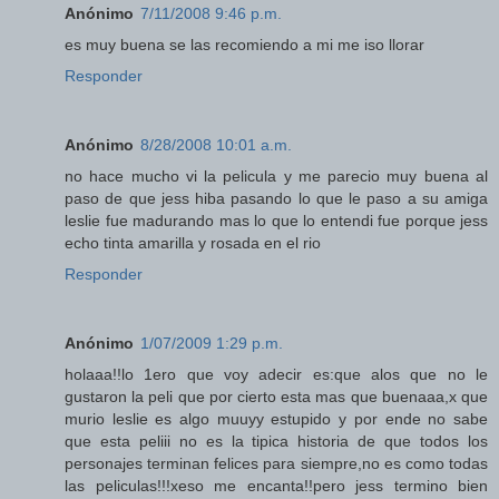
Anónimo
7/11/2008 9:46 p.m.
es muy buena se las recomiendo a mi me iso llorar
Responder
Anónimo
8/28/2008 10:01 a.m.
no hace mucho vi la pelicula y me parecio muy buena al
paso de que jess hiba pasando lo que le paso a su amiga
leslie fue madurando mas lo que lo entendi fue porque jess
echo tinta amarilla y rosada en el rio
Responder
Anónimo
1/07/2009 1:29 p.m.
holaaa!!lo 1ero que voy adecir es:que alos que no le
gustaron la peli que por cierto esta mas que buenaaa,x que
murio leslie es algo muuyy estupido y por ende no sabe
que esta peliii no es la tipica historia de que todos los
personajes terminan felices para siempre,no es como todas
las peliculas!!!xeso me encanta!!pero jess termino bien