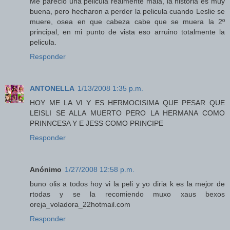
Me parecio una pelicula realmente mala, la historia es muy
buena, pero hecharon a perder la pelicula cuando Leslie se
muere, osea en que cabeza cabe que se muera la 2º
principal, en mi punto de vista eso arruino totalmente la
pelicula.
Responder
ANTONELLA
1/13/2008 1:35 p.m.
HOY ME LA VI Y ES HERMOCISIMA QUE PESAR QUE
LEISLI SE ALLA MUERTO PERO LA HERMANA COMO
PRINNCESA Y E JESS COMO PRINCIPE
Responder
Anónimo
1/27/2008 12:58 p.m.
buno olis a todos hoy vi la peli y yo diria k es la mejor de
rtodas y se la recomiendo muxo xaus bexos
oreja_voladora_22hotmail.com
Responder