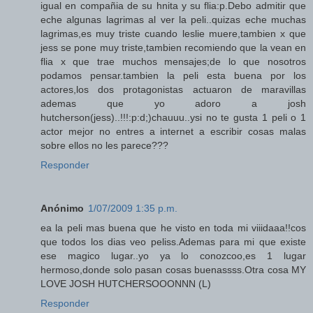
igual en compañia de su hnita y su flia:p.Debo admitir que
eche algunas lagrimas al ver la peli..quizas eche muchas
lagrimas,es muy triste cuando leslie muere,tambien x que
jess se pone muy triste,tambien recomiendo que la vean en
flia x que trae muchos mensajes;de lo que nosotros
podamos pensar.tambien la peli esta buena por los
actores,los dos protagonistas actuaron de maravillas
ademas que yo adoro a josh
hutcherson(jess)..!!!:p:d;)chauuu..ysi no te gusta 1 peli o 1
actor mejor no entres a internet a escribir cosas malas
sobre ellos no les parece???
Responder
Anónimo
1/07/2009 1:35 p.m.
ea la peli mas buena que he visto en toda mi viiidaaa!!cos
que todos los dias veo peliss.Ademas para mi que existe
ese magico lugar..yo ya lo conozcoo,es 1 lugar
hermoso,donde solo pasan cosas buenassss.Otra cosa MY
LOVE JOSH HUTCHERSOOONNN (L)
Responder