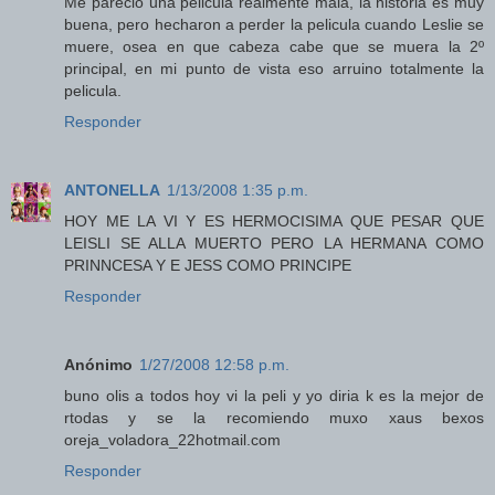
Me parecio una pelicula realmente mala, la historia es muy
buena, pero hecharon a perder la pelicula cuando Leslie se
muere, osea en que cabeza cabe que se muera la 2º
principal, en mi punto de vista eso arruino totalmente la
pelicula.
Responder
ANTONELLA
1/13/2008 1:35 p.m.
HOY ME LA VI Y ES HERMOCISIMA QUE PESAR QUE
LEISLI SE ALLA MUERTO PERO LA HERMANA COMO
PRINNCESA Y E JESS COMO PRINCIPE
Responder
Anónimo
1/27/2008 12:58 p.m.
buno olis a todos hoy vi la peli y yo diria k es la mejor de
rtodas y se la recomiendo muxo xaus bexos
oreja_voladora_22hotmail.com
Responder