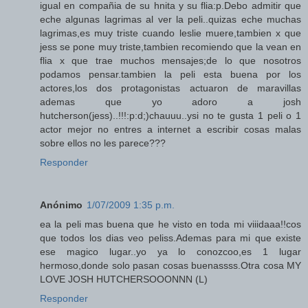
igual en compañia de su hnita y su flia:p.Debo admitir que
eche algunas lagrimas al ver la peli..quizas eche muchas
lagrimas,es muy triste cuando leslie muere,tambien x que
jess se pone muy triste,tambien recomiendo que la vean en
flia x que trae muchos mensajes;de lo que nosotros
podamos pensar.tambien la peli esta buena por los
actores,los dos protagonistas actuaron de maravillas
ademas que yo adoro a josh
hutcherson(jess)..!!!:p:d;)chauuu..ysi no te gusta 1 peli o 1
actor mejor no entres a internet a escribir cosas malas
sobre ellos no les parece???
Responder
Anónimo
1/07/2009 1:35 p.m.
ea la peli mas buena que he visto en toda mi viiidaaa!!cos
que todos los dias veo peliss.Ademas para mi que existe
ese magico lugar..yo ya lo conozcoo,es 1 lugar
hermoso,donde solo pasan cosas buenassss.Otra cosa MY
LOVE JOSH HUTCHERSOOONNN (L)
Responder