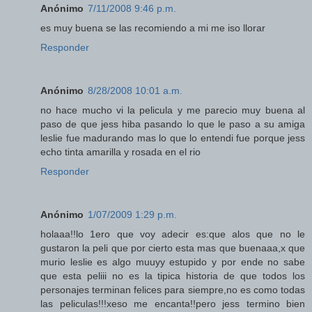
Anónimo
7/11/2008 9:46 p.m.
es muy buena se las recomiendo a mi me iso llorar
Responder
Anónimo
8/28/2008 10:01 a.m.
no hace mucho vi la pelicula y me parecio muy buena al
paso de que jess hiba pasando lo que le paso a su amiga
leslie fue madurando mas lo que lo entendi fue porque jess
echo tinta amarilla y rosada en el rio
Responder
Anónimo
1/07/2009 1:29 p.m.
holaaa!!lo 1ero que voy adecir es:que alos que no le
gustaron la peli que por cierto esta mas que buenaaa,x que
murio leslie es algo muuyy estupido y por ende no sabe
que esta peliii no es la tipica historia de que todos los
personajes terminan felices para siempre,no es como todas
las peliculas!!!xeso me encanta!!pero jess termino bien