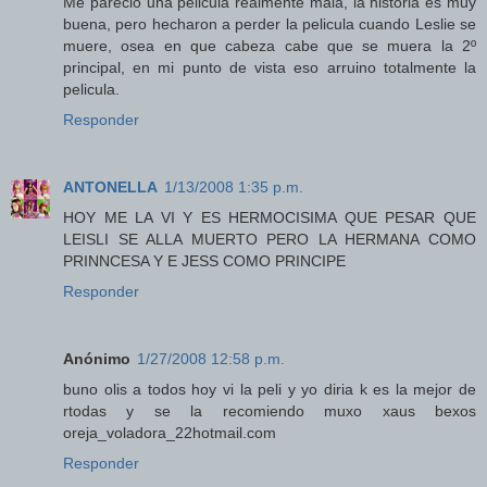
Me parecio una pelicula realmente mala, la historia es muy
buena, pero hecharon a perder la pelicula cuando Leslie se
muere, osea en que cabeza cabe que se muera la 2º
principal, en mi punto de vista eso arruino totalmente la
pelicula.
Responder
ANTONELLA
1/13/2008 1:35 p.m.
HOY ME LA VI Y ES HERMOCISIMA QUE PESAR QUE
LEISLI SE ALLA MUERTO PERO LA HERMANA COMO
PRINNCESA Y E JESS COMO PRINCIPE
Responder
Anónimo
1/27/2008 12:58 p.m.
buno olis a todos hoy vi la peli y yo diria k es la mejor de
rtodas y se la recomiendo muxo xaus bexos
oreja_voladora_22hotmail.com
Responder