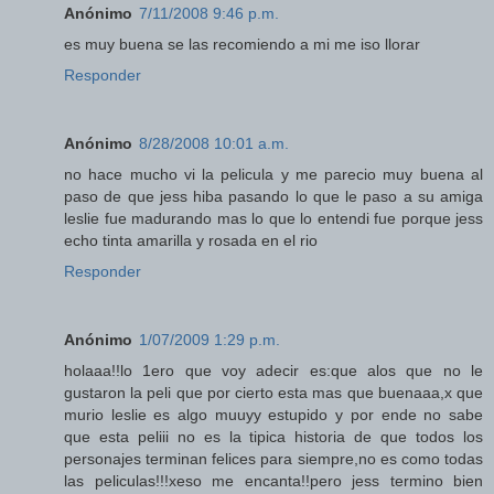
Anónimo
7/11/2008 9:46 p.m.
es muy buena se las recomiendo a mi me iso llorar
Responder
Anónimo
8/28/2008 10:01 a.m.
no hace mucho vi la pelicula y me parecio muy buena al
paso de que jess hiba pasando lo que le paso a su amiga
leslie fue madurando mas lo que lo entendi fue porque jess
echo tinta amarilla y rosada en el rio
Responder
Anónimo
1/07/2009 1:29 p.m.
holaaa!!lo 1ero que voy adecir es:que alos que no le
gustaron la peli que por cierto esta mas que buenaaa,x que
murio leslie es algo muuyy estupido y por ende no sabe
que esta peliii no es la tipica historia de que todos los
personajes terminan felices para siempre,no es como todas
las peliculas!!!xeso me encanta!!pero jess termino bien