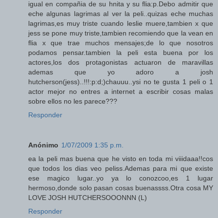
igual en compañia de su hnita y su flia:p.Debo admitir que
eche algunas lagrimas al ver la peli..quizas eche muchas
lagrimas,es muy triste cuando leslie muere,tambien x que
jess se pone muy triste,tambien recomiendo que la vean en
flia x que trae muchos mensajes;de lo que nosotros
podamos pensar.tambien la peli esta buena por los
actores,los dos protagonistas actuaron de maravillas
ademas que yo adoro a josh
hutcherson(jess)..!!!:p:d;)chauuu..ysi no te gusta 1 peli o 1
actor mejor no entres a internet a escribir cosas malas
sobre ellos no les parece???
Responder
Anónimo
1/07/2009 1:35 p.m.
ea la peli mas buena que he visto en toda mi viiidaaa!!cos
que todos los dias veo peliss.Ademas para mi que existe
ese magico lugar..yo ya lo conozcoo,es 1 lugar
hermoso,donde solo pasan cosas buenassss.Otra cosa MY
LOVE JOSH HUTCHERSOOONNN (L)
Responder