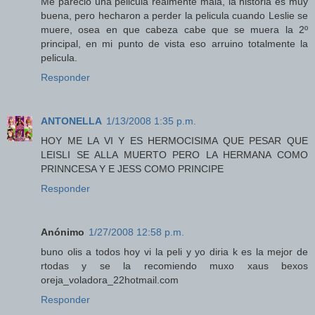
Me parecio una pelicula realmente mala, la historia es muy
buena, pero hecharon a perder la pelicula cuando Leslie se
muere, osea en que cabeza cabe que se muera la 2º
principal, en mi punto de vista eso arruino totalmente la
pelicula.
Responder
ANTONELLA
1/13/2008 1:35 p.m.
HOY ME LA VI Y ES HERMOCISIMA QUE PESAR QUE
LEISLI SE ALLA MUERTO PERO LA HERMANA COMO
PRINNCESA Y E JESS COMO PRINCIPE
Responder
Anónimo
1/27/2008 12:58 p.m.
buno olis a todos hoy vi la peli y yo diria k es la mejor de
rtodas y se la recomiendo muxo xaus bexos
oreja_voladora_22hotmail.com
Responder