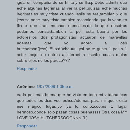
igual en compañia de su hnita y su flia:p.Debo admitir que
eche algunas lagrimas al ver la peli..quizas eche muchas
lagrimas,es muy triste cuando leslie muere,tambien x que
jess se pone muy triste,tambien recomiendo que la vean en
flia x que trae muchos mensajes;de lo que nosotros
podamos pensar.tambien la peli esta buena por los
actores,los dos protagonistas actuaron de maravillas
ademas que yo adoro a josh
hutcherson(jess)..!!!:p:d;)chauuu..ysi no te gusta 1 peli o 1
actor mejor no entres a internet a escribir cosas malas
sobre ellos no les parece???
Responder
Anónimo
1/07/2009 1:35 p.m.
ea la peli mas buena que he visto en toda mi viiidaaa!!cos
que todos los dias veo peliss.Ademas para mi que existe
ese magico lugar..yo ya lo conozcoo,es 1 lugar
hermoso,donde solo pasan cosas buenassss.Otra cosa MY
LOVE JOSH HUTCHERSOOONNN (L)
Responder