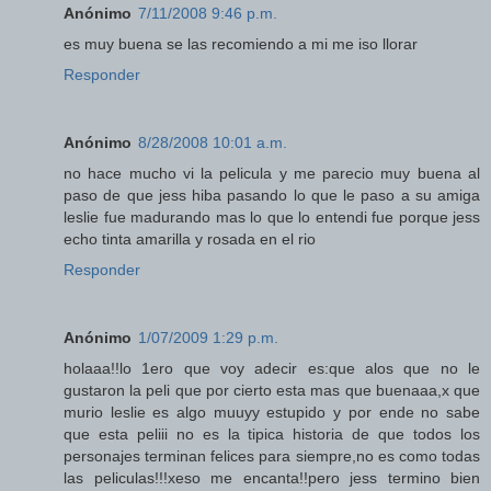
Anónimo
7/11/2008 9:46 p.m.
es muy buena se las recomiendo a mi me iso llorar
Responder
Anónimo
8/28/2008 10:01 a.m.
no hace mucho vi la pelicula y me parecio muy buena al
paso de que jess hiba pasando lo que le paso a su amiga
leslie fue madurando mas lo que lo entendi fue porque jess
echo tinta amarilla y rosada en el rio
Responder
Anónimo
1/07/2009 1:29 p.m.
holaaa!!lo 1ero que voy adecir es:que alos que no le
gustaron la peli que por cierto esta mas que buenaaa,x que
murio leslie es algo muuyy estupido y por ende no sabe
que esta peliii no es la tipica historia de que todos los
personajes terminan felices para siempre,no es como todas
las peliculas!!!xeso me encanta!!pero jess termino bien