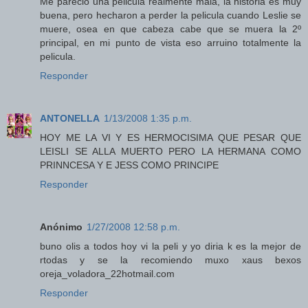
Me parecio una pelicula realmente mala, la historia es muy
buena, pero hecharon a perder la pelicula cuando Leslie se
muere, osea en que cabeza cabe que se muera la 2º
principal, en mi punto de vista eso arruino totalmente la
pelicula.
Responder
ANTONELLA
1/13/2008 1:35 p.m.
HOY ME LA VI Y ES HERMOCISIMA QUE PESAR QUE
LEISLI SE ALLA MUERTO PERO LA HERMANA COMO
PRINNCESA Y E JESS COMO PRINCIPE
Responder
Anónimo
1/27/2008 12:58 p.m.
buno olis a todos hoy vi la peli y yo diria k es la mejor de
rtodas y se la recomiendo muxo xaus bexos
oreja_voladora_22hotmail.com
Responder