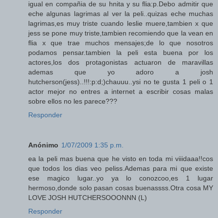
igual en compañia de su hnita y su flia:p.Debo admitir que
eche algunas lagrimas al ver la peli..quizas eche muchas
lagrimas,es muy triste cuando leslie muere,tambien x que
jess se pone muy triste,tambien recomiendo que la vean en
flia x que trae muchos mensajes;de lo que nosotros
podamos pensar.tambien la peli esta buena por los
actores,los dos protagonistas actuaron de maravillas
ademas que yo adoro a josh
hutcherson(jess)..!!!:p:d;)chauuu..ysi no te gusta 1 peli o 1
actor mejor no entres a internet a escribir cosas malas
sobre ellos no les parece???
Responder
Anónimo
1/07/2009 1:35 p.m.
ea la peli mas buena que he visto en toda mi viiidaaa!!cos
que todos los dias veo peliss.Ademas para mi que existe
ese magico lugar..yo ya lo conozcoo,es 1 lugar
hermoso,donde solo pasan cosas buenassss.Otra cosa MY
LOVE JOSH HUTCHERSOOONNN (L)
Responder