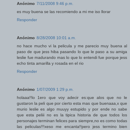
Anónimo
7/11/2008 9:46 p.m.
es muy buena se las recomiendo a mi me iso llorar
Responder
Anónimo
8/28/2008 10:01 a.m.
no hace mucho vi la pelicula y me parecio muy buena al
paso de que jess hiba pasando lo que le paso a su amiga
leslie fue madurando mas lo que lo entendi fue porque jess
echo tinta amarilla y rosada en el rio
Responder
Anónimo
1/07/2009 1:29 p.m.
holaaa!!lo 1ero que voy adecir es:que alos que no le
gustaron la peli que por cierto esta mas que buenaaa,x que
murio leslie es algo muuyy estupido y por ende no sabe
que esta peliii no es la tipica historia de que todos los
personajes terminan felices para siempre,no es como todas
las peliculas!!!xeso me encanta!!pero jess termino bien