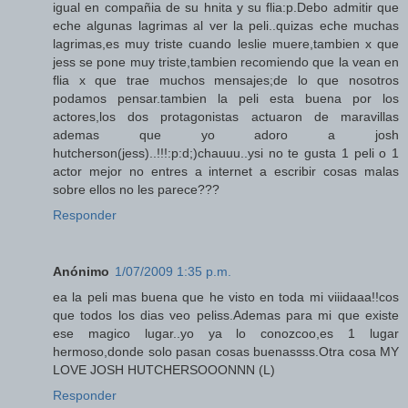
igual en compañia de su hnita y su flia:p.Debo admitir que
eche algunas lagrimas al ver la peli..quizas eche muchas
lagrimas,es muy triste cuando leslie muere,tambien x que
jess se pone muy triste,tambien recomiendo que la vean en
flia x que trae muchos mensajes;de lo que nosotros
podamos pensar.tambien la peli esta buena por los
actores,los dos protagonistas actuaron de maravillas
ademas que yo adoro a josh
hutcherson(jess)..!!!:p:d;)chauuu..ysi no te gusta 1 peli o 1
actor mejor no entres a internet a escribir cosas malas
sobre ellos no les parece???
Responder
Anónimo
1/07/2009 1:35 p.m.
ea la peli mas buena que he visto en toda mi viiidaaa!!cos
que todos los dias veo peliss.Ademas para mi que existe
ese magico lugar..yo ya lo conozcoo,es 1 lugar
hermoso,donde solo pasan cosas buenassss.Otra cosa MY
LOVE JOSH HUTCHERSOOONNN (L)
Responder