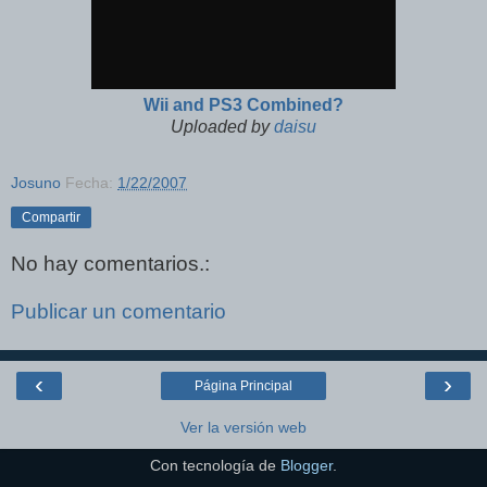
Wii and PS3 Combined?
Uploaded by
daisu
Josuno
Fecha:
1/22/2007
Compartir
No hay comentarios.:
Publicar un comentario
‹
›
Página Principal
Ver la versión web
Con tecnología de
Blogger
.