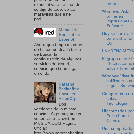
enfren...
expectativa en el mundo,
se dijo de todo, de las
Windows Vista,
maravillas que este
primeras
podí...
impresiones -
Software
Manual de
Hoy se darà la li
Red Hat en
para enfrentar
Español
EU
Ahora que tengo examen
de Linux me di a la tarea
LA ARENA MEX
de buscar la
El grupo msn 3D
configuración de algunos
Efectos cumpl
servicios de xinetd,
años - Interne
servicio que tiene lugar
en el d...
Windows Vista f
calificado com
Natasha
ilegal - Softwa
Bedingfield,
Comprar con un
Unwritten -
celular -
VideoClip
Tecnología
Dos
versiones de la misma
Hipnotizados por
canción. Algo muy pocas
Polvo Lunar -
veces visto. Unwritten -
Ciencia
MUSICA.COM Página
Oficial:
Una computador
http://www.natashabeding
por niño, el fu