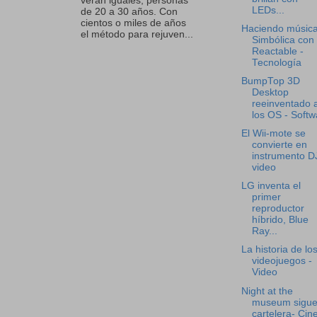
verán iguales, personas
LEDs...
de 20 a 30 años. Con
cientos o miles de años
Haciendo músic
el método para rejuven...
Simbólica con
Reactable -
Tecnología
BumpTop 3D
Desktop
reeinventado 
los OS - Softw
El Wii-mote se
convierte en
instrumento DJ
video
LG inventa el
primer
reproductor
híbrido, Blue
Ray...
La historia de lo
videojuegos -
Video
Night at the
museum sigue
cartelera- Cin