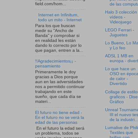
field.com/hom...
de las computa
Halo 3 colección
Internet en Infinitum,
vídeos -
todo un mito - Internet
Videojuego
Para los que buscan
LEGO Ferrari -
medir su "Ancho de
Juguetes
Banda" y comprobar si
en realidad les están
Lo Bueno, Lo Ma
dando lo correcto por lo
y Lo feo
que pagan, entren a la...
ADSL 1 MB en
europa - diver
!!Agradecimientos¡¡ -
pensamiento
Lo que hace un
Primeramente le doy
OSO en époc
gracias a Dios porque
de calor -
aun en las adversidades
Divertido
nos a permitido continuar
trabajando en este
Collage de estilo
sueño, que cada día se
graficos - Dis
materi...
Gráfico
Unreal Tournam
El futuro no tiene edad -
III el nuevo tes
En el futuro no se verá la
de la industri..
edad de las personas
Lumalive de Phili
En el futuro la edad será
Textiles que
un problema, todos se
brillan con