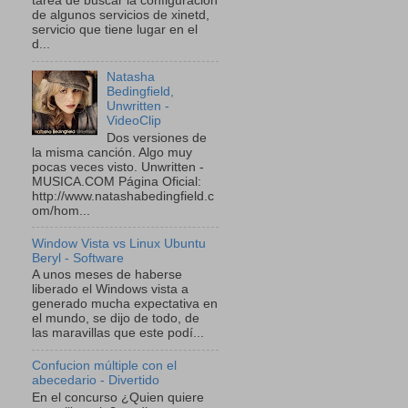
tarea de buscar la configuración
de algunos servicios de xinetd,
servicio que tiene lugar en el
d...
Natasha
Bedingfield,
Unwritten -
VideoClip
Dos versiones de
la misma canción. Algo muy
pocas veces visto. Unwritten -
MUSICA.COM Página Oficial:
http://www.natashabedingfield.c
om/hom...
Window Vista vs Linux Ubuntu
Beryl - Software
A unos meses de haberse
liberado el Windows vista a
generado mucha expectativa en
el mundo, se dijo de todo, de
las maravillas que este podí...
Confucion múltiple con el
abecedario - Divertido
En el concurso ¿Quien quiere