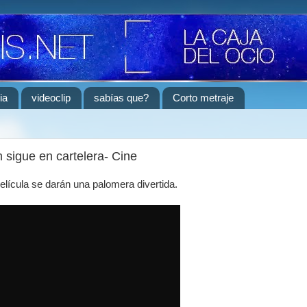
ia
videoclip
sabías que?
Corto metraje
 sigue en cartelera- Cine
elícula se darán una palomera divertida.