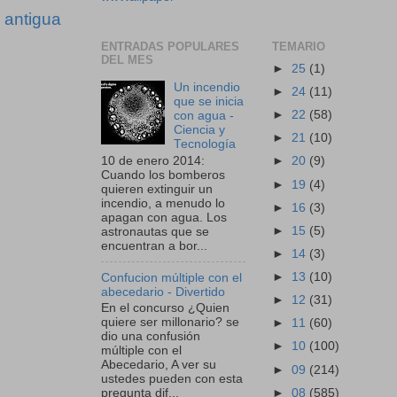
 antigua
ENTRADAS POPULARES
TEMARIO
DEL MES
►
25
(1)
Un incendio
►
24
(11)
que se inicia
►
22
(58)
con agua -
Ciencia y
►
21
(10)
Tecnología
10 de enero 2014:
►
20
(9)
Cuando los bomberos
►
19
(4)
quieren extinguir un
incendio, a menudo lo
►
16
(3)
apagan con agua. Los
►
15
(5)
astronautas que se
encuentran a bor...
►
14
(3)
►
13
(10)
Confucion múltiple con el
abecedario - Divertido
►
12
(31)
En el concurso ¿Quien
quiere ser millonario? se
►
11
(60)
dio una confusión
►
10
(100)
múltiple con el
Abecedario, A ver su
►
09
(214)
ustedes pueden con esta
►
08
(585)
pregunta dif...