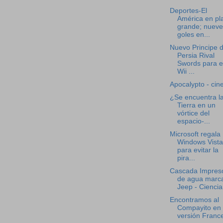
Deportes-El
América en pl
grande; nueve
goles en...
Nuevo Principe 
Persia Rival
Swords para e
Wii ...
Apocalypto - cin
¿Se encuentra l
Tierra en un
vórtice del
espacio-...
Microsoft regala
Windows Vista
para evitar la
pira...
Cascada Impres
de agua marc
Jeep - Ciencia
Encontramos al
Compayito en
versión Franc