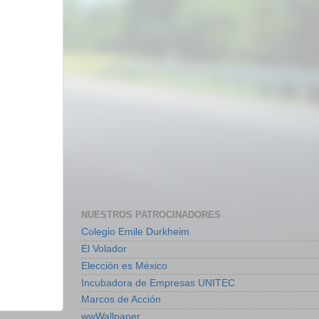
NUESTROS PATROCINADORES
Colegio Emile Durkheim
El Volador
Elección es México
Incubadora de Empresas UNITEC
Marcos de Acción
wwWallpaper