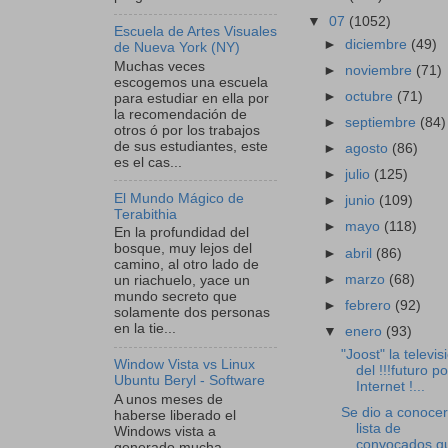
▼
07
(1052)
Escuela de Artes Visuales
►
diciembre
(49)
de Nueva York (NY)
Muchas veces
►
noviembre
(71)
escogemos una escuela
►
octubre
(71)
para estudiar en ella por
la recomendación de
►
septiembre
(84)
otros ó por los trabajos
de sus estudiantes, este
►
agosto
(86)
es el cas...
►
julio
(125)
El Mundo Mágico de
►
junio
(109)
Terabithia
►
mayo
(118)
En la profundidad del
bosque, muy lejos del
►
abril
(86)
camino, al otro lado de
►
marzo
(68)
un riachuelo, yace un
mundo secreto que
►
febrero
(92)
solamente dos personas
en la tie...
▼
enero
(93)
"Joost" la televis
Window Vista vs Linux
del !!!futuro po
Ubuntu Beryl - Software
Internet !...
A unos meses de
Se dio a conocer
haberse liberado el
lista de
Windows vista a
convocados q
generado mucha