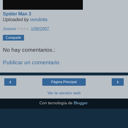
Spider Man 3
Uploaded by
vendetta
Josuno
Fecha:
1/08/2007
Compartir
No hay comentarios.:
Publicar un comentario
‹
›
Página Principal
Ver la versión web
Con tecnología de
Blogger
.