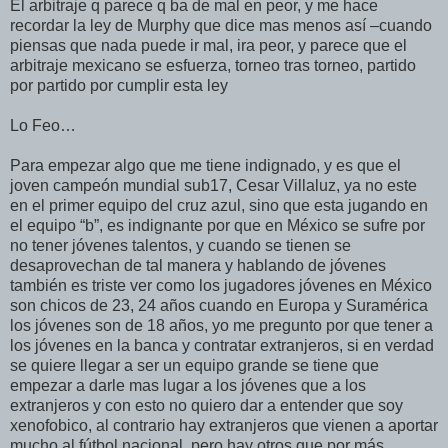
El arbitraje q parece q ba de mal en peor, y me hace
recordar la ley de Murphy que dice mas menos así –cuando
piensas que nada puede ir mal, ira peor, y parece que el
arbitraje mexicano se esfuerza, torneo tras torneo, partido
por partido por cumplir esta ley
Lo Feo…
Para empezar algo que me tiene indignado, y es que el
joven campeón mundial sub17, Cesar Villaluz, ya no este
en el primer equipo del cruz azul, sino que esta jugando en
el equipo “b”, es indignante por que en México se sufre por
no tener jóvenes talentos, y cuando se tienen se
desaprovechan de tal manera y hablando de jóvenes
también es triste ver como los jugadores jóvenes en México
son chicos de 23, 24 años cuando en Europa y Suramérica
los jóvenes son de 18 años, yo me pregunto por que tener a
los jóvenes en la banca y contratar extranjeros, si en verdad
se quiere llegar a ser un equipo grande se tiene que
empezar a darle mas lugar a los jóvenes que a los
extranjeros y con esto no quiero dar a entender que soy
xenofobico, al contrario hay extranjeros que vienen a aportar
mucho al fútbol nacional, pero hay otros que por más