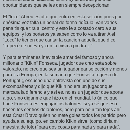
oportunidades que se les den siempre decepcionan
El “loco” Abreu es otro que entra en esta sección pues por
enésima vez falla un penal de forma ridícula, van varios
penaltis que tira al centro y esto le a costado caro a sus
equipos, y los porteros ya saben como lo va a tirar. A el
“Loco” le tienen que cantar la canción aquella que dice
”tropecé de nuevo y con la misma piedra…”
Y para terminar es inevitable amar del famoso y ahora
millonario “Kikin“ Fonseca, jugador que creo esta sobre
valorado, no creo que sea un jugador par selección y menos
para ir a Europa, en la semana que Fonseca regreso de
Portugal ¡, escuche una entrevista con uno de sus
excompañeros y dijo que Kikin no era un jugador que
marcara la diferencia y así es, no es un jugador que aporte
algo, sino díganme que hizo en el mundial, lo único que
hace Fonseca es empujar los balones, si ya sé que eso
hacen los centros delanteros, pero para no ir tan lejos ahí
esta Omar Bravo quien no mete goles todos los partido pero
ayuda a su equipo, en cambio Kikin sirve, (como diría mi
maestra de foto) “para dos cosas para nada y para nada”,