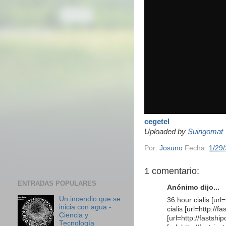
cegetel
Uploaded by
Suingomat
Por:
Josuno
Fecha:
1/29
1 comentario:
ENTRADAS POPULARES
Anónimo dijo...
Un incendio que se
36 hour cialis [url
inicia con agua -
cialis [url=http://f
Ciencia y
[url=http://fastshi
Tecnología