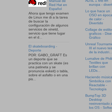
ADSL 1 MB en
Manual de
europa - diver
Red Hat en
Español
Lo que hace un
Ahora que tengo examen
OSO en époc
de Linux me di a la tarea
de calor -
de buscar la
Divertido
configuración de algunos
servicios de xinetd,
Collage de estilo
servicio que tiene lugar
graficos - Dis
en el d...
Gráfico
Unreal Tournam
El skateboarding -
III el nuevo tes
Deporte
de la industri..
POR: GABO_GRAFT Es
Lumalive de Phili
un deporte que se
Textiles que
practica con un skate (es
brillan con
una patineta y se
LEDs...
pronuncia eskeit) o tabla,
sobre el asfalto o en una
Haciendo músic
pis...
Simbólica con
Reactable -
Tecnología
BumpTop 3D
Desktop
reeinventado 
los OS - Softw