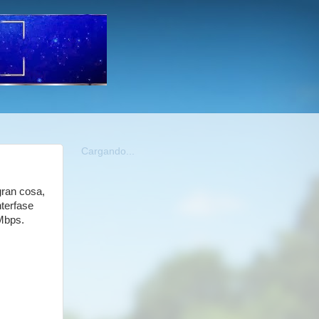
Cargando...
gran cosa,
terfase
 Mbps.