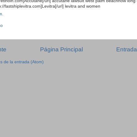
sotretinoin.com]Accutane[/url] accutane lawsuit west palm beachhow long
ttp://fastshiplevitra.com]Levitra[/url] levitra and women
m.
io
nte
Página Principal
Entrada
s de la entrada (Atom)