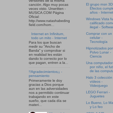
versiones de la misma
El grupo msn 3D
canción. Algo muy pocas
Efectos cumpl
veces visto. Unwritten -
años - Interne
MUSICA.COM Página
Oficial:
Windows Vista f
http://www.natashabeding
calificado com
field.com/hom...
ilegal - Softwa
Comprar con un
Internet en Infinitum,
celular -
todo un mito - Internet
Tecnología
Para los que buscan
medir su "Ancho de
Hipnotizados por
Banda" y comprobar si
Polvo Lunar -
en realidad les están
Ciencia
dando lo correcto por lo
que pagan, entren a la...
Una computador
por niño, el fu
de las computa
!!Agradecimientos¡¡ -
pensamiento
Halo 3 colección
Primeramente le doy
vídeos -
gracias a Dios porque
Videojuego
aun en las adversidades
LEGO Ferrari -
nos a permitido continuar
Juguetes
trabajando en este
sueño, que cada día se
Lo Bueno, Lo Ma
materi...
y Lo feo