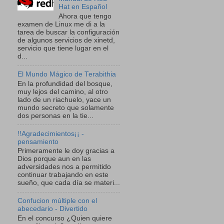
Hat en Español
Ahora que tengo
examen de Linux me di a la
tarea de buscar la configuración
de algunos servicios de xinetd,
servicio que tiene lugar en el
d...
El Mundo Mágico de Terabithia
En la profundidad del bosque,
muy lejos del camino, al otro
lado de un riachuelo, yace un
mundo secreto que solamente
dos personas en la tie...
!!Agradecimientos¡¡ -
pensamiento
Primeramente le doy gracias a
Dios porque aun en las
adversidades nos a permitido
continuar trabajando en este
sueño, que cada día se materi...
Confucion múltiple con el
abecedario - Divertido
En el concurso ¿Quien quiere