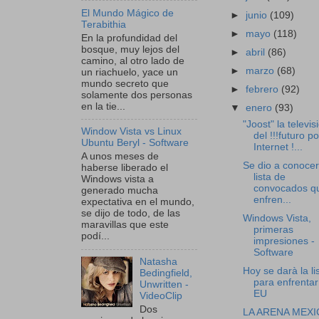
El Mundo Mágico de
►
junio
(109)
Terabithia
►
mayo
(118)
En la profundidad del
bosque, muy lejos del
►
abril
(86)
camino, al otro lado de
►
marzo
(68)
un riachuelo, yace un
mundo secreto que
►
febrero
(92)
solamente dos personas
en la tie...
▼
enero
(93)
"Joost" la televis
Window Vista vs Linux
del !!!futuro po
Ubuntu Beryl - Software
Internet !...
A unos meses de
Se dio a conocer
haberse liberado el
lista de
Windows vista a
convocados q
generado mucha
enfren...
expectativa en el mundo,
se dijo de todo, de las
Windows Vista,
maravillas que este
primeras
podí...
impresiones -
Software
Natasha
Hoy se darà la li
Bedingfield,
para enfrentar
Unwritten -
EU
VideoClip
Dos
LA ARENA MEX