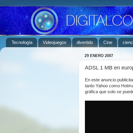
Tecnología
Videojuegos
divertido
Cine
cienc
29 ENERO 2007
ADSL 1 MB en europa
En este anuncio publicita
tanto Yahoo como Hotmai
gráfica que solo se pue