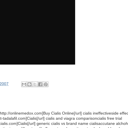
/2007
=http://onlinemedox.com]Buy Cialis Online[/url] cialis ineffectiveside effe
ast-tadalafil.com]Cialis[/url] cialis and viagra comparisoncialis free trial
pcialis.com]Cialis[/url] generic cialis vs brand name cialisaccutane alchoh