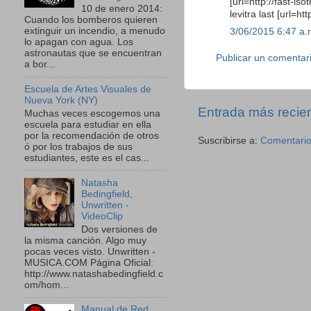
[url=http://fast-i
10 de enero 2014:
levitra last [url=h
Cuando los bomberos quieren
extinguir un incendio, a menudo
3/06/2015 6:47 a.
lo apagan con agua. Los
astronautas que se encuentran
Publicar un comentar
a bor...
Escuela de Artes Visuales de
Nueva York (NY)
Entrada más recie
Muchas veces escogemos una
escuela para estudiar en ella
por la recomendación de otros
Suscribirse a:
Comentario
ó por los trabajos de sus
estudiantes, este es el cas...
Natasha
Bedingfield,
Unwritten -
VideoClip
Dos versiones de
la misma canción. Algo muy
pocas veces visto. Unwritten -
MUSICA.COM Página Oficial:
http://www.natashabedingfield.c
om/hom...
Manual de Red