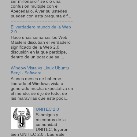
ser millonario? se dio una
confusión múltiple con el
Abecedario, A ver su ustedes
pueden con esta pregunta dif...
El verdadero mundo de la Web
2.0
Hace unas semanas los Web
Masters discutían el verdadero
significado de la Web 2.0,
discusión en la que participe,
dentro de un post que se ...
Window Vista vs Linux Ubuntu
Beryl - Software
A unos meses de haberse
liberado el Windows vista a
generado mucha expectativa en
el mundo, se dijo de todo, de
las maravillas que este podí...
UNITEC 2.0
Si amigos y
miembros de la
comunidad
UNITEC, leyeron
bien UNITEC 2.0 . Laureate