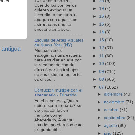
10 de enero 2014:
►
20
(9)
 does
Cuando los bomberos
►
19
(4)
quieren extinguir un
incendio, a menudo lo
►
16
(3)
apagan con agua. Los
►
15
(5)
astronautas que se
encuentran a bor...
►
14
(3)
►
13
(10)
Escuela de Artes Visuales
de Nueva York (NY)
 antigua
►
12
(31)
Muchas veces
escogemos una escuela
►
11
(60)
para estudiar en ella por
►
10
(100)
la recomendación de
otros ó por los trabajos
►
09
(214)
de sus estudiantes, este
►
08
(585)
es el cas...
▼
07
(1052)
Confucion múltiple con el
►
diciembre
(49)
abecedario - Divertido
En el concurso ¿Quien
►
noviembre
(71)
quiere ser millonario? se
►
octubre
(71)
dio una confusión
múltiple con el
►
septiembre
(84)
Abecedario, A ver su
ustedes pueden con esta
►
agosto
(86)
pregunta dif...
►
julio
(125)