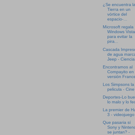
¿Se encuentra l
Tierra en un
vórtice del
espacio-...
Microsoft regala
Windows Vista
para evitar la
pira...
Cascada Impres
de agua marc
Jeep - Ciencia
Encontramos al
Compayito en
versión Franc
Los Simpsons la
pelicula - Cine
Deportes-Lo bue
lo malo y lo fe
La premier de H
3 - videojuego
Que pasaria sí
Sony y Ninten
se juntan? -