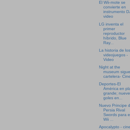
El Wii-mote se
convierte en
instrumento DJ
video
LG inventa el
primer
reproductor
híbrido, Blue
Ray...
La historia de lo
videojuegos -
Video
Night at the
museum sigue
cartelera- Cin
Deportes-El
América en pl
grande; nueve
goles en...
Nuevo Principe 
Persia Rival
Swords para e
Wii ...
Apocalypto - cin