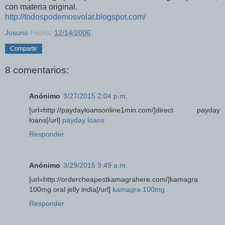
con materia original.
http://todospodemosvolar.blogspot.com/
Josuno
Fecha:
12/14/2006
Compartir
8 comentarios:
Anónimo
3/27/2015 2:04 p.m.
[url=http://paydayloansonline1min.com/]direct payday
loans[/url]
payday loans
Responder
Anónimo
3/29/2015 9:49 a.m.
[url=http://ordercheapestkamagrahere.com/]kamagra
100mg oral jelly india[/url]
kamagra 100mg
Responder