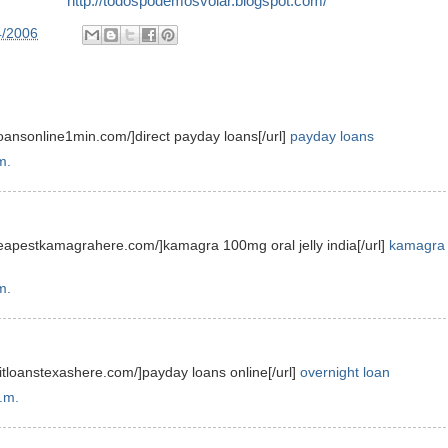
http://todospodemosvolar.blogspot.com/
4/2006
loansonline1min.com/]direct payday loans[/url]
payday loans
m.
heapestkamagrahere.com/]kamagra 100mg oral jelly india[/url]
kamagra
m.
ditloanstexashere.com/]payday loans online[/url]
overnight loan
.m.