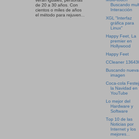
verán iguales, personas
Buscando mult
de 20 a 30 años. Con
Interacción
cientos o miles de años
el método para rejuven...
XGL "Interfaz
gráfica para
Linux"
Happy Feet, La
premier en
Hollywood
Happy Feet
CCleaner 13643
Buscando nueva
imagen
Coca-cola Feste
la Navidad en
YouTube
Lo mejor del
Hardware y
Software
Top 10 de las
Noticias por
Internet y los
mejores...