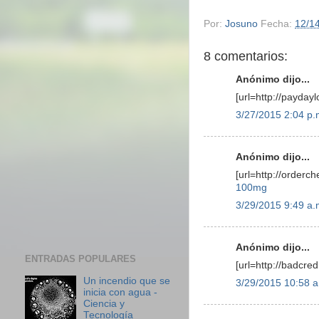
Por:
Josuno
Fecha:
12/1
8 comentarios:
Anónimo dijo...
[url=http://payday
3/27/2015 2:04 p.
Anónimo dijo...
[url=http://orderc
100mg
3/29/2015 9:49 a.
Anónimo dijo...
ENTRADAS POPULARES
[url=http://badcre
Un incendio que se
3/29/2015 10:58 a
inicia con agua -
Ciencia y
Tecnología