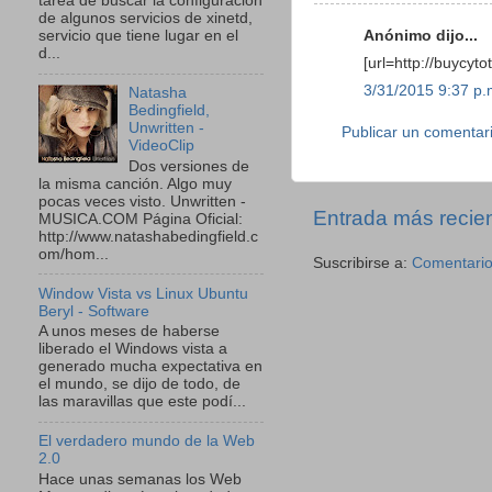
tarea de buscar la configuración
de algunos servicios de xinetd,
Anónimo dijo...
servicio que tiene lugar en el
d...
[url=http://buycyto
3/31/2015 9:37 p.
Natasha
Bedingfield,
Unwritten -
Publicar un comentar
VideoClip
Dos versiones de
la misma canción. Algo muy
pocas veces visto. Unwritten -
Entrada más recie
MUSICA.COM Página Oficial:
http://www.natashabedingfield.c
om/hom...
Suscribirse a:
Comentario
Window Vista vs Linux Ubuntu
Beryl - Software
A unos meses de haberse
liberado el Windows vista a
generado mucha expectativa en
el mundo, se dijo de todo, de
las maravillas que este podí...
El verdadero mundo de la Web
2.0
Hace unas semanas los Web