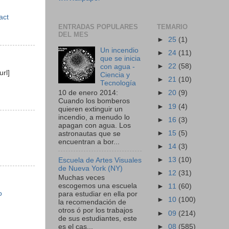
act
ENTRADAS POPULARES
TEMARIO
DEL MES
►
25
(1)
Un incendio
►
24
(11)
que se inicia
►
22
(58)
con agua -
url]
Ciencia y
►
21
(10)
Tecnología
10 de enero 2014:
►
20
(9)
Cuando los bomberos
►
19
(4)
quieren extinguir un
incendio, a menudo lo
►
16
(3)
apagan con agua. Los
►
15
(5)
astronautas que se
encuentran a bor...
►
14
(3)
►
13
(10)
Escuela de Artes Visuales
de Nueva York (NY)
►
12
(31)
Muchas veces
escogemos una escuela
►
11
(60)
o
para estudiar en ella por
►
10
(100)
la recomendación de
otros ó por los trabajos
►
09
(214)
de sus estudiantes, este
►
08
(585)
es el cas...