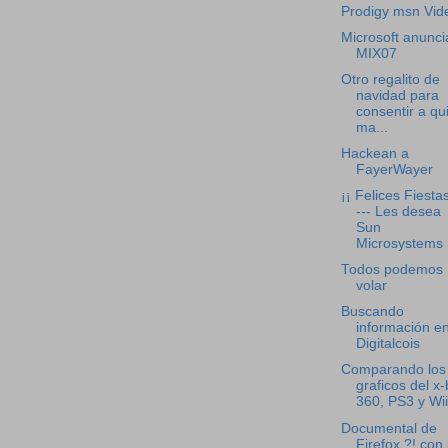
Prodigy msn Vid
Microsoft anunci
MIX07
Otro regalito de
navidad para
consentir a qu
ma...
Hackean a
FayerWayer
¡¡ Felices Fiestas
--- Les desea
Sun
Microsystems
Todos podemos
volar
Buscando
información e
Digitalcois
Comparando los
graficos del x
360, PS3 y Wii
Documental de
Firefox ?! con 