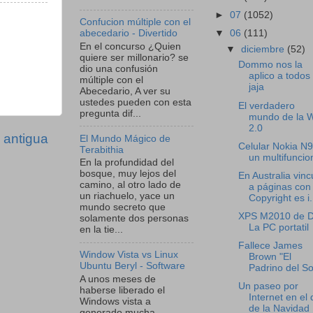
►
07
(1052)
Confucion múltiple con el
▼
06
(111)
abecedario - Divertido
En el concurso ¿Quien
▼
diciembre
(52)
quiere ser millonario? se
Dommo nos la
dio una confusión
aplico a todos
múltiple con el
jaja
Abecedario, A ver su
ustedes pueden con esta
El verdadero
pregunta dif...
mundo de la 
2.0
 antigua
El Mundo Mágico de
Celular Nokia N9
Terabithia
un multifuncio
En la profundidad del
bosque, muy lejos del
En Australia vinc
camino, al otro lado de
a páginas con
un riachuelo, yace un
Copyright es i.
mundo secreto que
XPS M2010 de De
solamente dos personas
La PC portatil
en la tie...
Fallece James
Window Vista vs Linux
Brown "El
Ubuntu Beryl - Software
Padrino del So
A unos meses de
Un paseo por
haberse liberado el
Internet en el 
Windows vista a
de la Navidad
generado mucha