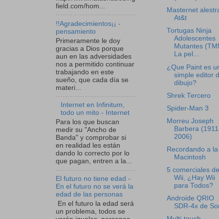
field.com/hom...
Masternet alestra
At&t
!!Agradecimientos¡¡ -
Tortugas Ninja
pensamiento
Adolescentes
Primeramente le doy
Mutantes (TM
gracias a Dios porque
La pel...
aun en las adversidades
nos a permitido continuar
¿Que Paint es u
trabajando en este
simple editor 
sueño, que cada día se
dibujo?
materi...
Shrek Tercero
Internet en Infinitum,
Spider-Man 3
todo un mito - Internet
Morreu Joseph
Para los que buscan
Barbera (1911
medir su "Ancho de
2006)
Banda" y comprobar si
en realidad les están
Recordando a la
dando lo correcto por lo
Macintosh
que pagan, entren a la...
5 comerciales de
Wii, ¿Hay Wii
El futuro no tiene edad -
para Todos?
En el futuro no se verá la
edad de las personas
Androide QRIO
En el futuro la edad será
SDR-4x de So
un problema, todos se
Multi-touch