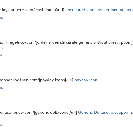
ydayloanhere.com/]cash loans[/url]
unsecured loans as per income tax 
m.
onlinegetnow.com/]order sildenafil citrate generic without prescription[/
es
m.
loansonline1min.com/]payday loans[/url]
payday loan
m.
edeltasonenow.com/]generic deltasone[/url]
Generic Deltasone coupon n
m.