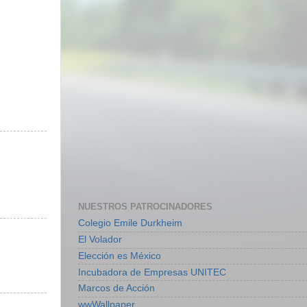
NUESTROS PATROCINADORES
Colegio Emile Durkheim
El Volador
Elección es México
Incubadora de Empresas UNITEC
Marcos de Acción
wwWallpaper