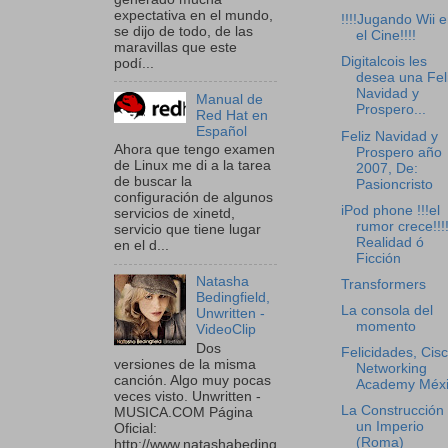
expectativa en el mundo,
!!!!Jugando Wii 
se dijo de todo, de las
el Cine!!!!
maravillas que este
Digitalcois les
podí...
desea una Fel
Navidad y
Manual de
Prospero...
Red Hat en
Español
Feliz Navidad y
Ahora que tengo examen
Prospero año
de Linux me di a la tarea
2007, De:
de buscar la
Pasioncristo
configuración de algunos
iPod phone !!!el
servicios de xinetd,
rumor crece!!!!
servicio que tiene lugar
Realidad ó
en el d...
Ficción
Natasha
Transformers
Bedingfield,
La consola del
Unwritten -
momento
VideoClip
Dos
Felicidades, Cis
versiones de la misma
Networking
canción. Algo muy pocas
Academy Méxi
veces visto. Unwritten -
La Construcción
MUSICA.COM Página
un Imperio
Oficial:
(Roma)
http://www.natashabeding