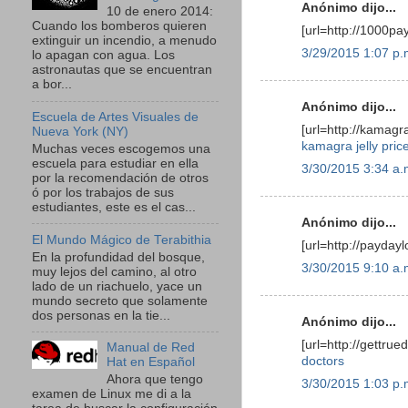
Anónimo dijo...
10 de enero 2014:
Cuando los bomberos quieren
[url=http://1000pa
extinguir un incendio, a menudo
3/29/2015 1:07 p.
lo apagan con agua. Los
astronautas que se encuentran
a bor...
Anónimo dijo...
Escuela de Artes Visuales de
[url=http://kamagra
Nueva York (NY)
kamagra jelly pric
Muchas veces escogemos una
escuela para estudiar en ella
3/30/2015 3:34 a.
por la recomendación de otros
ó por los trabajos de sus
estudiantes, este es el cas...
Anónimo dijo...
El Mundo Mágico de Terabithia
[url=http://payday
En la profundidad del bosque,
3/30/2015 9:10 a.
muy lejos del camino, al otro
lado de un riachuelo, yace un
mundo secreto que solamente
dos personas en la tie...
Anónimo dijo...
[url=http://gettru
Manual de Red
doctors
Hat en Español
Ahora que tengo
3/30/2015 1:03 p.
examen de Linux me di a la