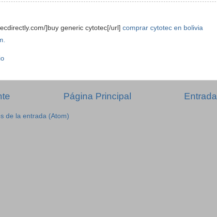
tecdirectly.com/]buy generic cytotec[/url]
comprar cytotec en bolivia
m.
io
nte
Página Principal
Entrada
s de la entrada (Atom)