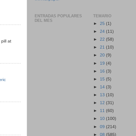
ENTRADAS POPULARES
TEMARIO
DEL MES
►
25
(1)
►
24
(11)
►
22
(58)
pill at
►
21
(10)
►
20
(9)
►
19
(4)
►
16
(3)
►
15
(5)
ric
►
14
(3)
►
13
(10)
►
12
(31)
►
11
(60)
►
10
(100)
►
09
(214)
►
08
(585)