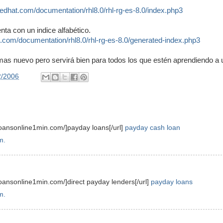
edhat.com/documentation/rhl8.0/rhl-rg-es-8.0/index.php3
nta con un indice alfabético.
.com/documentation/rhl8.0/rhl-rg-es-8.0/generated-index.php3
as nuevo pero servirá bien para todos los que estén aprendiendo a 
2/2006
loansonline1min.com/]payday loans[/url]
payday cash loan
m.
loansonline1min.com/]direct payday lenders[/url]
payday loans
m.