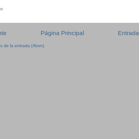
io
nte
Página Principal
Entrada
s de la entrada (Atom)