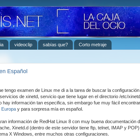
ia
videoclip
sabías que?
Corto metraje
en Español
e tengo examen de Linux me di a la tarea de buscar la configuración
ervicios de xinetd, servicio que tiene lugar en el directorio /etc/xinetd
 hay información tan especifica, sin embargo fue muy fácil encontrar
 Europa
y para sorpresa mía en español.
aran información de RedHat Linux 8 con muy buena documentación 
he, Xinetd.d (dentro de este servidor tiene ftp, telnet, IMAP y POP
tema X Windows, entre muchos otras configuraciones.