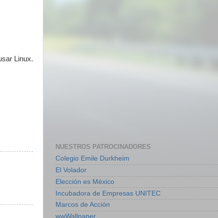
usar Linux.
NUESTROS PATROCINADORES
Colegio Emile Durkheim
El Volador
Elección es México
Incubadora de Empresas UNITEC
Marcos de Acción
wwWallpaper