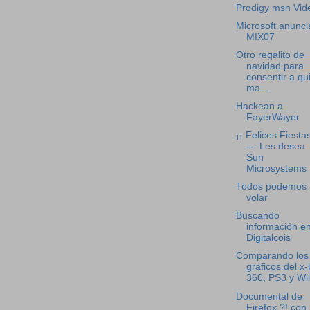
Prodigy msn Vid
Microsoft anunci
MIX07
Otro regalito de
navidad para
consentir a qu
ma...
Hackean a
FayerWayer
¡¡ Felices Fiestas
--- Les desea
Sun
Microsystems
Todos podemos
volar
Buscando
información e
Digitalcois
Comparando los
graficos del x
360, PS3 y Wii
Documental de
Firefox ?! con 