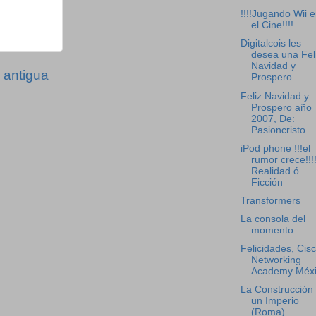
!!!!Jugando Wii 
el Cine!!!!
Digitalcois les
desea una Fel
Navidad y
 antigua
Prospero...
Feliz Navidad y
Prospero año
2007, De:
Pasioncristo
iPod phone !!!el
rumor crece!!!!
Realidad ó
Ficción
Transformers
La consola del
momento
Felicidades, Cis
Networking
Academy Méxi
La Construcción
un Imperio
(Roma)