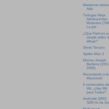
Masternet alestra
At&t
Tortugas Ninja
Adolescentes
Mutantes (TM
La pel...
¿Que Paint es u
simple editor 
dibujo?
Shrek Tercero
Spider-Man 3
Morreu Joseph
Barbera (1911
2006)
Recordando a la
Macintosh
5 comerciales de
Wii, ¿Hay Wii
para Todos?
Androide QRIO
SDR-4x de So
Multi-touch