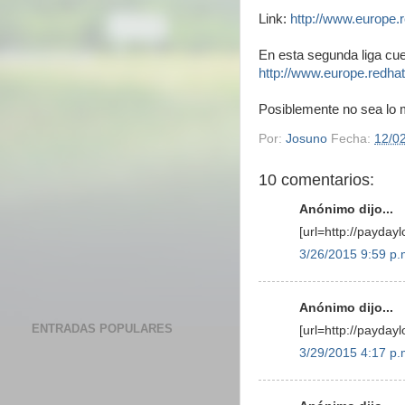
Link:
http://www.europe.r
En esta segunda liga cue
http://www.europe.redhat
Posiblemente no sea lo m
Por:
Josuno
Fecha:
12/0
10 comentarios:
Anónimo dijo...
[url=http://payday
3/26/2015 9:59 p.
Anónimo dijo...
ENTRADAS POPULARES
[url=http://payday
3/29/2015 4:17 p.