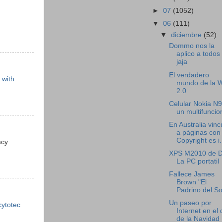
►
07
(1052)
▼
06
(111)
▼
diciembre
(52)
Dommo nos la
aplico a todos
jaja
El verdadero
 with
mundo de la 
2.0
Celular Nokia N9
un multifuncio
En Australia vinc
a páginas con
Copyright es i.
acy
XPS M2010 de De
La PC portatil
Fallece James
Brown "El
Padrino del So
Un paseo por
ytotec
Internet en el 
de la Navidad