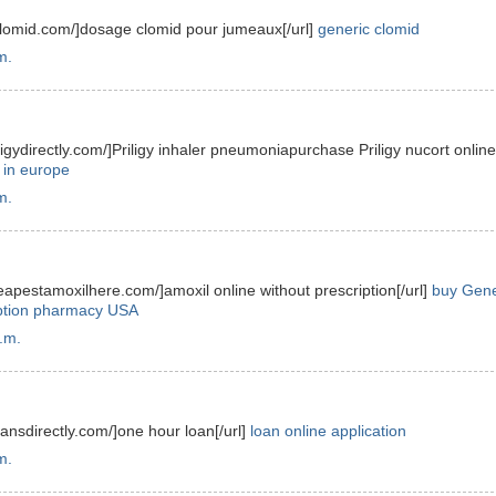
eclomid.com/]dosage clomid pour jumeaux[/url]
generic clomid
m.
iligydirectly.com/]Priligy inhaler pneumoniapurchase Priligy nucort online 
y in europe
m.
heapestamoxilhere.com/]amoxil online without prescription[/url]
buy Gene
iption pharmacy USA
.m.
loansdirectly.com/]one hour loan[/url]
loan online application
m.