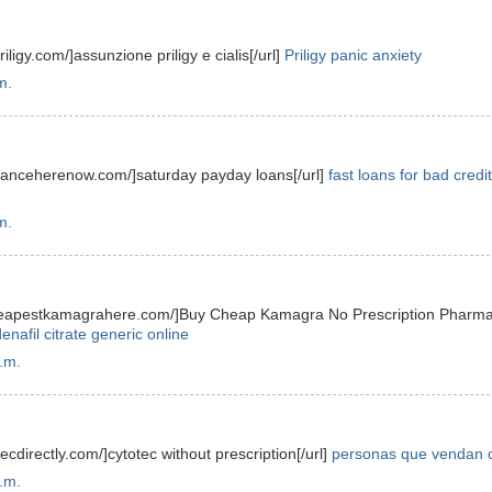
riligy.com/]assunzione priligy e cialis[/url]
Priligy panic anxiety
m.
dvanceherenow.com/]saturday payday loans[/url]
fast loans for bad credit
m.
rcheapestkamagrahere.com/]Buy Cheap Kamagra No Prescription Pharm
denafil citrate generic online
.m.
tecdirectly.com/]cytotec without prescription[/url]
personas que vendan c
.m.