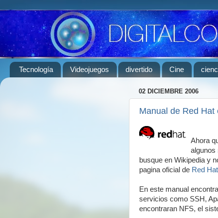
Tecnología
Videojuegos
divertido
Cine
cienc
02 DICIEMBRE 2006
Manual de Red Hat 
Ahora qu
algunos s
busque en Wikipedia y no
pagina oficial de
Red Hat
En este manual encontr
servicios como SSH, Apac
encontraran NFS, el sis