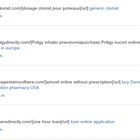
eclomid.com/]dosage clomid pour jumeaux[/url]
generic clomid
m.
iligydirectly.com/]Priligy inhaler pneumoniapurchase Priligy nucort online 
y in europe
m.
heapestamoxilhere.com/]amoxil online without prescription[/url]
buy Gene
iption pharmacy USA
.m.
loansdirectly.com/]one hour loan[/url]
loan online application
m.