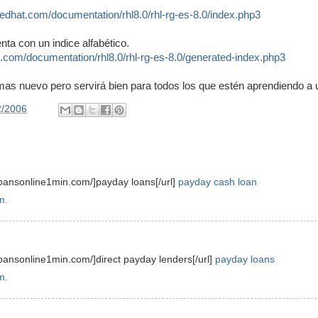
edhat.com/documentation/rhl8.0/rhl-rg-es-8.0/index.php3
nta con un indice alfabético.
.com/documentation/rhl8.0/rhl-rg-es-8.0/generated-index.php3
as nuevo pero servirá bien para todos los que estén aprendiendo a 
2/2006
loansonline1min.com/]payday loans[/url]
payday cash loan
m.
loansonline1min.com/]direct payday lenders[/url]
payday loans
m.