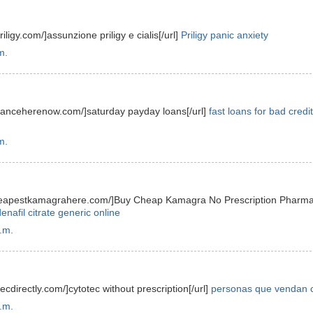
riligy.com/]assunzione priligy e cialis[/url]
Priligy panic anxiety
m.
dvanceherenow.com/]saturday payday loans[/url]
fast loans for bad credit
m.
rcheapestkamagrahere.com/]Buy Cheap Kamagra No Prescription Pharm
denafil citrate generic online
.m.
tecdirectly.com/]cytotec without prescription[/url]
personas que vendan c
.m.