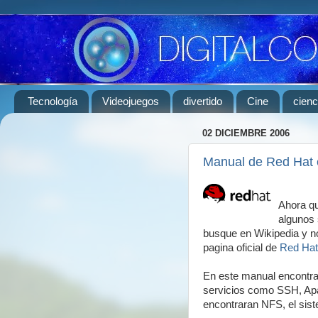
Tecnología
Videojuegos
divertido
Cine
cienc
02 DICIEMBRE 2006
Manual de Red Hat 
Ahora qu
algunos s
busque en Wikipedia y no
pagina oficial de
Red Hat
En este manual encontr
servicios como SSH, Apac
encontraran NFS, el sis