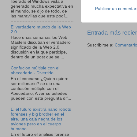
liberado el Windows vista a
generado mucha expectativa en
Publicar un comentar
el mundo, se dijo de todo, de
las maravillas que este podí...
El verdadero mundo de la Web
Entrada más recie
2.0
Hace unas semanas los Web
Masters discutían el verdadero
Suscribirse a:
Comentario
significado de la Web 2.0,
discusión en la que participe,
dentro de un post que se ...
Confucion múltiple con el
abecedario - Divertido
En el concurso ¿Quien quiere
ser millonario? se dio una
confusión múltiple con el
Abecedario, A ver su ustedes
pueden con esta pregunta dif...
El el futuro existirá nano robots
forenses y big brother en el
aire, una caja negra de los
aviones pero en el cuerpo
humano
En el futuro el análisis forense