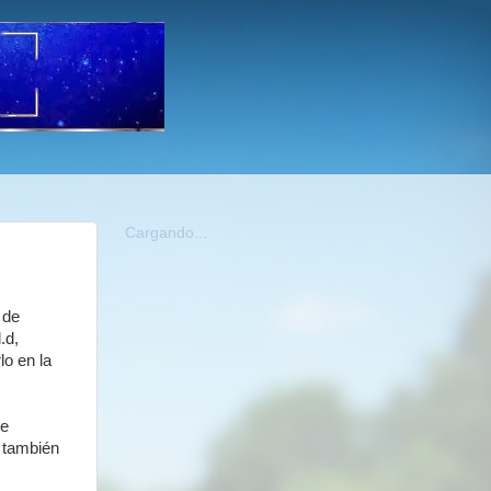
Cargando...
 de
.d,
lo en la
de
) también