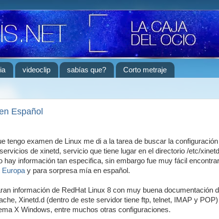
ia
videoclip
sabías que?
Corto metraje
en Español
e tengo examen de Linux me di a la tarea de buscar la configuración
ervicios de xinetd, servicio que tiene lugar en el directorio /etc/xinetd
 hay información tan especifica, sin embargo fue muy fácil encontrar
 Europa
y para sorpresa mía en español.
aran información de RedHat Linux 8 con muy buena documentación 
he, Xinetd.d (dentro de este servidor tiene ftp, telnet, IMAP y POP
tema X Windows, entre muchos otras configuraciones.