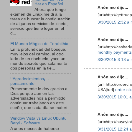
Hat en Español
Anónimo dijo...
Ahora que tengo
examen de Linux me di a la
[url=http://gettruep
tarea de buscar la configuración
3/30/2015 2:32 a.
de algunos servicios de xinetd,
servicio que tiene lugar en el
d...
Anónimo dijo...
El Mundo Mágico de Terabithia
[url=http://casha
En la profundidad del bosque,
monthly payments
muy lejos del camino, al otro
lado de un riachuelo, yace un
3/30/2015 3:13 a.
mundo secreto que solamente
dos personas en la tie...
Anónimo dijo...
!!Agradecimientos¡¡ -
pensamiento
[url=http://orde
Primeramente le doy gracias a
USA[/url]
order sil
Dios porque aun en las
3/30/2015 10:01 a
adversidades nos a permitido
continuar trabajando en este
sueño, que cada día se materi...
Anónimo dijo...
Window Vista vs Linux Ubuntu
[url=http://buycyto
Beryl - Software
A unos meses de haberse
3/31/2015 12:24 a