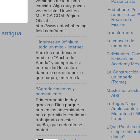
versiones de la misma
Pasioncristo
canción. Algo muy pocas
iPod phone !!!el
veces visto. Unwritten -
rumor crece!!!!
MUSICA.COM Página
Realidad ó
Oficial:
Ficción
http://www.natashabeding
field.com/hom...
 antigua
Transformers
La consola del
Internet en Infinitum,
momento
todo un mito - Internet
Para los que buscan
Felicidades, Cis
medir su "Ancho de
Networking
Banda" y comprobar si
Academy Méxi
en realidad les están
La Construcción
dando lo correcto por lo
un Imperio
que pagan, entren a la...
(Roma)
!!Agradecimientos¡¡ -
Masternet alestra
pensamiento
At&t
Primeramente le doy
Tortugas Ninja
gracias a Dios porque
Adolescentes
aun en las adversidades
Mutantes (TM
nos a permitido continuar
La pel...
trabajando en este
sueño, que cada día se
¿Que Paint es u
materi...
simple editor 
dibujo?