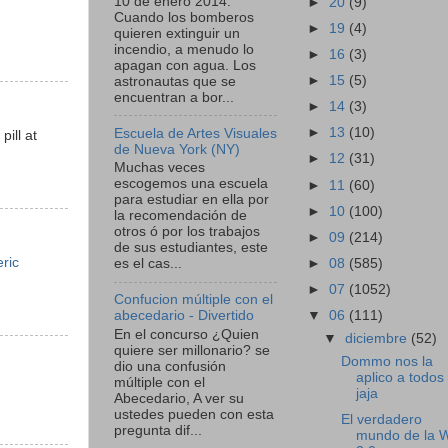
10 de enero 2014:
►
20
(9)
Cuando los bomberos
►
19
(4)
quieren extinguir un
incendio, a menudo lo
►
16
(3)
apagan con agua. Los
►
15
(5)
astronautas que se
encuentran a bor...
►
14
(3)
►
13
(10)
Escuela de Artes Visuales
pill at
de Nueva York (NY)
►
12
(31)
Muchas veces
escogemos una escuela
►
11
(60)
para estudiar en ella por
►
10
(100)
la recomendación de
otros ó por los trabajos
►
09
(214)
de sus estudiantes, este
ric
►
08
(585)
es el cas...
►
07
(1052)
Confucion múltiple con el
▼
06
(111)
abecedario - Divertido
En el concurso ¿Quien
▼
diciembre
(52)
quiere ser millonario? se
Dommo nos la
dio una confusión
aplico a todos
múltiple con el
jaja
Abecedario, A ver su
ustedes pueden con esta
El verdadero
pregunta dif...
mundo de la 