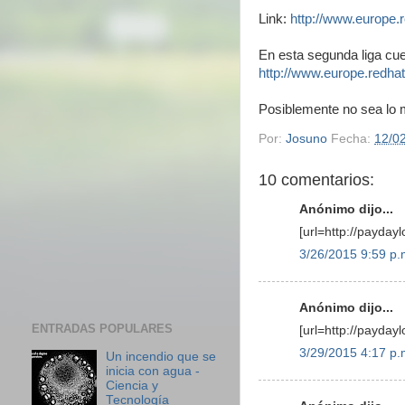
Link:
http://www.europe.r
En esta segunda liga cue
http://www.europe.redhat
Posiblemente no sea lo m
Por:
Josuno
Fecha:
12/0
10 comentarios:
Anónimo dijo...
[url=http://payday
3/26/2015 9:59 p.
Anónimo dijo...
ENTRADAS POPULARES
[url=http://payday
3/29/2015 4:17 p.
Un incendio que se
inicia con agua -
Ciencia y
Tecnología