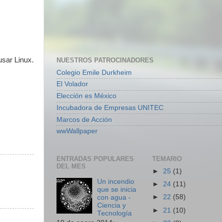
usar Linux.
NUESTROS PATROCINADORES
Colegio Emile Durkheim
El Volador
Elección es México
Incubadora de Empresas UNITEC
Marcos de Acción
wwWallpaper
ENTRADAS POPULARES
TEMARIO
DEL MES
►
25
(1)
Un incendio
►
24
(11)
que se inicia
►
22
(58)
con agua -
Ciencia y
►
21
(10)
Tecnología