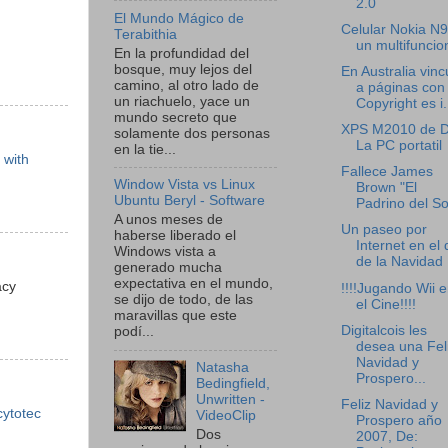
2.0
El Mundo Mágico de
Celular Nokia N9
Terabithia
un multifuncio
En la profundidad del
bosque, muy lejos del
En Australia vinc
camino, al otro lado de
a páginas con
un riachuelo, yace un
Copyright es i.
mundo secreto que
XPS M2010 de De
solamente dos personas
La PC portatil
en la tie...
 with
Fallece James
Window Vista vs Linux
Brown "El
Ubuntu Beryl - Software
Padrino del So
A unos meses de
Un paseo por
haberse liberado el
Internet en el 
Windows vista a
de la Navidad
generado mucha
expectativa en el mundo,
acy
!!!!Jugando Wii 
se dijo de todo, de las
el Cine!!!!
maravillas que este
Digitalcois les
podí...
desea una Fel
Navidad y
Natasha
Prospero...
Bedingfield,
Unwritten -
Feliz Navidad y
ytotec
VideoClip
Prospero año
Dos
2007, De: