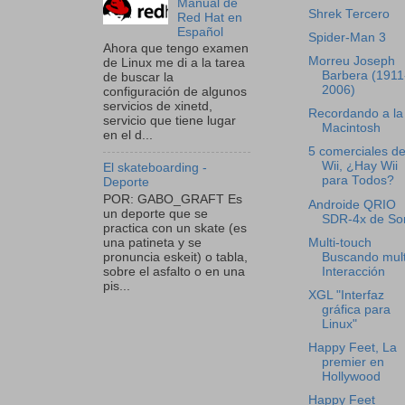
Manual de
Shrek Tercero
Red Hat en
Español
Spider-Man 3
Ahora que tengo examen
Morreu Joseph
de Linux me di a la tarea
Barbera (1911
de buscar la
2006)
configuración de algunos
servicios de xinetd,
Recordando a la
servicio que tiene lugar
Macintosh
en el d...
5 comerciales de
Wii, ¿Hay Wii
El skateboarding -
para Todos?
Deporte
POR: GABO_GRAFT Es
Androide QRIO
un deporte que se
SDR-4x de So
practica con un skate (es
Multi-touch
una patineta y se
Buscando mult
pronuncia eskeit) o tabla,
Interacción
sobre el asfalto o en una
pis...
XGL "Interfaz
gráfica para
Linux"
Happy Feet, La
premier en
Hollywood
Happy Feet