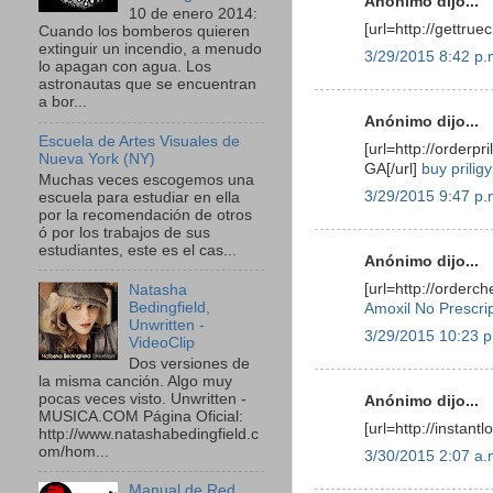
Anónimo dijo...
10 de enero 2014:
[url=http://gettru
Cuando los bomberos quieren
extinguir un incendio, a menudo
3/29/2015 8:42 p.
lo apagan con agua. Los
astronautas que se encuentran
a bor...
Anónimo dijo...
Escuela de Artes Visuales de
[url=http://orderpr
Nueva York (NY)
GA[/url]
buy prilig
Muchas veces escogemos una
3/29/2015 9:47 p.
escuela para estudiar en ella
por la recomendación de otros
ó por los trabajos de sus
estudiantes, este es el cas...
Anónimo dijo...
[url=http://orderc
Natasha
Bedingfield,
Amoxil No Prescr
Unwritten -
3/29/2015 10:23 p
VideoClip
Dos versiones de
la misma canción. Algo muy
pocas veces visto. Unwritten -
Anónimo dijo...
MUSICA.COM Página Oficial:
[url=http://instant
http://www.natashabedingfield.c
om/hom...
3/30/2015 2:07 a.
Manual de Red