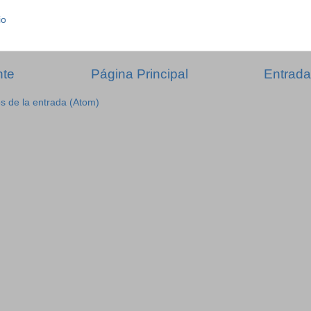
io
nte
Página Principal
Entrada
s de la entrada (Atom)