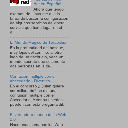
Hat en Español
Ahora que tengo
examen de Linux me di a la
tarea de buscar la configuración
de algunos servicios de xinetd,
servicio que tiene lugar en el
d...
El Mundo Mágico de Terabithia
En la profundidad del bosque,
muy lejos del camino, al otro
lado de un riachuelo, yace un
mundo secreto que solamente
dos personas en la tie...
Confucion múltiple con el
abecedario - Divertido
En el concurso ¿Quien quiere
ser millonario? se dio una
confusión múltiple con el
Abecedario, A ver su ustedes
pueden con esta pregunta dif...
El verdadero mundo de la Web
2.0
Hace unas semanas los Web