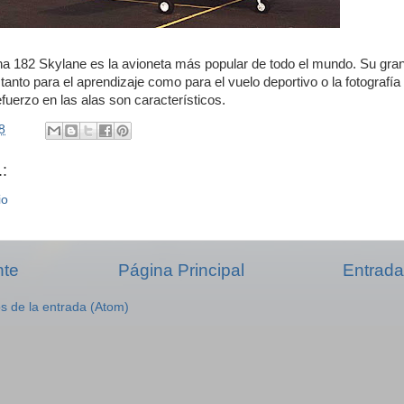
a 182 Skylane es la avioneta más popular de todo el mundo. Su gra
l tanto para el aprendizaje como para el vuelo deportivo o la fotografía
uerzo en las alas son característicos.
8
:
io
nte
Página Principal
Entrada
s de la entrada (Atom)