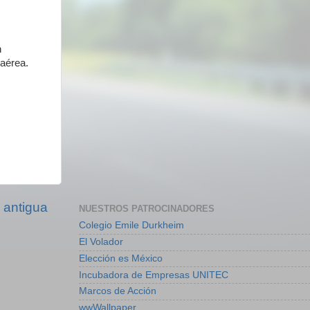
n
 aérea.
 antigua
NUESTROS PATROCINADORES
Colegio Emile Durkheim
El Volador
Elección es México
Incubadora de Empresas UNITEC
Marcos de Acción
wwWallpaper