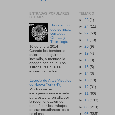
ENTRADAS POPULARES
TEMARIO
DEL MES
►
25
(1)
Un incendio
►
24
(11)
que se inicia
►
22
(58)
con agua -
Ciencia y
►
21
(10)
Tecnología
10 de enero 2014:
►
20
(9)
Cuando los bomberos
►
19
(4)
quieren extinguir un
incendio, a menudo lo
►
16
(3)
apagan con agua. Los
►
15
(5)
astronautas que se
encuentran a bor...
►
14
(3)
►
13
(10)
Escuela de Artes Visuales
de Nueva York (NY)
►
12
(31)
Muchas veces
escogemos una escuela
►
11
(60)
para estudiar en ella por
►
10
(100)
la recomendación de
otros ó por los trabajos
►
09
(214)
de sus estudiantes, este
▼
08
(585)
es el cas...