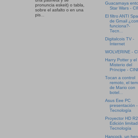
una patineta y se
Guacamaya ent
pronuncia eskeit) o tabla,
Star Wars - C
sobre el asfalto o en una
pis...
El filtro ANTI Sp
de Gmail ¿co
funciona?-
Tecn...
Digitalcois TV -
Internet
WOLVERINE - C
Harry Potter y el
Misterio del
Príncipe - CIN
Tocan a control
remoto, el te
de Mario con
botel...
Asus Eee PC
presentación -
Tecnología
Proyector HD R
Edición limitad
Tecnología
Hancock, un her