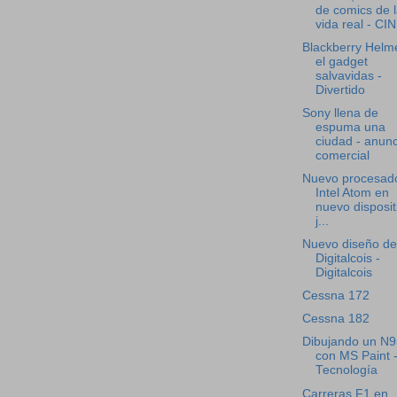
de comics de 
vida real - CI
Blackberry Helm
el gadget
salvavidas -
Divertido
Sony llena de
espuma una
ciudad - anunc
comercial
Nuevo procesad
Intel Atom en
nuevo disposit
j...
Nuevo diseño de
Digitalcois -
Digitalcois
Cessna 172
Cessna 182
Dibujando un N9
con MS Paint 
Tecnología
Carreras F1 en