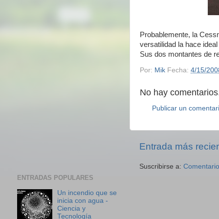
Probablemente, la Cessn
versatilidad la hace idea
Sus dos montantes de ref
Por:
Mik
Fecha:
4/15/200
No hay comentarios.
Publicar un comentar
Entrada más recie
Suscribirse a:
Comentario
ENTRADAS POPULARES
Un incendio que se
inicia con agua -
Ciencia y
Tecnología