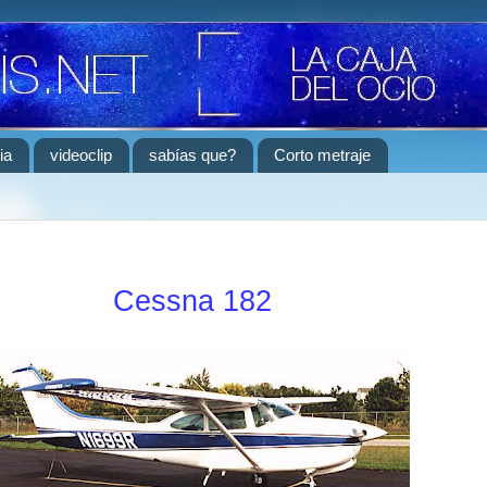
ia
videoclip
sabías que?
Corto metraje
Cessna 182