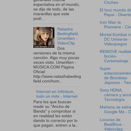
Coches
expectativa en el mundo,
se dijo de todo, de las
El loco mundo d
maravillas que este
Pepsi - Diverti
podí...
Iron Man la
Premiere - Ci
Natasha
Bedingfield,
Mortal Kombat v
Unwritten -
DC Universe -
VideoClip
Videojuegos
Dos
REMOVE realida
versiones de la misma
ficción-
canción. Algo muy pocas
Cortometraje
veces visto. Unwritten -
MUSICA.COM Página
Super
Oficial:
estacionamien
http://www.natashabeding
de Bicicletas
field.com/hom...
Japones - Tecn
Sony HDNA,
Internet en Infinitum,
cámara y acci
todo un mito - Internet
Tecnología
Para los que buscan
medir su "Ancho de
Mañana se estr
Banda" y comprobar si
Google Me - C
en realidad les están
Locuras de
dando lo correcto por lo
BeatBoxs -
que pagan, entren a la...
Videoclips