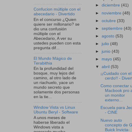
►
diciembre
(41)
Confucion múltiple con el
►
noviembre
(48)
abecedario - Divertido
En el concurso ¿Quien
►
octubre
(33)
quiere ser millonario? se
►
septiembre
(43)
dio una confusión
múltiple con el
►
agosto
(53)
Abecedario, A ver su
ustedes pueden con esta
►
julio
(48)
pregunta dif...
►
junio
(43)
El Mundo Mágico de
►
mayo
(45)
Terabithia
▼
abril
(53)
En la profundidad del
bosque, muy lejos del
¡¡Cuidado con el
camino, al otro lado de
cerdo!! - Diver
un riachuelo, yace un
Como conectar 
mundo secreto que
Macbook pro 
solamente dos personas
un monitor
en la tie...
externo...
Window Vista vs Linux
Escuela para Jed
Ubuntu Beryl - Software
- CINE
A unos meses de
Nuevo auto
haberse liberado el
concepto de G
Windows vista a
Buick Invicta-
generado mucha