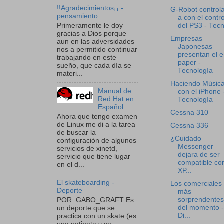
!!Agradecimientos¡¡ -
G-Robot control
pensamiento
a con el contro
Primeramente le doy
del PS3 - Tecn
gracias a Dios porque
Empresas
aun en las adversidades
Japonesas
nos a permitido continuar
presentan el e
trabajando en este
paper -
sueño, que cada día se
Tecnología
materi...
Haciendo Músic
Manual de
con el iPhone 
Red Hat en
Tecnología
Español
Cessna 310
Ahora que tengo examen
de Linux me di a la tarea
Cessna 336
de buscar la
¿Cuidado
configuración de algunos
Messenger
servicios de xinetd,
dejara de ser
servicio que tiene lugar
compatible co
en el d...
XP...
El skateboarding -
Los comerciales
Deporte
más
sorprendentes
POR: GABO_GRAFT Es
del momento -
un deporte que se
Di...
practica con un skate (es