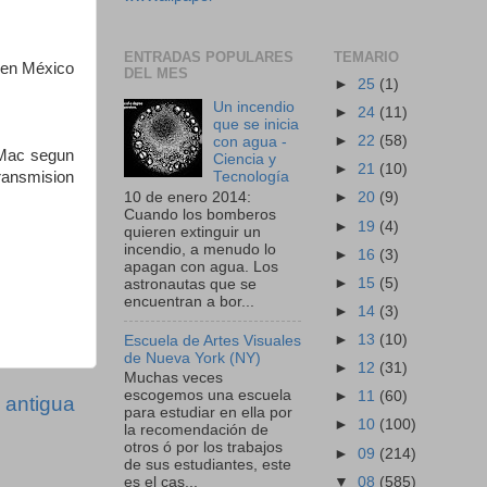
ENTRADAS POPULARES
TEMARIO
 en México
DEL MES
►
25
(1)
Un incendio
►
24
(11)
que se inicia
►
22
(58)
con agua -
 Mac segun
Ciencia y
►
21
(10)
Tecnología
ransmision
10 de enero 2014:
►
20
(9)
Cuando los bomberos
►
19
(4)
quieren extinguir un
incendio, a menudo lo
►
16
(3)
apagan con agua. Los
►
15
(5)
astronautas que se
encuentran a bor...
►
14
(3)
►
13
(10)
Escuela de Artes Visuales
de Nueva York (NY)
►
12
(31)
Muchas veces
escogemos una escuela
►
11
(60)
 antigua
para estudiar en ella por
►
10
(100)
la recomendación de
otros ó por los trabajos
►
09
(214)
de sus estudiantes, este
▼
08
(585)
es el cas...