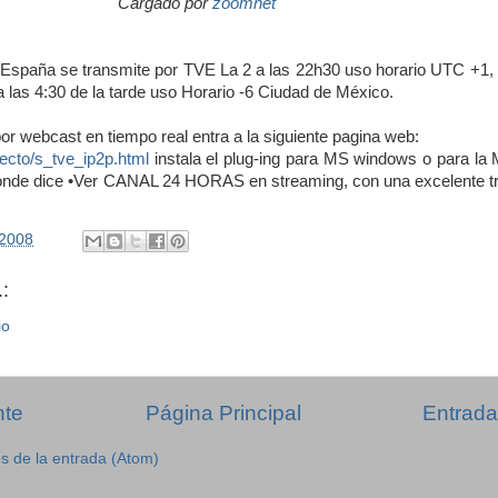
Cargado por
zoomnet
España se transmite por TVE La 2 a las 22h30 uso horario UTC +1,
a las 4:30 de la tarde uso Horario -6 Ciudad de México.
por webcast en tiempo real entra a la siguiente pagina web:
recto/s_tve_ip2p.html
instala el plug-ing para MS windows o para la
 donde dice •Ver CANAL 24 HORAS en streaming, con una excelente t
/2008
:
io
nte
Página Principal
Entrada
s de la entrada (Atom)