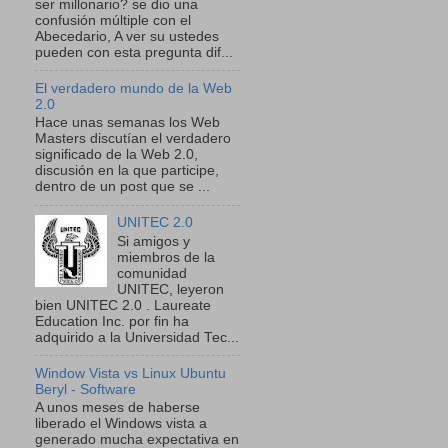
ser millonario? se dio una
confusión múltiple con el
Abecedario, A ver su ustedes
pueden con esta pregunta dif...
El verdadero mundo de la Web
2.0
Hace unas semanas los Web
Masters discutían el verdadero
significado de la Web 2.0,
discusión en la que participe,
dentro de un post que se ...
UNITEC 2.0
Si amigos y
miembros de la
comunidad
UNITEC, leyeron
bien UNITEC 2.0 . Laureate
Education Inc. por fin ha
adquirido a la Universidad Tec...
Window Vista vs Linux Ubuntu
Beryl - Software
A unos meses de haberse
liberado el Windows vista a
generado mucha expectativa en