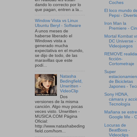
Coches
dando lo correcto por lo
que pagan, entren a la...
El loco mundo d
Pepsi - Diverti
Window Vista vs Linux
Iron Man la
Ubuntu Beryl - Software
Premiere - Ci
A unos meses de
haberse liberado el
Mortal Kombat v
Windows vista a
DC Universe -
generado mucha
Videojuegos
expectativa en el mundo,
REMOVE realida
se dijo de todo, de las
ficción-
maravillas que este
Cortometraje
podí...
Super
Natasha
estacionamien
Bedingfield,
de Bicicletas
Unwritten -
Japones - Tecn
VideoClip
Sony HDNA,
Dos
cámara y acci
versiones de la misma
Tecnología
canción. Algo muy pocas
veces visto. Unwritten -
Mañana se estr
MUSICA.COM Página
Google Me - C
Oficial:
Locuras de
http://www.natashabeding
BeatBoxs -
field.com/hom...
Videoclips