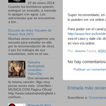
10 de enero 2014:
Cuando los bomberos quieren
extinguir un incendio, a menudo
lo apagan con agua. Los
Super recomendado, en 
astronautas que se encuentran
lo pueden ver vía online 
a bor...
Para poder ver el canal 
Escuela de Artes Visuales de
http://www.rtve.es/tve/di
Nueva York (NY)
sea el caso y dale clic
Muchas veces escogemos una
escuela para estudiar en ella
en vivo vía online.
por la recomendación de otros
ó por los trabajos de sus
Por:
Josuno
Fecha:
4/04
estudiantes, este es el cas...
No hay comentarios.
Natasha
Bedingfield,
Publicar un comentar
Unwritten -
VideoClip
Dos versiones de
la misma canción. Algo muy
pocas veces visto. Unwritten -
Entrada más recie
MUSICA.COM Página Oficial:
http://www.natashabedingfield.c
om/hom...
Suscribirse a:
Comentario
Manual de Red