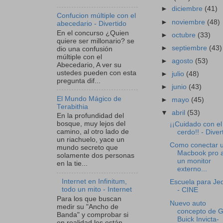
►
diciembre
(41)
Confucion múltiple con el
►
noviembre
(48)
abecedario - Divertido
En el concurso ¿Quien
►
octubre
(33)
quiere ser millonario? se
►
septiembre
(43)
dio una confusión
múltiple con el
►
agosto
(53)
Abecedario, A ver su
ustedes pueden con esta
►
julio
(48)
pregunta dif...
►
junio
(43)
El Mundo Mágico de
►
mayo
(45)
Terabithia
▼
abril
(53)
En la profundidad del
bosque, muy lejos del
¡¡Cuidado con el
camino, al otro lado de
cerdo!! - Diver
un riachuelo, yace un
Como conectar 
mundo secreto que
Macbook pro 
solamente dos personas
un monitor
en la tie...
externo...
Internet en Infinitum,
Escuela para Jed
todo un mito - Internet
- CINE
Para los que buscan
Nuevo auto
medir su "Ancho de
concepto de G
Banda" y comprobar si
Buick Invicta-
en realidad les están