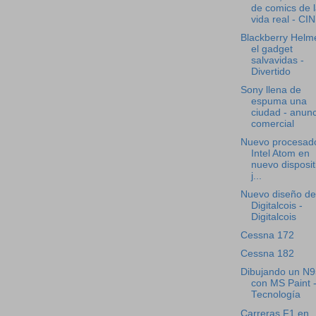
de comics de 
vida real - CI
Blackberry Helm
el gadget
salvavidas -
Divertido
Sony llena de
espuma una
ciudad - anunc
comercial
Nuevo procesad
Intel Atom en
nuevo disposit
j...
Nuevo diseño de
Digitalcois -
Digitalcois
Cessna 172
Cessna 182
Dibujando un N9
con MS Paint 
Tecnología
Carreras F1 en