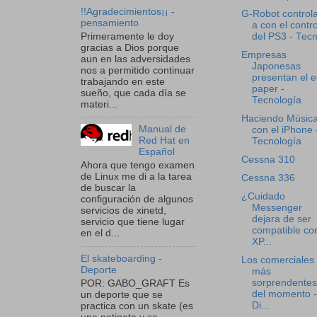
!!Agradecimientos¡¡ -
G-Robot control
pensamiento
a con el contro
Primeramente le doy
del PS3 - Tecn
gracias a Dios porque
Empresas
aun en las adversidades
Japonesas
nos a permitido continuar
presentan el e
trabajando en este
paper -
sueño, que cada día se
Tecnología
materi...
Haciendo Músic
Manual de
con el iPhone 
Red Hat en
Tecnología
Español
Cessna 310
Ahora que tengo examen
de Linux me di a la tarea
Cessna 336
de buscar la
¿Cuidado
configuración de algunos
Messenger
servicios de xinetd,
dejara de ser
servicio que tiene lugar
compatible co
en el d...
XP...
El skateboarding -
Los comerciales
Deporte
más
sorprendentes
POR: GABO_GRAFT Es
del momento -
un deporte que se
Di...
practica con un skate (es