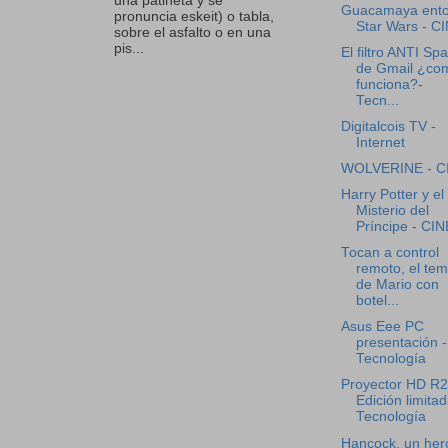
una patineta y se
Guacamaya ent
pronuncia eskeit) o tabla,
Star Wars - C
sobre el asfalto o en una
pis...
El filtro ANTI Sp
de Gmail ¿co
funciona?-
Tecn...
Digitalcois TV -
Internet
WOLVERINE - C
Harry Potter y el
Misterio del
Príncipe - CIN
Tocan a control
remoto, el te
de Mario con
botel...
Asus Eee PC
presentación -
Tecnología
Proyector HD R
Edición limitad
Tecnología
Hancock, un her