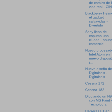
de comics de 
vida real - CI
Blackberry Helm
el gadget
salvavidas -
Divertido
Sony llena de
espuma una
ciudad - anunc
comercial
Nuevo procesad
Intel Atom en
nuevo disposit
j...
Nuevo diseño de
Digitalcois -
Digitalcois
Cessna 172
Cessna 182
Dibujando un N9
con MS Paint 
Tecnología
Carreras F1 en