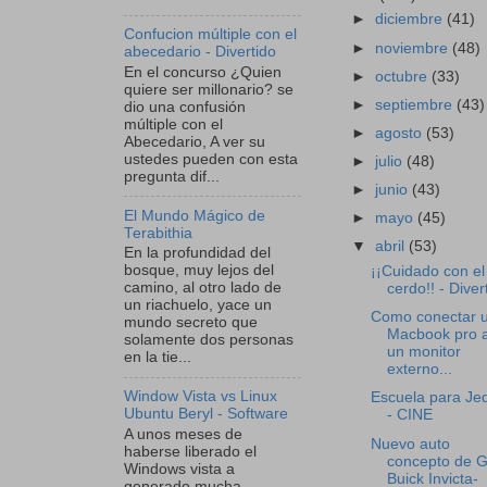
►
diciembre
(41)
Confucion múltiple con el
►
noviembre
(48)
abecedario - Divertido
En el concurso ¿Quien
►
octubre
(33)
quiere ser millonario? se
►
septiembre
(43)
dio una confusión
múltiple con el
►
agosto
(53)
Abecedario, A ver su
ustedes pueden con esta
►
julio
(48)
pregunta dif...
►
junio
(43)
El Mundo Mágico de
►
mayo
(45)
Terabithia
▼
abril
(53)
En la profundidad del
bosque, muy lejos del
¡¡Cuidado con el
camino, al otro lado de
cerdo!! - Diver
un riachuelo, yace un
Como conectar 
mundo secreto que
Macbook pro 
solamente dos personas
un monitor
en la tie...
externo...
Window Vista vs Linux
Escuela para Jed
Ubuntu Beryl - Software
- CINE
A unos meses de
Nuevo auto
haberse liberado el
concepto de G
Windows vista a
Buick Invicta-
generado mucha