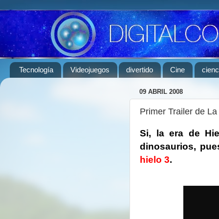
Tecnología
Videojuegos
divertido
Cine
cienc
09 ABRIL 2008
Primer Trailer de La
Si, la era de Hi
dinosaurios, pu
hielo 3
.