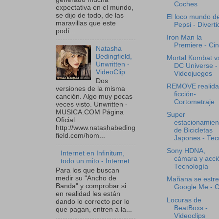
Coches
expectativa en el mundo,
se dijo de todo, de las
El loco mundo d
maravillas que este
Pepsi - Diverti
podí...
Iron Man la
Premiere - Ci
Natasha
Bedingfield,
Mortal Kombat v
Unwritten -
DC Universe -
VideoClip
Videojuegos
Dos
REMOVE realida
versiones de la misma
ficción-
canción. Algo muy pocas
Cortometraje
veces visto. Unwritten -
MUSICA.COM Página
Super
Oficial:
estacionamien
http://www.natashabeding
de Bicicletas
field.com/hom...
Japones - Tecn
Sony HDNA,
Internet en Infinitum,
cámara y acci
todo un mito - Internet
Tecnología
Para los que buscan
medir su "Ancho de
Mañana se estr
Banda" y comprobar si
Google Me - C
en realidad les están
Locuras de
dando lo correcto por lo
BeatBoxs -
que pagan, entren a la...
Videoclips