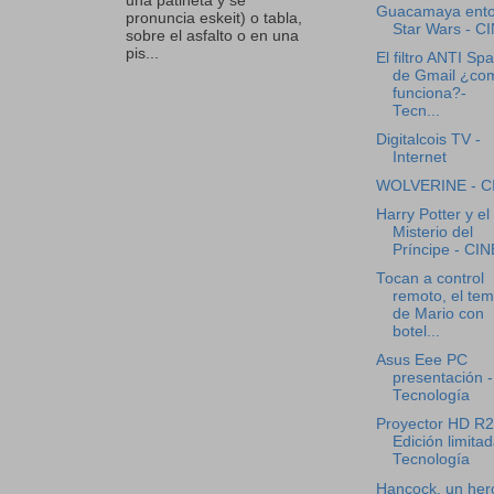
una patineta y se
Guacamaya ent
pronuncia eskeit) o tabla,
Star Wars - C
sobre el asfalto o en una
pis...
El filtro ANTI Sp
de Gmail ¿co
funciona?-
Tecn...
Digitalcois TV -
Internet
WOLVERINE - C
Harry Potter y el
Misterio del
Príncipe - CIN
Tocan a control
remoto, el te
de Mario con
botel...
Asus Eee PC
presentación -
Tecnología
Proyector HD R
Edición limitad
Tecnología
Hancock, un her