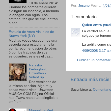
10 de enero 2014:
Por:
Josuno
Fecha:
4/09
Cuando los bomberos quieren
extinguir un incendio, a menudo
lo apagan con agua. Los
1 comentario:
astronautas que se encuentran
a bor...
Quien entra ¡vue
La verdad es que l
Escuela de Artes Visuales de
colgado ya tenemo
Nueva York (NY)
Muchas veces escogemos una
La ardilla como si
escuela para estudiar en ella
por la recomendación de otros
4/09/2008 3:17 a.
ó por los trabajos de sus
estudiantes, este es el cas...
Publicar un comentar
Natasha
Bedingfield,
Unwritten -
VideoClip
Entrada más recie
Dos versiones de
la misma canción. Algo muy
Suscribirse a:
Comentario
pocas veces visto. Unwritten -
MUSICA.COM Página Oficial:
http://www.natashabedingfield.c
om/hom...
Manual de Red