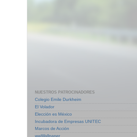
NUESTROS PATROCINADORES
Colegio Emile Durkheim
El Volador
Elección es México
Incubadora de Empresas UNITEC
Marcos de Acción
wwWallpaper