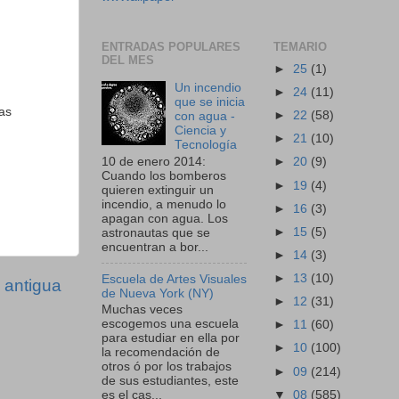
ENTRADAS POPULARES
TEMARIO
DEL MES
►
25
(1)
Un incendio
►
24
(11)
que se inicia
has
►
22
(58)
con agua -
Ciencia y
►
21
(10)
Tecnología
10 de enero 2014:
►
20
(9)
Cuando los bomberos
►
19
(4)
quieren extinguir un
incendio, a menudo lo
►
16
(3)
apagan con agua. Los
►
15
(5)
astronautas que se
encuentran a bor...
►
14
(3)
►
13
(10)
Escuela de Artes Visuales
 antigua
de Nueva York (NY)
►
12
(31)
Muchas veces
escogemos una escuela
►
11
(60)
para estudiar en ella por
►
10
(100)
la recomendación de
otros ó por los trabajos
►
09
(214)
de sus estudiantes, este
▼
08
(585)
es el cas...