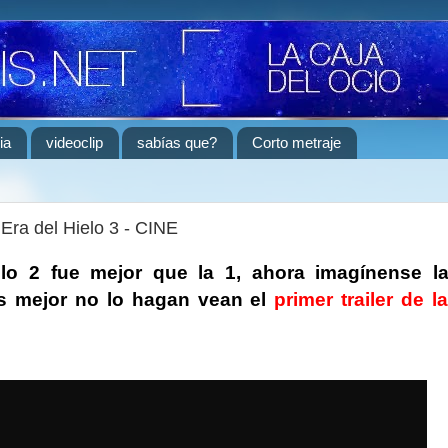
ia
videoclip
sabías que?
Corto metraje
 Era del Hielo 3 - CINE
elo 2 fue mejor que la 1, ahora imagínense l
es mejor no lo hagan vean el
primer trailer de l