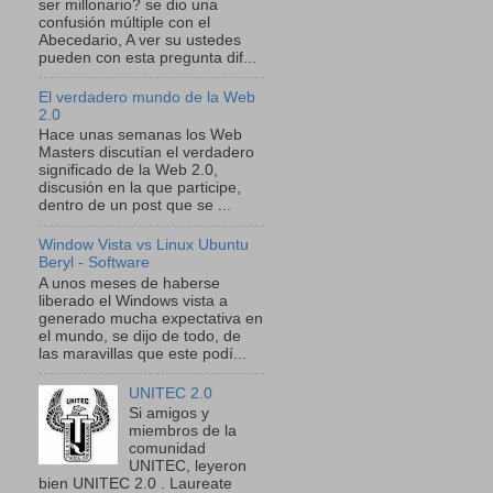
ser millonario? se dio una
confusión múltiple con el
Abecedario, A ver su ustedes
pueden con esta pregunta dif...
El verdadero mundo de la Web
2.0
Hace unas semanas los Web
Masters discutían el verdadero
significado de la Web 2.0,
discusión en la que participe,
dentro de un post que se ...
Window Vista vs Linux Ubuntu
Beryl - Software
A unos meses de haberse
liberado el Windows vista a
generado mucha expectativa en
el mundo, se dijo de todo, de
las maravillas que este podí...
UNITEC 2.0
Si amigos y
miembros de la
comunidad
UNITEC, leyeron
bien UNITEC 2.0 . Laureate