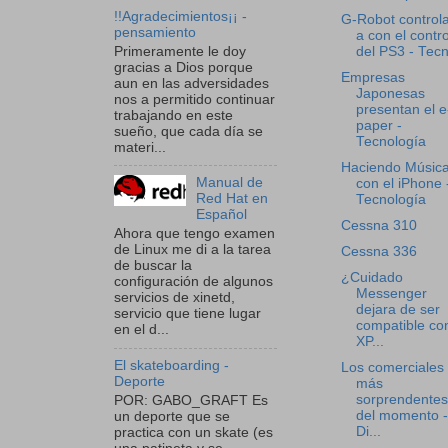
!!Agradecimientos¡¡ -
G-Robot control
pensamiento
a con el contro
Primeramente le doy
del PS3 - Tecn
gracias a Dios porque
Empresas
aun en las adversidades
Japonesas
nos a permitido continuar
presentan el e
trabajando en este
paper -
sueño, que cada día se
Tecnología
materi...
Haciendo Músic
Manual de
con el iPhone 
Red Hat en
Tecnología
Español
Cessna 310
Ahora que tengo examen
de Linux me di a la tarea
Cessna 336
de buscar la
¿Cuidado
configuración de algunos
Messenger
servicios de xinetd,
dejara de ser
servicio que tiene lugar
compatible co
en el d...
XP...
El skateboarding -
Los comerciales
Deporte
más
sorprendentes
POR: GABO_GRAFT Es
del momento -
un deporte que se
Di...
practica con un skate (es