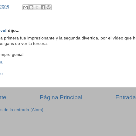
/2008
lve!
dijo...
a primera fue impresionante y la segunda divertida, por el vídeo que 
s gans de ver la tercera.
empre genial.
m.
io
nte
Página Principal
Entrada
s de la entrada (Atom)