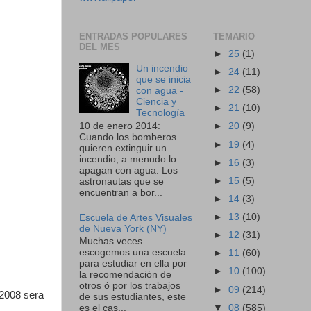
ENTRADAS POPULARES
TEMARIO
DEL MES
►
25
(1)
Un incendio
►
24
(11)
que se inicia
►
22
(58)
con agua -
Ciencia y
►
21
(10)
Tecnología
10 de enero 2014:
►
20
(9)
Cuando los bomberos
►
19
(4)
quieren extinguir un
incendio, a menudo lo
►
16
(3)
apagan con agua. Los
►
15
(5)
astronautas que se
encuentran a bor...
►
14
(3)
►
13
(10)
Escuela de Artes Visuales
de Nueva York (NY)
►
12
(31)
Muchas veces
escogemos una escuela
►
11
(60)
para estudiar en ella por
►
10
(100)
la recomendación de
otros ó por los trabajos
►
09
(214)
 2008 sera
de sus estudiantes, este
▼
08
(585)
es el cas...