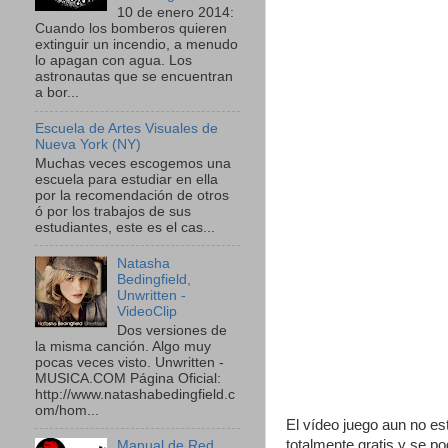
10 de enero 2014:
Cuando los bomberos quieren
extinguir un incendio, a menudo
lo apagan con agua. Los
astronautas que se encuentran
a bor...
Escuela de Artes Visuales de
Nueva York (NY)
Muchas veces escogemos una
escuela para estudiar en ella
por la recomendación de otros
ó por los trabajos de sus
estudiantes, este es el cas...
Natasha
Bedingfield,
Unwritten -
VideoClip
Dos versiones de
la misma canción. Algo muy
pocas veces visto. Unwritten -
MUSICA.COM Página Oficial:
http://www.natashabedingfield.c
om/hom...
El vídeo juego aun no es
totalmente gratis y se p
Manual de Red