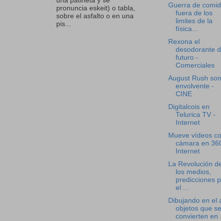
una patineta y se
Guerra de comi
pronuncia eskeit) o tabla,
fuera de los
sobre el asfalto o en una
limites de la
pis...
física...
Rexona el
desodorante d
futuro -
Comerciales
August Rush son
envolvente -
CINE
Digitalcois en
Telurica TV -
Internet
Mueve vídeos c
cámara en 360
Internet
La Revolución d
los medios,
predicciones 
el ...
Dibujando en el 
objetos que s
convierten en .