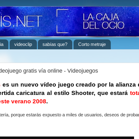
ia
videoclip
sabías que?
Corto metraje
ideojuego gratis vía online - Videojuegos
s
es un nuevo vídeo juego creado por la alianza
rtida caricatura al estilo Shooter, que estará
to
 este verano 2008
.
ería, porque estarás expuesto a miles de usuarios, deseos de proba