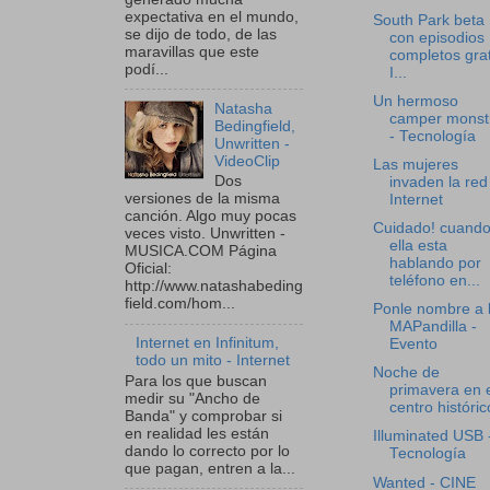
expectativa en el mundo,
South Park beta
se dijo de todo, de las
con episodios
maravillas que este
completos grat
podí...
I...
Un hermoso
Natasha
camper monst
Bedingfield,
- Tecnología
Unwritten -
VideoClip
Las mujeres
Dos
invaden la red
versiones de la misma
Internet
canción. Algo muy pocas
Cuidado! cuand
veces visto. Unwritten -
ella esta
MUSICA.COM Página
hablando por
Oficial:
teléfono en...
http://www.natashabeding
field.com/hom...
Ponle nombre a 
MAPandilla -
Internet en Infinitum,
Evento
todo un mito - Internet
Noche de
Para los que buscan
primavera en 
medir su "Ancho de
centro históric
Banda" y comprobar si
en realidad les están
Illuminated USB 
dando lo correcto por lo
Tecnología
que pagan, entren a la...
Wanted - CINE