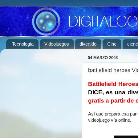
Tecnología
Videojuegos
divertido
Cine
cienc
04 MARZO 2008
battlefield heroes V
Battlefield Heroe
DICE, es una dive
gratis a partir de
Así que prepara esa punt
videojuego vía online.