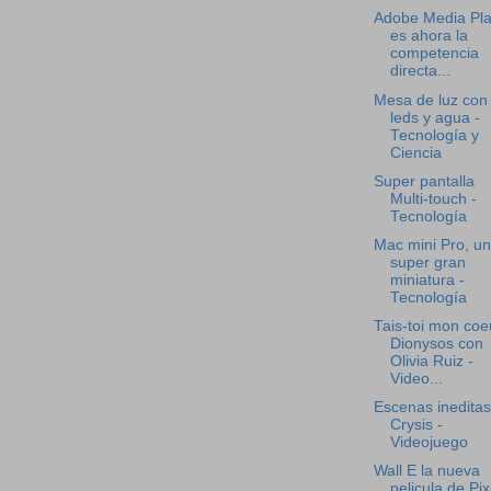
Adobe Media Pla
es ahora la
competencia
directa...
Mesa de luz con
leds y agua -
Tecnología y
Ciencia
Super pantalla
Multi-touch -
Tecnología
Mac mini Pro, u
super gran
miniatura -
Tecnología
Tais-toi mon coe
Dionysos con
Olivia Ruiz -
Video...
Escenas ineditas
Crysis -
Videojuego
Wall E la nueva
pelicula de Pix