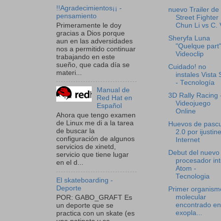
!!Agradecimientos¡¡ -
nuevo Trailer de
pensamiento
Street Fighter 
Primeramente le doy
Chun Li vs C. V
gracias a Dios porque
Sheryfa Luna
aun en las adversidades
"Quelque part"
nos a permitido continuar
Videoclip
trabajando en este
sueño, que cada día se
Cuidado! no
materi...
instales Vista
- Tecnología
Manual de
3D Rally Racing 
Red Hat en
Videojuego
Español
Online
Ahora que tengo examen
de Linux me di a la tarea
Huevos de pasc
de buscar la
2.0 por ijustine
configuración de algunos
Internet
servicios de xinetd,
Debut del nuevo
servicio que tiene lugar
procesador int
en el d...
Atom -
Tecnologia
El skateboarding -
Deporte
Primer organism
molecular
POR: GABO_GRAFT Es
encontrado en
un deporte que se
exopla...
practica con un skate (es