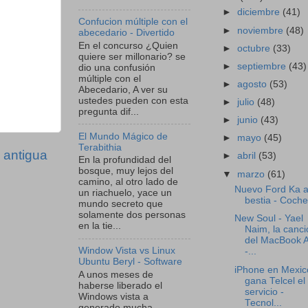
►
diciembre
(41)
Confucion múltiple con el
►
noviembre
(48)
abecedario - Divertido
En el concurso ¿Quien
►
octubre
(33)
quiere ser millonario? se
►
septiembre
(43)
dio una confusión
múltiple con el
►
agosto
(53)
Abecedario, A ver su
ustedes pueden con esta
►
julio
(48)
pregunta dif...
►
junio
(43)
El Mundo Mágico de
►
mayo
(45)
Terabithia
 antigua
►
abril
(53)
En la profundidad del
bosque, muy lejos del
▼
marzo
(61)
camino, al otro lado de
Nuevo Ford Ka a
un riachuelo, yace un
bestia - Coch
mundo secreto que
solamente dos personas
New Soul - Yael
en la tie...
Naim, la canci
del MacBook A
Window Vista vs Linux
-...
Ubuntu Beryl - Software
iPhone en Mexic
A unos meses de
gana Telcel el
haberse liberado el
servicio -
Windows vista a
Tecnol...
generado mucha