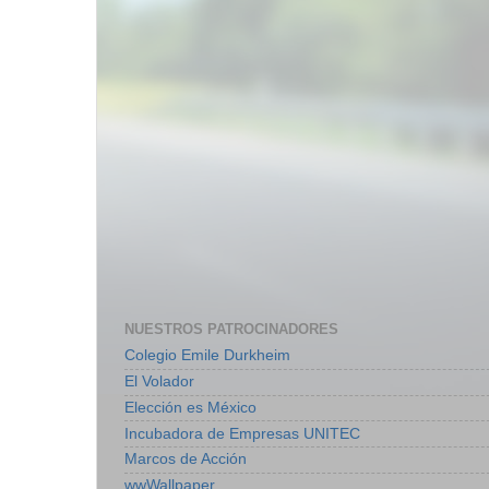
NUESTROS PATROCINADORES
Colegio Emile Durkheim
El Volador
Elección es México
Incubadora de Empresas UNITEC
Marcos de Acción
wwWallpaper