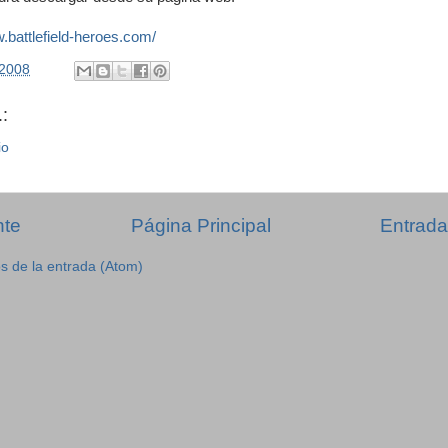
w.battlefield-heroes.com/
/2008
:
io
nte
Página Principal
Entrada
s de la entrada (Atom)