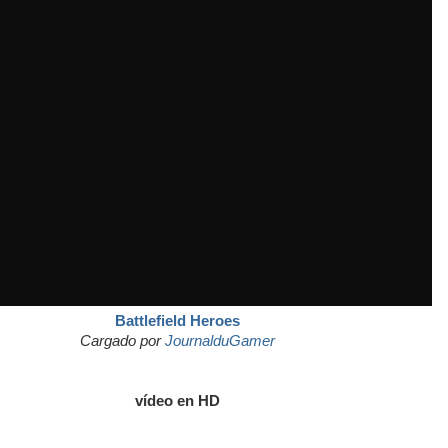
Battlefield Heroes
Cargado por
JournalduGamer
vídeo en HD