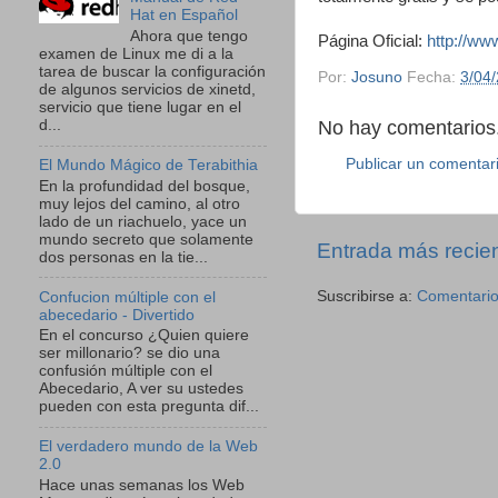
Hat en Español
Ahora que tengo
Página Oficial:
http://ww
examen de Linux me di a la
tarea de buscar la configuración
Por:
Josuno
Fecha:
3/04
de algunos servicios de xinetd,
servicio que tiene lugar en el
No hay comentarios.
d...
Publicar un comentar
El Mundo Mágico de Terabithia
En la profundidad del bosque,
muy lejos del camino, al otro
lado de un riachuelo, yace un
mundo secreto que solamente
Entrada más recie
dos personas en la tie...
Suscribirse a:
Comentario
Confucion múltiple con el
abecedario - Divertido
En el concurso ¿Quien quiere
ser millonario? se dio una
confusión múltiple con el
Abecedario, A ver su ustedes
pueden con esta pregunta dif...
El verdadero mundo de la Web
2.0
Hace unas semanas los Web