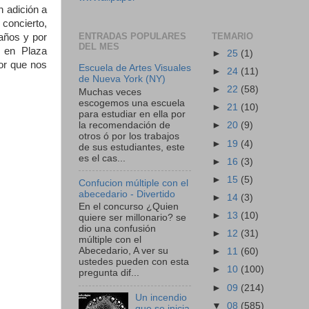
n adición a
 concierto,
ENTRADAS POPULARES
TEMARIO
 años y por
DEL MES
 en Plaza
►
25
(1)
jor que nos
Escuela de Artes Visuales
►
24
(11)
de Nueva York (NY)
►
22
(58)
Muchas veces
escogemos una escuela
►
21
(10)
para estudiar en ella por
la recomendación de
►
20
(9)
otros ó por los trabajos
►
19
(4)
de sus estudiantes, este
es el cas...
►
16
(3)
►
15
(5)
Confucion múltiple con el
abecedario - Divertido
►
14
(3)
En el concurso ¿Quien
►
13
(10)
quiere ser millonario? se
dio una confusión
►
12
(31)
múltiple con el
Abecedario, A ver su
►
11
(60)
ustedes pueden con esta
►
10
(100)
pregunta dif...
►
09
(214)
Un incendio
▼
08
(585)
que se inicia