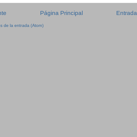
nte
Página Principal
Entrada
s de la entrada (Atom)