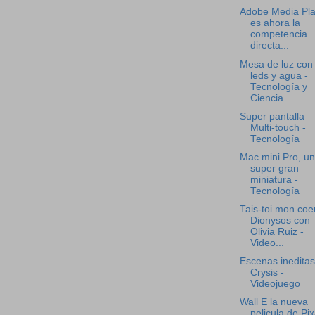
Adobe Media Pla
es ahora la
competencia
directa...
Mesa de luz con
leds y agua -
Tecnología y
Ciencia
Super pantalla
Multi-touch -
Tecnología
Mac mini Pro, u
super gran
miniatura -
Tecnología
Tais-toi mon coe
Dionysos con
Olivia Ruiz -
Video...
Escenas ineditas
Crysis -
Videojuego
Wall E la nueva
pelicula de Pix