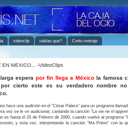
ia
videoclip
sabías que?
Corto metraje
EN MEXICO... -VideoClips
larga espera
por fin llega a México
la famosa c
 por cierto este es su verdadero nombre n
co.
años hace una audición en el "César Palace" para un programa llama
ra vez se le ve audicionar, cantando la canción "La vie ne m'appren
no es hasta el 25 de Febrero de 2000, cuando vuelve al programa "
levisión, y esta vez, interpretando la canción "Ma Priere" con la 