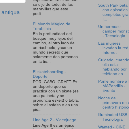
se dijo de todo, de las
South Park beta
maravillas que este
con episodios
 antigua
podí...
completos grat
I...
El Mundo Mágico de
Un hermoso
Terabithia
camper monst
En la profundidad del
- Tecnología
bosque, muy lejos del
camino, al otro lado de
Las mujeres
un riachuelo, yace un
invaden la red
mundo secreto que
Internet
solamente dos personas
Cuidado! cuand
en la tie...
ella esta
hablando por
El skateboarding -
teléfono en...
Deporte
Ponle nombre a 
POR: GABO_GRAFT Es
MAPandilla -
un deporte que se
Evento
practica con un skate (es
una patineta y se
Noche de
pronuncia eskeit) o tabla,
primavera en 
sobre el asfalto o en una
centro históric
pis...
Illuminated USB 
Tecnología
Line Age 2 - Videojuego
Line Age II es un épico
Wanted - CINE