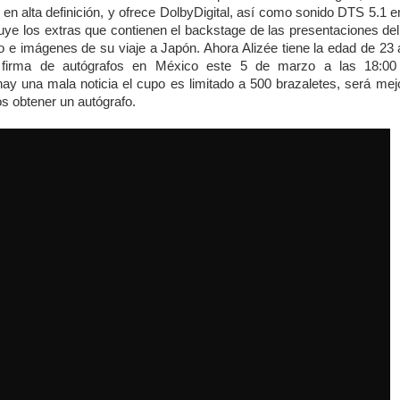
en alta definición, y ofrece DolbyDigital, así como sonido DTS 5.1 e
cluye los extras que contienen el backstage de las presentaciones del
eo e imágenes de su viaje a Japón. Ahora Alizée tiene la edad de 23
 firma de autógrafos en México este 5 de marzo a las 18:00
hay una mala noticia el cupo es limitado a 500 brazaletes, será me
 obtener un autógrafo.