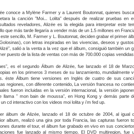
ée conoce a Mylène Farmer y a Laurent Boutonnat, quienes busc
pretara la canción "Moi... Lolita" después de realizar pruebas en 
sultados reveladores, Alizée es la elegida para interpretar este t
illo que más tarde llegaría a vender más de un 1.5 millones en Fran
este sencillo, M. Farmer y L. Boutonnat, deciden grabar el primer ál
Golosinas), con letras inspiradas en las vivencias, deseos y gustos
lizé", salió a la venta a la vez que el álbum, consiguió también un g
mer puesto de la lista de ventas con más de 700.000 copias vendidas
ues", es el segundo Álbum de Alizée, fue lanzado el 18 de Marz
opias en los primeros 3 meses de su lanzamiento, mundialmente 
s. éste Álbum tiene versiones en Inglés de cuatro de sus canc
tas regiones, con diferente contenido, La versión francesa no conti
uales fueron incluidas en la versión internacional, la versión japon
 se llama " mon bain de moussa", en Hong Kong y demás parte d
un cd interactivo con los videos moi lolita y i'm fed up.
cer álbum de Alizée, lanzado el 18 de octubre de 2004, al igual 
ior album, realizó una gira por toda Francia, las capturas fueron 
iones durante el tour, el álbum fue grabado en vivo en sus concier
aciones fue lanzado al mismo tiempo. El DVD multiregion, fue 