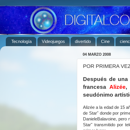
Tecnología
Videojuegos
divertido
Cine
cienc
04 MARZO 2008
POR PRIMERA VEZ 
Después de una 
francesa
Alizée
,
seudónimo artísti
Alizée a la edad de 15 
de Star" donde por prime
DanieleBalavoine, pero 
Star" transmitido por te