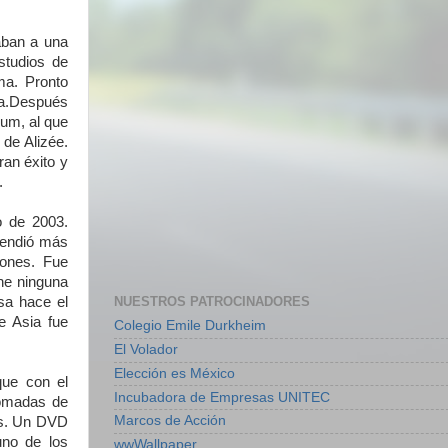
aban a una
estudios de
ema. Pronto
cia.Después
bum, al que
 de Alizée.
ran éxito y
.
o de 2003.
vendió más
iones. Fue
ene ninguna
NUESTROS PATROCINADORES
esa hace el
e Asia fue
Colegio Emile Durkheim
El Volador
Elección es México
que con el
Incubadora de Empresas UNITEC
tomadas de
Marcos de Acción
tos. Un DVD
uno de los
wwWallpaper