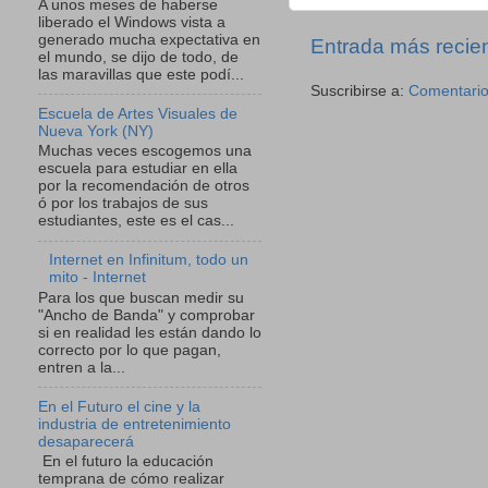
A unos meses de haberse
liberado el Windows vista a
generado mucha expectativa en
Entrada más recie
el mundo, se dijo de todo, de
las maravillas que este podí...
Suscribirse a:
Comentario
Escuela de Artes Visuales de
Nueva York (NY)
Muchas veces escogemos una
escuela para estudiar en ella
por la recomendación de otros
ó por los trabajos de sus
estudiantes, este es el cas...
Internet en Infinitum, todo un
mito - Internet
Para los que buscan medir su
"Ancho de Banda" y comprobar
si en realidad les están dando lo
correcto por lo que pagan,
entren a la...
En el Futuro el cine y la
industria de entretenimiento
desaparecerá
En el futuro la educación
temprana de cómo realizar