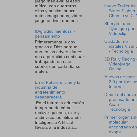
juego medieval al estilo
mítico, con guerreros,
nuevo Trailer de
elfos y bestias nunca
Street Fighter 
antes imaginadas, vídeo
Chun Li vs C. V
juego on line, que nos...
Sheryfa Luna
"Quelque part"
!!Agradecimientos¡¡ -
Videoclip
pensamiento
Cuidado! no
Primeramente le doy
instales Vista
gracias a Dios porque
- Tecnología
aun en las adversidades
nos a permitido continuar
3D Rally Racing 
trabajando en este
Videojuego
sueño, que cada día se
Online
materi...
Huevos de pasc
2.0 por ijustine
En el Futuro el cine y la
Internet
industria de
entretenimiento
Debut del nuevo
desaparecerá
procesador int
En el futuro la educación
Atom -
temprana de cómo
Tecnologia
realizar guiones, cine y
Primer organism
audiovisuales utilizando
molecular
Inteligencia Artificial
encontrado en
llevará a la industria...
exopla...