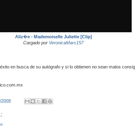
Aliz�e - Mademoiselle Juliette [Clip]
Cargado por
VeronicaMars157
xito en busca de su autógrafo y si lo obtienen no sean malos cons
xico.com.mx
4/2008
:
io