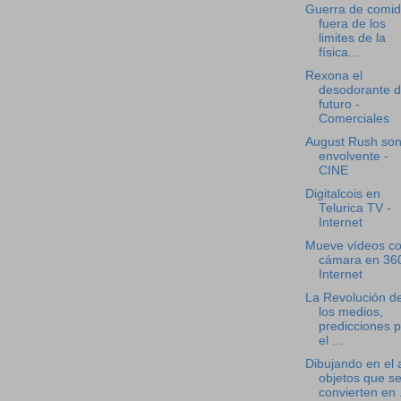
Guerra de comi
fuera de los
limites de la
física...
Rexona el
desodorante d
futuro -
Comerciales
August Rush son
envolvente -
CINE
Digitalcois en
Telurica TV -
Internet
Mueve vídeos c
cámara en 360
Internet
La Revolución d
los medios,
predicciones 
el ...
Dibujando en el 
objetos que s
convierten en .