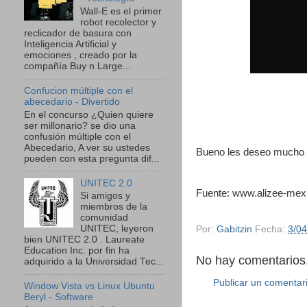
Wall-E es el primer
robot recolector y
reclicador de basura con
Inteligencia Artificial y
emociones , creado por la
compañía Buy n Large...
Confucion múltiple con el
abecedario - Divertido
En el concurso ¿Quien quiere
ser millonario? se dio una
confusión múltiple con el
Abecedario, A ver su ustedes
Bueno les deseo mucho é
pueden con esta pregunta dif...
UNITEC 2.0
Fuente: www.alizee-me
Si amigos y
miembros de la
comunidad
UNITEC, leyeron
Por:
Gabitzin
Fecha:
3/0
bien UNITEC 2.0 . Laureate
Education Inc. por fin ha
No hay comentarios.
adquirido a la Universidad Tec...
Publicar un comentar
Window Vista vs Linux Ubuntu
Beryl - Software