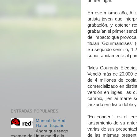
primer lugar.
En ese mismo año, Aliz
artista joven que inter
grabación, y obtener re
grabarían el primer senc
del impacto que provoca 
titulan "Gourmandises" (
Su segundo sencillo, "L'A
subió rápidamente al pri
"Mes Courants Electriq
Vendió más de 20.000 c
de 4 millones de copia
comercializado en distin
versión en inglés, las c
cambio, j'en ai marre
lanzado en disco doble y 
ENTRADAS POPULARES
"En concert", es el ter
Manual de Red
lanzamiento de su anter
Hat en Español
varias de sus presentac
Ahora que tengo
de las mismas present
examen de Linux me di a la