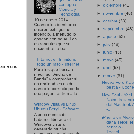
con agua -
►
diciembre
(41)
Ciencia y
►
noviembre
(48)
Tecnología
10 de enero 2014:
►
octubre
(33)
Cuando los bomberos
►
septiembre
(43)
quieren extinguir un
incendio, a menudo lo
►
agosto
(53)
apagan con agua. Los
astronautas que se
►
julio
(48)
encuentran a bor...
►
junio
(43)
Internet en Infinitum,
►
mayo
(45)
todo un mito - Internet
ígame uno.
►
abril
(53)
Para los que buscan
medir su "Ancho de
▼
marzo
(61)
Banda" y comprobar si
Nuevo Ford Ka a
en realidad les están
bestia - Coch
dando lo correcto por lo
que pagan, entren a la...
New Soul - Yael
Naim, la canci
Window Vista vs Linux
del MacBook A
Ubuntu Beryl - Software
-...
A unos meses de
iPhone en Mexic
haberse liberado el
gana Telcel el
Windows vista a
servicio -
generado mucha
Tecnol...
expectativa en el mundo,