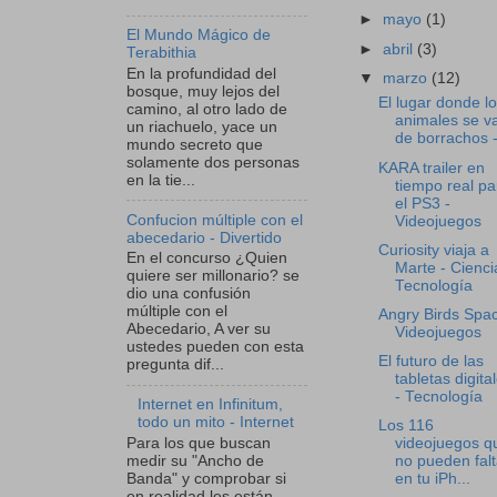
►
mayo
(1)
El Mundo Mágico de
►
abril
(3)
Terabithia
En la profundidad del
▼
marzo
(12)
bosque, muy lejos del
El lugar donde l
camino, al otro lado de
animales se v
un riachuelo, yace un
de borrachos - 
mundo secreto que
solamente dos personas
KARA trailer en
en la tie...
tiempo real pa
el PS3 -
Confucion múltiple con el
Videojuegos
abecedario - Divertido
Curiosity viaja a
En el concurso ¿Quien
Marte - Cienci
quiere ser millonario? se
Tecnología
dio una confusión
múltiple con el
Angry Birds Spac
Abecedario, A ver su
Videojuegos
ustedes pueden con esta
El futuro de las
pregunta dif...
tabletas digita
- Tecnología
Internet en Infinitum,
todo un mito - Internet
Los 116
Para los que buscan
videojuegos q
medir su "Ancho de
no pueden falt
Banda" y comprobar si
en tu iPh...
en realidad les están