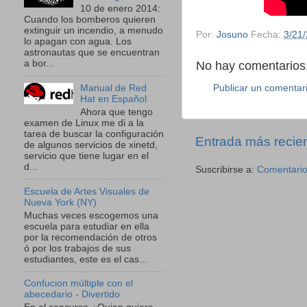
10 de enero 2014:
Cuando los bomberos quieren
extinguir un incendio, a menudo
Por:
Josuno
Fecha:
3/21
lo apagan con agua. Los
astronautas que se encuentran
a bor...
No hay comentarios.
Publicar un comentar
Manual de Red
Hat en Español
Ahora que tengo
examen de Linux me di a la
tarea de buscar la configuración
Entrada más recie
de algunos servicios de xinetd,
servicio que tiene lugar en el
d...
Suscribirse a:
Comentario
Escuela de Artes Visuales de
Nueva York (NY)
Muchas veces escogemos una
escuela para estudiar en ella
por la recomendación de otros
ó por los trabajos de sus
estudiantes, este es el cas...
Confucion múltiple con el
abecedario - Divertido