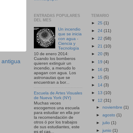
ENTRADAS POPULARES
TEMARIO
DEL MES
►
25
(1)
Un incendio
►
24
(11)
que se inicia
►
22
(58)
con agua -
Ciencia y
►
21
(10)
Tecnología
10 de enero 2014:
►
20
(9)
Cuando los bomberos
 antigua
►
19
(4)
quieren extinguir un
incendio, a menudo lo
►
16
(3)
apagan con agua. Los
►
15
(5)
astronautas que se
encuentran a bor...
►
14
(3)
►
13
(10)
Escuela de Artes Visuales
de Nueva York (NY)
▼
12
(31)
Muchas veces
►
noviembre
(1)
escogemos una escuela
para estudiar en ella por
►
agosto
(1)
la recomendación de
otros ó por los trabajos
►
julio
(1)
de sus estudiantes, este
►
junio
(1)
es el cas...