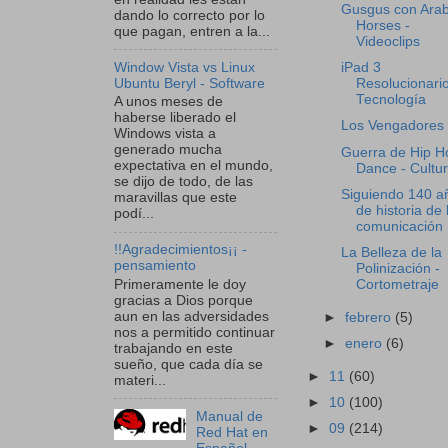
Gusgus con Arab
dando lo correcto por lo
Horses -
que pagan, entren a la...
Videoclips
Window Vista vs Linux
iPad 3
Ubuntu Beryl - Software
Resolucionario
Tecnología
A unos meses de
haberse liberado el
Los Vengadores
Windows vista a
generado mucha
Guerra de Hip H
expectativa en el mundo,
Dance - Cultu
se dijo de todo, de las
Siguiendo 140 a
maravillas que este
de historia de 
podí...
comunicación .
!!Agradecimientos¡¡ -
La Belleza de la
pensamiento
Polinización -
Cortometraje
Primeramente le doy
gracias a Dios porque
aun en las adversidades
►
febrero
(5)
nos a permitido continuar
►
enero
(6)
trabajando en este
sueño, que cada día se
►
11
(60)
materi...
►
10
(100)
Manual de
►
09
(214)
Red Hat en