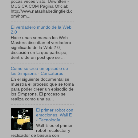
pocas veces visto. Unwritten -
MUSICA.COM Página Oficial:
http://www.natashabedingfield.c
om/hom...
El verdadero mundo de la Web
2.0
Hace unas semanas los Web
Masters discutían el verdadero
significado de la Web 2.0,
discusión en la que participe,
dentro de un post que se ...
Como se crea un episodio de
los Simpsons - Caricaturas
En el siguiente documental se
muestra el proceso que se toma
para poder crear un episodio de
los Simpsons. El proceso se
realiza como una su...
El primer robot con
emociones, Wall E
- Tecnología
Wall-E es el primer
robot recolector y
reclicador de basura con