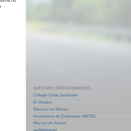
 borracho
a
NUESTROS PATROCINADORES
Colegio Emile Durkheim
El Volador
Elección es México
Incubadora de Empresas UNITEC
Marcos de Acción
wwWallpaper