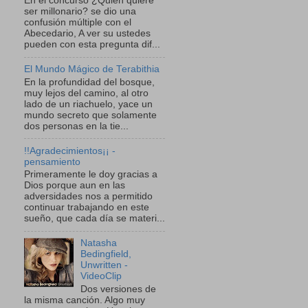
En el concurso ¿Quien quiere
ser millonario? se dio una
confusión múltiple con el
Abecedario, A ver su ustedes
pueden con esta pregunta dif...
El Mundo Mágico de Terabithia
En la profundidad del bosque,
muy lejos del camino, al otro
lado de un riachuelo, yace un
mundo secreto que solamente
dos personas en la tie...
!!Agradecimientos¡¡ -
pensamiento
Primeramente le doy gracias a
Dios porque aun en las
adversidades nos a permitido
continuar trabajando en este
sueño, que cada día se materi...
Natasha
Bedingfield,
Unwritten -
VideoClip
Dos versiones de
la misma canción. Algo muy