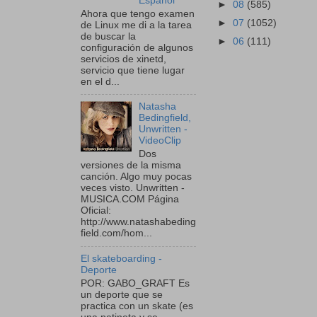
Español
►
08
(585)
Ahora que tengo examen
►
07
(1052)
de Linux me di a la tarea
de buscar la
►
06
(111)
configuración de algunos
servicios de xinetd,
servicio que tiene lugar
en el d...
Natasha
Bedingfield,
Unwritten -
VideoClip
Dos
versiones de la misma
canción. Algo muy pocas
veces visto. Unwritten -
MUSICA.COM Página
Oficial:
http://www.natashabeding
field.com/hom...
El skateboarding -
Deporte
POR: GABO_GRAFT Es
un deporte que se
practica con un skate (es