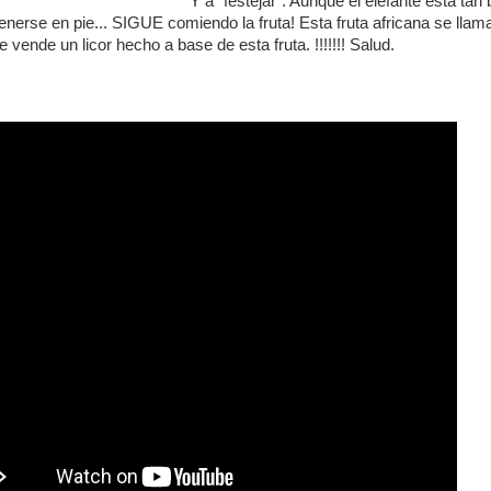
Y a "festejar". Aunque el elefante esta tan
nerse en pie... SIGUE comiendo la fruta! Esta fruta africana se llam
vende un licor hecho a base de esta fruta. !!!!!!! Salud.