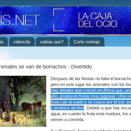
ia
videoclip
sabías que?
Corto metraje
nimales se van de borrachos - Divertido
Despues de las fiestas no falta el borrach
pero en este lugar los animales son los b
Hay árboles que crecen en África que, una
año, producen frutas muy jugosas. Una ve
fruta cae al suelo y se cuece por el sol, s
y produce alcohol
.
Debido a que hay esca
agua, en cuanto la fruta esta madura, los
vienen a comerla.