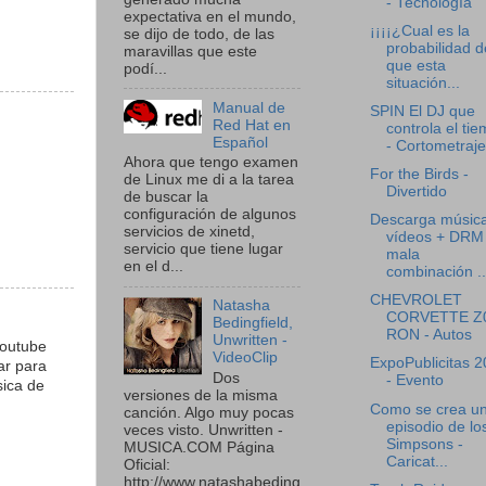
- Tecnología
expectativa en el mundo,
¡¡¡¡¿Cual es la
se dijo de todo, de las
probabilidad d
maravillas que este
que esta
podí...
situación...
Manual de
SPIN El DJ que
Red Hat en
controla el ti
Español
- Cortometraje
Ahora que tengo examen
For the Birds -
de Linux me di a la tarea
Divertido
de buscar la
configuración de algunos
Descarga música
servicios de xinetd,
vídeos + DRM 
servicio que tiene lugar
mala
en el d...
combinación ..
CHEVROLET
Natasha
CORVETTE Z
Bedingfield,
RON - Autos
Unwritten -
youtube
VideoClip
ExpoPublicitas 
ar para
Dos
- Evento
sica de
versiones de la misma
Como se crea u
canción. Algo muy pocas
episodio de lo
veces visto. Unwritten -
Simpsons -
MUSICA.COM Página
Caricat...
Oficial:
http://www.natashabeding