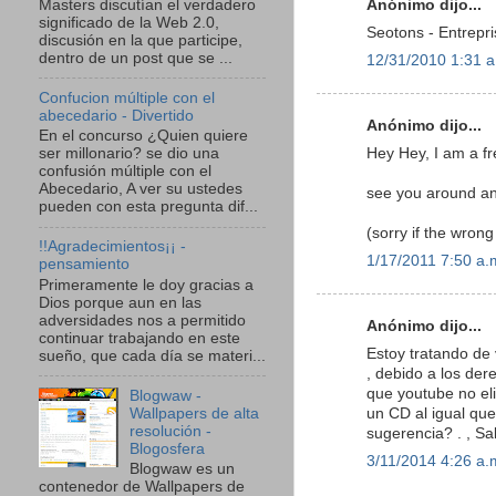
Masters discutían el verdadero
Anónimo dijo...
significado de la Web 2.0,
Seotons - Entrepri
discusión en la que participe,
dentro de un post que se ...
12/31/2010 1:31 a
Confucion múltiple con el
abecedario - Divertido
Anónimo dijo...
En el concurso ¿Quien quiere
Hey Hey, I am a f
ser millonario? se dio una
confusión múltiple con el
Abecedario, A ver su ustedes
see you around an
pueden con esta pregunta dif...
(sorry if the wrong
!!Agradecimientos¡¡ -
1/17/2011 7:50 a.
pensamiento
Primeramente le doy gracias a
Dios porque aun en las
adversidades nos a permitido
Anónimo dijo...
continuar trabajando en este
Estoy tratando de
sueño, que cada día se materi...
, debido a los der
que youtube no eli
Blogwaw -
Wallpapers de alta
un CD al igual qu
resolución -
sugerencia? . , Sal
Blogosfera
3/11/2014 4:26 a.
Blogwaw es un
contenedor de Wallpapers de