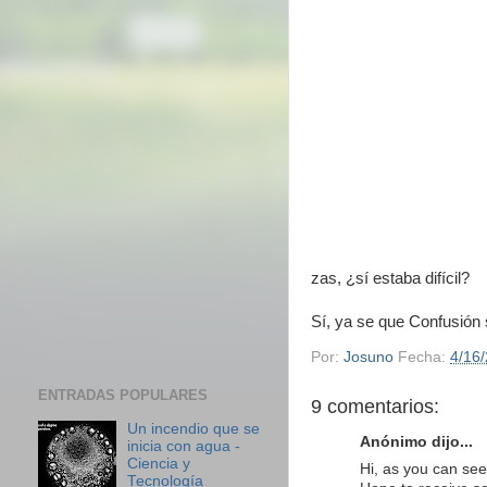
zas, ¿sí estaba difícil?
Sí, ya se que Confusión 
Por:
Josuno
Fecha:
4/16
ENTRADAS POPULARES
9 comentarios:
Un incendio que se
Anónimo dijo...
inicia con agua -
Ciencia y
Hi, as you can see 
Tecnología