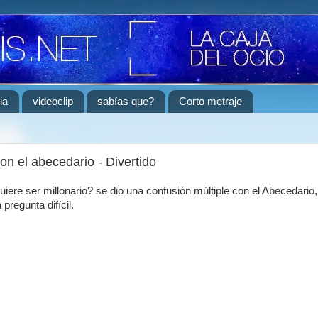
ia
videoclip
sabías que?
Corto metraje
on el abecedario - Divertido
iere ser millonario? se dio una confusión múltiple con el Abecedario,
pregunta difícil.