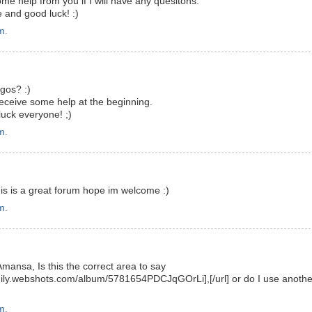
me help from you if I will have any quesitons.
 and good luck! :)
m.
gos? :)
 receive some help at the beginning.
uck everyone! ;)
m.
is is a great forum hope im welcome :)
m.
Amansa, Is this the correct area to say
amily.webshots.com/album/5781654PDCJqGOrLi],[/url] or do I use anothe
m.