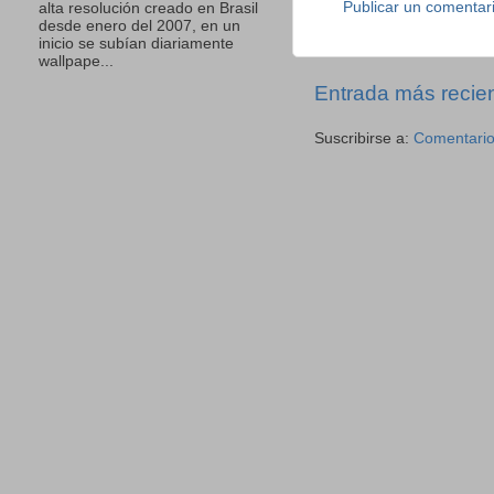
Publicar un comentar
alta resolución creado en Brasil
desde enero del 2007, en un
inicio se subían diariamente
wallpape...
Entrada más recie
Suscribirse a:
Comentario