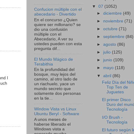
▼
07
(1052)
Confucion múltiple con el
►
diciembre
(49)
abecedario - Divertido
En el concurso ¿Quien
►
noviembre
(71)
quiere ser millonario? se
►
octubre
(71)
dio una confusión
múltiple con el
►
septiembre
(84)
Abecedario, A ver su
ustedes pueden con esta
►
agosto
(86)
pregunta dif...
►
julio
(125)
El Mundo Mágico de
►
junio
(109)
Terabithia
►
mayo
(118)
En la profundidad del
bosque, muy lejos del
▼
abril
(86)
und I
camino, al otro lado de
Feliz Día del Niñ
much
un riachuelo, yace un
Top Ten de
mundo secreto que
Juguetes
solamente dos personas
en la tie...
El primer Disco
Duro del mund
Window Vista vs Linux
Tecnología
Ubuntu Beryl - Software
I/O Brush -
A unos meses de
Tecnología
haberse liberado el
Windows vista a
El futuro según I
generado mucha