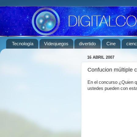
Tecnología
Videojuegos
divertido
Cine
cienc
16 ABRIL 2007
Confucion múltiple c
En el concurso ¿Quien qu
ustedes pueden con esta 