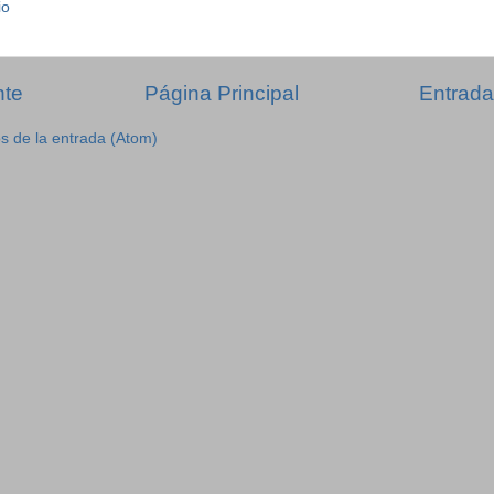
io
nte
Página Principal
Entrada
s de la entrada (Atom)