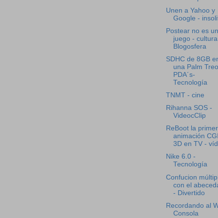
Unen a Yahoo y
Google - insoli
Postear no es u
juego - cultura
Blogosfera
SDHC de 8GB e
una Palm Treo
PDA´s-
Tecnología
TNMT - cine
Rihanna SOS -
VideocClip
ReBoot la prime
animación CG
3D en TV - ví
Nike 6.0 -
Tecnología
Confucion múltip
con el abeced
- Divertido
Recordando al Wi
Consola