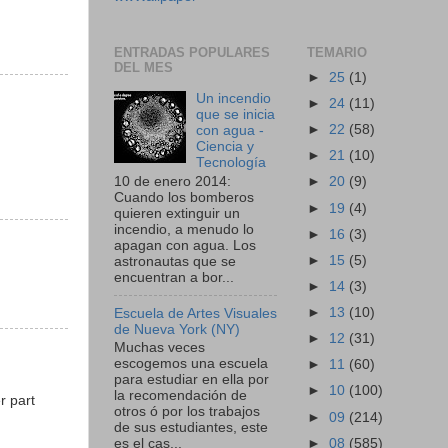
ENTRADAS POPULARES
TEMARIO
DEL MES
►
25
(1)
Un incendio
►
24
(11)
que se inicia
►
22
(58)
con agua -
Ciencia y
►
21
(10)
Tecnología
10 de enero 2014:
►
20
(9)
Cuando los bomberos
►
19
(4)
quieren extinguir un
incendio, a menudo lo
►
16
(3)
apagan con agua. Los
►
15
(5)
astronautas que se
encuentran a bor...
►
14
(3)
►
13
(10)
Escuela de Artes Visuales
de Nueva York (NY)
►
12
(31)
Muchas veces
escogemos una escuela
►
11
(60)
para estudiar en ella por
►
10
(100)
la recomendación de
r part
otros ó por los trabajos
►
09
(214)
de sus estudiantes, este
►
08
(585)
es el cas...