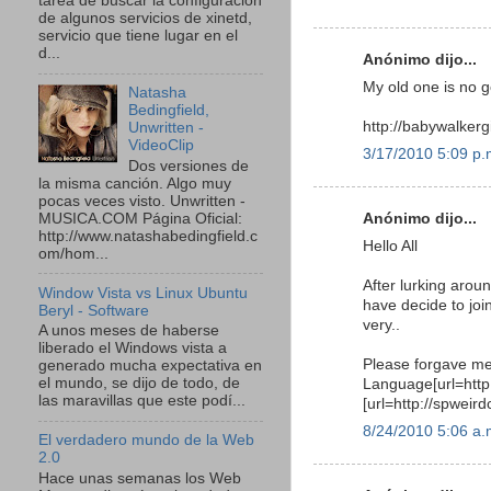
tarea de buscar la configuración
de algunos servicios de xinetd,
servicio que tiene lugar en el
d...
Anónimo dijo...
My old one is no 
Natasha
Bedingfield,
http://babywalkerg
Unwritten -
VideoClip
3/17/2010 5:09 p.
Dos versiones de
la misma canción. Algo muy
pocas veces visto. Unwritten -
MUSICA.COM Página Oficial:
Anónimo dijo...
http://www.natashabedingfield.c
Hello All
om/hom...
After lurking arou
Window Vista vs Linux Ubuntu
have decide to jo
Beryl - Software
very..
A unos meses de haberse
liberado el Windows vista a
Please forgave me 
generado mucha expectativa en
el mundo, se dijo de todo, de
Language[url=http://
las maravillas que este podí...
[url=http://spweird
8/24/2010 5:06 a.
El verdadero mundo de la Web
2.0
Hace unas semanas los Web