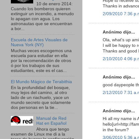
Hope to receive so
10 de enero 2014:
Thanks in advance
Cuando los bomberos quieren
2/09/2010 7:36 p.
extinguir un incendio, a menudo
lo apagan con agua. Los
astronautas que se encuentran
a bor...
Anónimo dijo...
Ola, what's up ami
Escuela de Artes Visuales de
Nueva York (NY)
I will be happy to
Muchas veces escogemos una
Thanks and good l
escuela para estudiar en ella
2/10/2010 4:06 p.
por la recomendación de otros
ó por los trabajos de sus
estudiantes, este es el cas...
Anónimo dijo...
El Mundo Mágico de Terabithia
good daypeople th
En la profundidad del bosque,
muy lejos del camino, al otro
2/12/2010 7:31 a.
lado de un riachuelo, yace un
mundo secreto que solamente
dos personas en la tie...
Anónimo dijo...
Manual de Red
Hi all my name is 
Hat en Español
hello[url=http://f
Ahora que tengo
in the forum?
examen de Linux me di a la
3/06/2010 5:36 a.