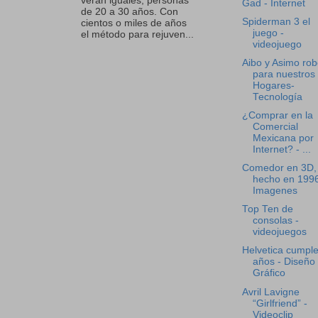
verán iguales, personas
Gad - Internet
de 20 a 30 años. Con
Spiderman 3 el
cientos o miles de años
juego -
el método para rejuven...
videojuego
Aibo y Asimo rob
para nuestros
Hogares-
Tecnología
¿Comprar en la
Comercial
Mexicana por
Internet? - ...
Comedor en 3D,
hecho en 1996
Imagenes
Top Ten de
consolas -
videojuegos
Helvetica cumpl
años - Diseño
Gráfico
Avril Lavigne
“Girlfriend” -
Videoclip