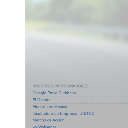
NUESTROS PATROCINADORES
Colegio Emile Durkheim
El Volador
Elección es México
Incubadora de Empresas UNITEC
Marcos de Acción
wwWallpaper