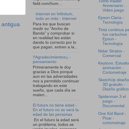
Tomb Raider
field.com/hom...
Aniversario -
Video juego
Internet en Infinitum,
Epson Claria -
todo un mito - Internet
Tecnología
 antigua
Para los que buscan
medir su "Ancho de
Tinta continua p
Banda" y comprobar si
tus cartuchos
en realidad les están
Epson -
dando lo correcto por lo
Tecnología
que pagan, entren a la...
Nidar Stratos -
Comercial
!!Agradecimientos¡¡ -
pensamiento
Keytoon, Estudio
Primeramente le doy
animación -
gracias a Dios porque
Cortometraje
aun en las adversidades
SketchUp diseño
nos a permitido continuar
3D gratuito -
trabajando en este
Diseño gráfico
sueño, que cada día se
materi...
Spiderman 3 el
juego -
El futuro no tiene edad -
Documental
En el futuro no se verá la
One Kid Band -
edad de las personas
Pixar -
En el futuro la edad será
cortometraje
un problema, todos se