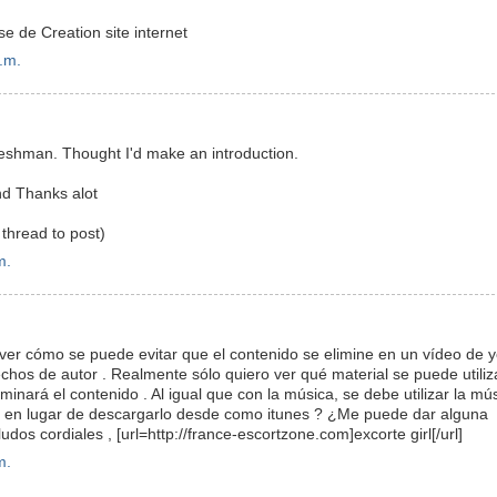
se de Creation site internet
.m.
reshman. Thought I'd make an introduction.
d Thanks alot
 thread to post)
m.
 ver cómo se puede evitar que el contenido se elimine en un vídeo de 
echos de autor . Realmente sólo quiero ver qué material se puede utiliz
minará el contenido . Al igual que con la música, se debe utilizar la mú
e en lugar de descargarlo desde como itunes ? ¿Me puede dar alguna
udos cordiales , [url=http://france-escortzone.com]excorte girl[/url]
m.