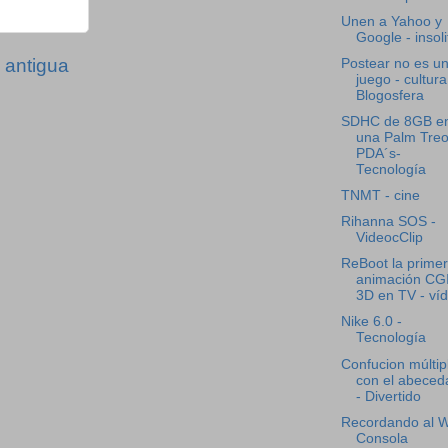
Unen a Yahoo y
Google - insoli
 antigua
Postear no es u
juego - cultura
Blogosfera
SDHC de 8GB e
una Palm Treo
PDA´s-
Tecnología
TNMT - cine
Rihanna SOS -
VideocClip
ReBoot la prime
animación CG
3D en TV - ví
Nike 6.0 -
Tecnología
Confucion múltip
con el abeced
- Divertido
Recordando al Wi
Consola