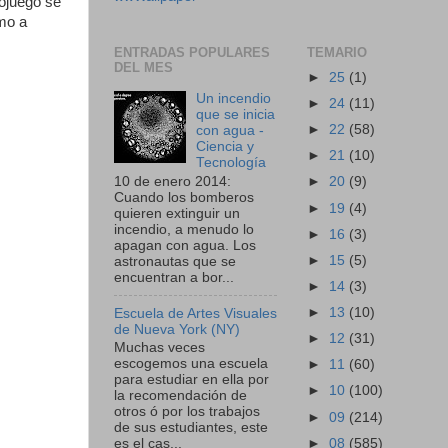
eojuego se
mo a
ENTRADAS POPULARES
TEMARIO
DEL MES
►
25
(1)
Un incendio
►
24
(11)
que se inicia
►
22
(58)
con agua -
Ciencia y
►
21
(10)
Tecnología
10 de enero 2014:
►
20
(9)
Cuando los bomberos
►
19
(4)
quieren extinguir un
incendio, a menudo lo
►
16
(3)
apagan con agua. Los
►
15
(5)
astronautas que se
encuentran a bor...
►
14
(3)
►
13
(10)
Escuela de Artes Visuales
de Nueva York (NY)
►
12
(31)
Muchas veces
escogemos una escuela
►
11
(60)
para estudiar en ella por
►
10
(100)
la recomendación de
otros ó por los trabajos
►
09
(214)
de sus estudiantes, este
►
08
(585)
es el cas...