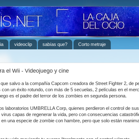
ia
videoclip
sabías que?
Corto metraje
a el Wii - Videojuego y cine
o que salvo a la compañía Capcom creadora de Street Fighter 2, de p
 con un éxito rotundo, con más de 5 secuelas, 2 películas en el mer
juego es el padre del terror de los zombies en segunda persona.
 los laboratorios UMBRELLA Corp, quienes perdieron el control de sus
 virus capas de regenerar la vida, pero con consecuencias catastrófi
 en una especie de zombie con hambre, pero que solo están reanim