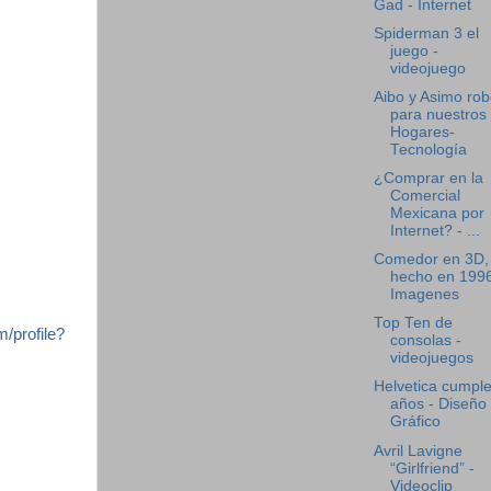
Gad - Internet
Spiderman 3 el
juego -
videojuego
Aibo y Asimo rob
para nuestros
Hogares-
Tecnología
¿Comprar en la
Comercial
Mexicana por
Internet? - ...
Comedor en 3D,
hecho en 1996
Imagenes
Top Ten de
/profile?
consolas -
videojuegos
Helvetica cumpl
años - Diseño
Gráfico
Avril Lavigne
“Girlfriend” -
Videoclip