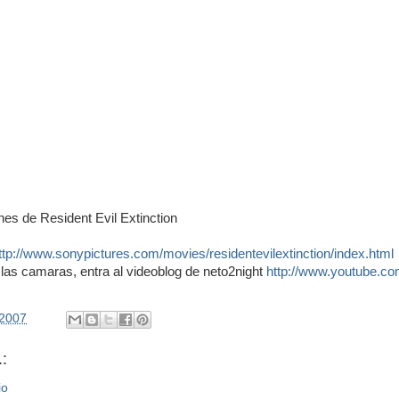
nes de Resident Evil Extinction
ttp://www.sonypictures.com/movies/residentevilextinction/index.html
las camaras, entra al videoblog de neto2night
http://www.youtube.com
/2007
:
io