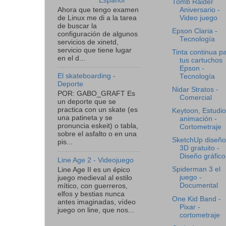
Español
Tomb Raider
Ahora que tengo examen
Aniversario -
de Linux me di a la tarea
Video juego
de buscar la
Epson Claria -
configuración de algunos
Tecnología
servicios de xinetd,
servicio que tiene lugar
Tinta continua p
en el d...
tus cartuchos
Epson -
El skateboarding -
Tecnología
Deporte
Nidar Stratos -
POR: GABO_GRAFT Es
Comercial
un deporte que se
practica con un skate (es
Keytoon, Estudio
una patineta y se
animación -
pronuncia eskeit) o tabla,
Cortometraje
sobre el asfalto o en una
SketchUp diseño
pis...
3D gratuito -
Diseño gráfico
Line Age 2 - Videojuego
Spiderman 3 el
Line Age II es un épico
juego -
juego medieval al estilo
Documental
mítico, con guerreros,
elfos y bestias nunca
One Kid Band -
antes imaginadas, vídeo
Pixar -
juego on line, que nos...
cortometraje