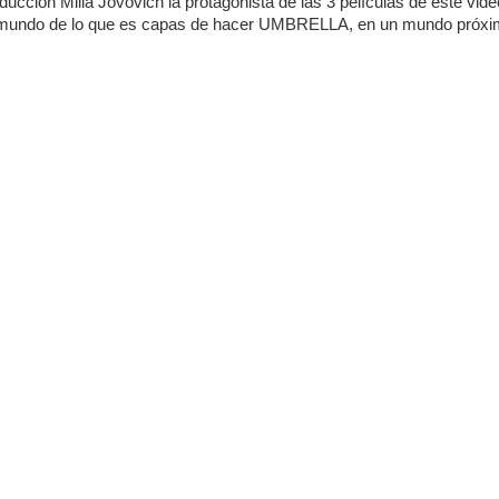
ucción Milla Jovovich la protagonista de las 3 películas de este vid
l mundo de lo que es capas de hacer UMBRELLA, en un mundo próxi