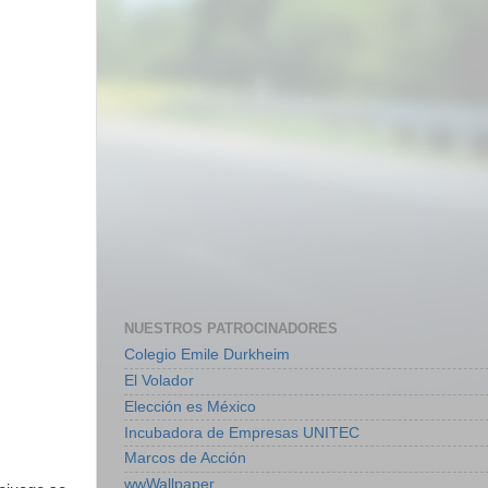
NUESTROS PATROCINADORES
Colegio Emile Durkheim
El Volador
Elección es México
Incubadora de Empresas UNITEC
Marcos de Acción
wwWallpaper