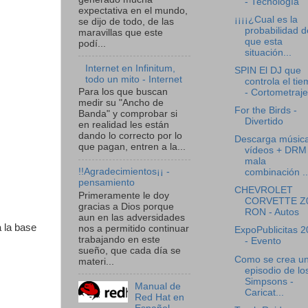
- Tecnología
expectativa en el mundo,
¡¡¡¡¿Cual es la
se dijo de todo, de las
probabilidad d
maravillas que este
que esta
podí...
situación...
Internet en Infinitum,
SPIN El DJ que
todo un mito - Internet
controla el ti
Para los que buscan
- Cortometraje
medir su "Ancho de
For the Birds -
Banda" y comprobar si
Divertido
en realidad les están
dando lo correcto por lo
Descarga música
que pagan, entren a la...
vídeos + DRM 
mala
!!Agradecimientos¡¡ -
combinación ..
pensamiento
CHEVROLET
Primeramente le doy
CORVETTE Z
gracias a Dios porque
RON - Autos
aun en las adversidades
 la base
nos a permitido continuar
ExpoPublicitas 
trabajando en este
- Evento
sueño, que cada día se
Como se crea u
materi...
episodio de lo
Simpsons -
Manual de
Caricat...
Red Hat en