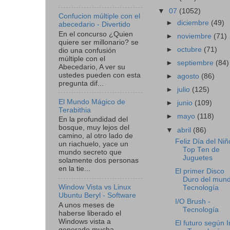
▼
07
(1052)
Confucion múltiple con el
►
diciembre
(49)
abecedario - Divertido
En el concurso ¿Quien
►
noviembre
(71)
quiere ser millonario? se
►
octubre
(71)
dio una confusión
múltiple con el
►
septiembre
(84)
Abecedario, A ver su
ustedes pueden con esta
►
agosto
(86)
pregunta dif...
►
julio
(125)
El Mundo Mágico de
►
junio
(109)
Terabithia
►
mayo
(118)
En la profundidad del
bosque, muy lejos del
▼
abril
(86)
camino, al otro lado de
Feliz Día del Niñ
un riachuelo, yace un
Top Ten de
mundo secreto que
Juguetes
solamente dos personas
en la tie...
El primer Disco
Duro del mund
Window Vista vs Linux
Tecnología
Ubuntu Beryl - Software
I/O Brush -
A unos meses de
Tecnología
haberse liberado el
Windows vista a
El futuro según I
generado mucha