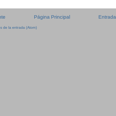
nte
Página Principal
Entrada
s de la entrada (Atom)