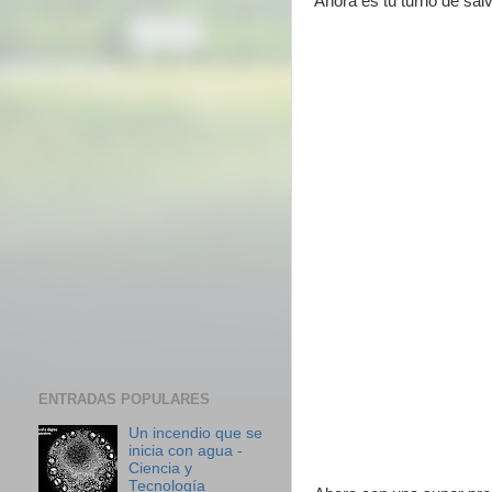
Ahora es tu turno de salv
ENTRADAS POPULARES
Un incendio que se
inicia con agua -
Ciencia y
Tecnología