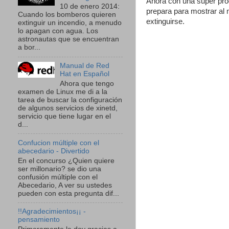
Ahora con una super prod
10 de enero 2014:
prepara para mostrar a
Cuando los bomberos quieren
extinguirse.
extinguir un incendio, a menudo
lo apagan con agua. Los
astronautas que se encuentran
a bor...
Manual de Red
Hat en Español
Ahora que tengo
examen de Linux me di a la
tarea de buscar la configuración
de algunos servicios de xinetd,
servicio que tiene lugar en el
d...
Confucion múltiple con el
abecedario - Divertido
En el concurso ¿Quien quiere
ser millonario? se dio una
confusión múltiple con el
Abecedario, A ver su ustedes
pueden con esta pregunta dif...
!!Agradecimientos¡¡ -
pensamiento