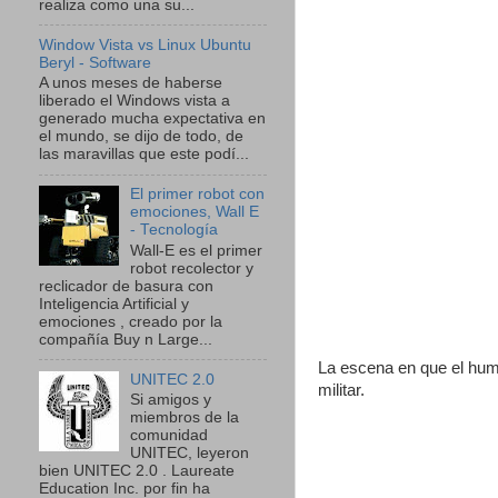
realiza como una su...
Window Vista vs Linux Ubuntu
Beryl - Software
A unos meses de haberse
liberado el Windows vista a
generado mucha expectativa en
el mundo, se dijo de todo, de
las maravillas que este podí...
El primer robot con
emociones, Wall E
- Tecnología
Wall-E es el primer
robot recolector y
reclicador de basura con
Inteligencia Artificial y
emociones , creado por la
compañía Buy n Large...
La escena en que el humm
UNITEC 2.0
militar.
Si amigos y
miembros de la
comunidad
UNITEC, leyeron
bien UNITEC 2.0 . Laureate
Education Inc. por fin ha