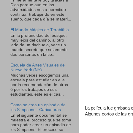
Primeramente le doy gracias a
Dios porque aun en las
adversidades nos a permitido
continuar trabajando en este
sueño, que cada día se materi...
El Mundo Mágico de Terabithia
En la profundidad del bosque,
muy lejos del camino, al otro
lado de un riachuelo, yace un
mundo secreto que solamente
dos personas en la tie...
Escuela de Artes Visuales de
Nueva York (NY)
Muchas veces escogemos una
escuela para estudiar en ella
por la recomendación de otros
ó por los trabajos de sus
estudiantes, este es el cas...
Como se crea un episodio de
La película fue grabada
los Simpsons - Caricaturas
Algunos cortos de las gr
En el siguiente documental se
muestra el proceso que se toma
para poder crear un episodio de
los Simpsons. El proceso se