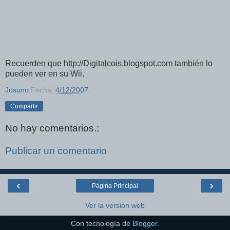
Recuerden que http://Digitalcois.blogspot.com también lo
pueden ver en su Wii.
Josuno
Fecha:
4/12/2007
Compartir
No hay comentarios.:
Publicar un comentario
‹
›
Página Principal
Ver la versión web
Con tecnología de
Blogger
.