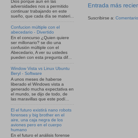
Dios porque aun en las
Entrada más recie
adversidades nos a permitido
continuar trabajando en este
sueño, que cada día se materi...
Suscribirse a:
Comentario
Confucion múltiple con el
abecedario - Divertido
En el concurso ¿Quien quiere
ser millonario? se dio una
confusión múltiple con el
Abecedario, A ver su ustedes
pueden con esta pregunta dif...
Window Vista vs Linux Ubuntu
Beryl - Software
A unos meses de haberse
liberado el Windows vista a
generado mucha expectativa en
el mundo, se dijo de todo, de
las maravillas que este podí...
El el futuro existirá nano robots
forenses y big brother en el
aire, una caja negra de los
aviones pero en el cuerpo
humano
En el futuro el análisis forense