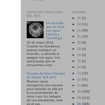
ENTRADAS POPULARES
TEMARIO
DEL MES
►
25
(1)
Un incendio
►
24
(11)
que se inicia
►
22
(58)
con agua -
Ciencia y
►
21
(10)
Tecnología
10 de enero 2014:
►
20
(9)
Cuando los bomberos
►
19
(4)
quieren extinguir un
incendio, a menudo lo
►
16
(3)
apagan con agua. Los
►
15
(5)
astronautas que se
encuentran a bor...
►
14
(3)
►
13
(10)
Escuela de Artes Visuales
de Nueva York (NY)
►
12
(31)
Muchas veces
escogemos una escuela
►
11
(60)
para estudiar en ella por
►
10
(100)
la recomendación de
otros ó por los trabajos
►
09
(214)
de sus estudiantes, este
►
08
(585)
es el cas...