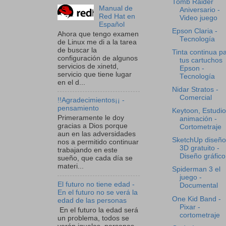
Tomb Raider
Manual de
Aniversario -
Red Hat en
Video juego
Español
Epson Claria -
Ahora que tengo examen
Tecnología
de Linux me di a la tarea
de buscar la
Tinta continua p
configuración de algunos
tus cartuchos
servicios de xinetd,
Epson -
servicio que tiene lugar
Tecnología
en el d...
Nidar Stratos -
Comercial
!!Agradecimientos¡¡ -
pensamiento
Keytoon, Estudio
Primeramente le doy
animación -
gracias a Dios porque
Cortometraje
aun en las adversidades
SketchUp diseño
nos a permitido continuar
3D gratuito -
trabajando en este
Diseño gráfico
sueño, que cada día se
materi...
Spiderman 3 el
juego -
El futuro no tiene edad -
Documental
En el futuro no se verá la
One Kid Band -
edad de las personas
Pixar -
En el futuro la edad será
cortometraje
un problema, todos se