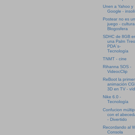
Unen a Yahoo y
Google - insoli
Postear no es u
juego - cultura
Blogosfera
SDHC de 8GB e
una Palm Treo
PDA´s-
Tecnología
TNMT - cine
Rihanna SOS -
VideocClip
ReBoot la prime
animación CG
3D en TV - ví
Nike 6.0 -
Tecnología
Confucion múltip
con el abeced
- Divertido
Recordando al Wi
Consola