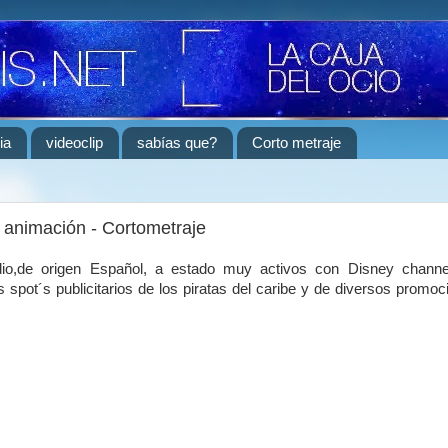
ia
videoclip
sabías que?
Corto metraje
 animación - Cortometraje
dio,de origen Español, a estado muy activos con Disney channe
 spot´s publicitarios de los piratas del caribe y de diversos promoc