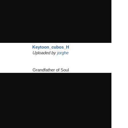
Keytoon_cubos_H
Uploaded by
jorghe
Grandfather of Soul