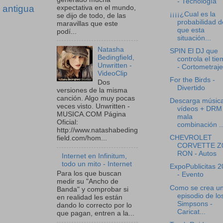
- Tecnología
 antigua
expectativa en el mundo,
¡¡¡¡¿Cual es la
se dijo de todo, de las
probabilidad d
maravillas que este
que esta
podí...
situación...
Natasha
SPIN El DJ que
Bedingfield,
controla el ti
Unwritten -
- Cortometraje
VideoClip
For the Birds -
Dos
Divertido
versiones de la misma
canción. Algo muy pocas
Descarga música
veces visto. Unwritten -
vídeos + DRM 
MUSICA.COM Página
mala
Oficial:
combinación ..
http://www.natashabeding
CHEVROLET
field.com/hom...
CORVETTE Z
RON - Autos
Internet en Infinitum,
todo un mito - Internet
ExpoPublicitas 
Para los que buscan
- Evento
medir su "Ancho de
Como se crea u
Banda" y comprobar si
episodio de lo
en realidad les están
Simpsons -
dando lo correcto por lo
Caricat...
que pagan, entren a la...