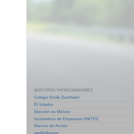
NUESTROS PATROCINADORES
Colegio Emile Durkheim
El Volador
Elección es México
Incubadora de Empresas UNITEC
Marcos de Acción
wwWallpaper