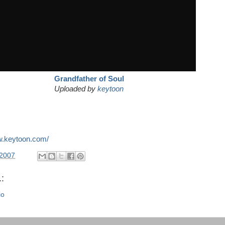
Grandfather of Soul
Uploaded by
keytoon
w.keytoon.com/
/2007
:
io