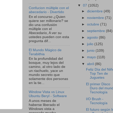
▼
07
(1052)
Confucion múltiple con el
►
diciembre
(49)
abecedario - Divertido
En el concurso ¿Quien
►
noviembre
(71)
quiere ser millonario? se
►
octubre
(71)
dio una confusión
múltiple con el
►
septiembre
(84)
Abecedario, A ver su
ustedes pueden con esta
►
agosto
(86)
pregunta dif...
►
julio
(125)
El Mundo Mágico de
►
junio
(109)
Terabithia
►
mayo
(118)
En la profundidad del
bosque, muy lejos del
▼
abril
(86)
camino, al otro lado de
Feliz Día del Niñ
un riachuelo, yace un
Top Ten de
mundo secreto que
Juguetes
solamente dos personas
en la tie...
El primer Disco
Duro del mund
Window Vista vs Linux
Tecnología
Ubuntu Beryl - Software
I/O Brush -
A unos meses de
Tecnología
haberse liberado el
Windows vista a
El futuro según I
generado mucha