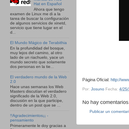
Hat en Español
Ahora que tengo
examen de Linux me di a la
tarea de buscar la configuración
de algunos servicios de xinetd,
servicio que tiene lugar en el
d...
El Mundo Mágico de Terabithia
En la profundidad del bosque,
muy lejos del camino, al otro
lado de un riachuelo, yace un
mundo secreto que solamente
dos personas en la tie...
El verdadero mundo de la Web
Página Oficial:
http://ww
2.0
Hace unas semanas los Web
Por:
Josuno
Fecha:
4/25
Masters discutían el verdadero
significado de la Web 2.0,
discusión en la que participe,
No hay comentarios.
dentro de un post que se ...
Publicar un comentar
!!Agradecimientos¡¡ -
pensamiento
Primeramente le doy gracias a