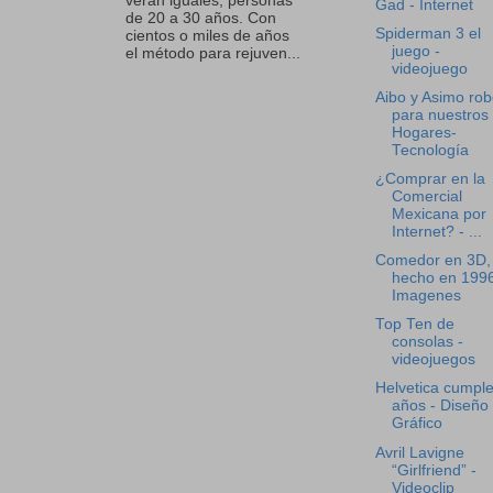
verán iguales, personas
Gad - Internet
de 20 a 30 años. Con
Spiderman 3 el
cientos o miles de años
juego -
el método para rejuven...
videojuego
Aibo y Asimo rob
para nuestros
Hogares-
Tecnología
¿Comprar en la
Comercial
Mexicana por
Internet? - ...
Comedor en 3D,
hecho en 1996
Imagenes
Top Ten de
consolas -
videojuegos
Helvetica cumpl
años - Diseño
Gráfico
Avril Lavigne
“Girlfriend” -
Videoclip