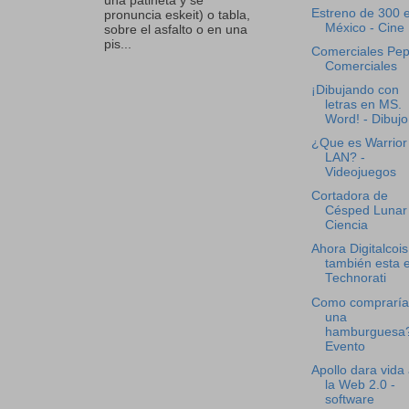
una patineta y se
Estreno de 300 
pronuncia eskeit) o tabla,
México - Cine
sobre el asfalto o en una
pis...
Comerciales Peps
Comerciales
¡Dibujando con
letras en MS.
Word! - Dibujo
¿Que es Warrior
LAN? -
Videojuegos
Cortadora de
Césped Lunar 
Ciencia
Ahora Digitalcois
también esta 
Technorati
Como compraría
una
hamburguesa?
Evento
Apollo dara vida
la Web 2.0 -
software