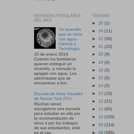
ENTRADAS POPULARES
TEMARIO
DEL MES
►
25
(1)
Un incendio
►
24
(11)
que se inicia
►
22
(58)
con agua -
Ciencia y
►
21
(10)
Tecnología
10 de enero 2014:
►
20
(9)
Cuando los bomberos
►
19
(4)
quieren extinguir un
incendio, a menudo lo
►
16
(3)
apagan con agua. Los
►
15
(5)
astronautas que se
encuentran a bor...
►
14
(3)
►
13
(10)
Escuela de Artes Visuales
de Nueva York (NY)
►
12
(31)
Muchas veces
escogemos una escuela
►
11
(60)
para estudiar en ella por
►
10
(100)
la recomendación de
otros ó por los trabajos
►
09
(214)
de sus estudiantes, este
►
08
(585)
es el cas...