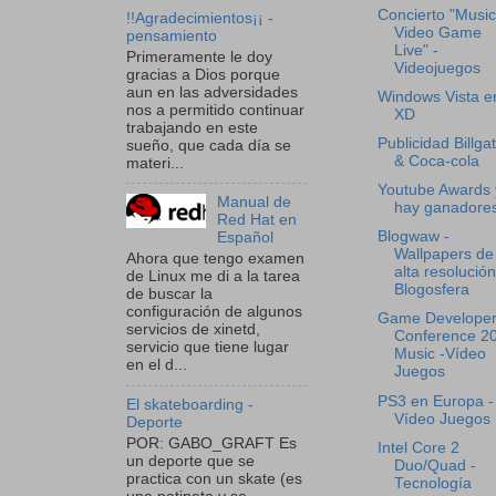
Concierto "Music
!!Agradecimientos¡¡ -
Video Game
pensamiento
Live" -
Primeramente le doy
Videojuegos
gracias a Dios porque
aun en las adversidades
Windows Vista er
nos a permitido continuar
XD
trabajando en este
Publicidad Billga
sueño, que cada día se
& Coca-cola
materi...
Youtube Awards 
Manual de
hay ganadore
Red Hat en
Blogwaw -
Español
Wallpapers de
Ahora que tengo examen
alta resolución
de Linux me di a la tarea
Blogosfera
de buscar la
configuración de algunos
Game Develope
servicios de xinetd,
Conference 2
servicio que tiene lugar
Music -Vídeo
en el d...
Juegos
PS3 en Europa -
El skateboarding -
Vídeo Juegos
Deporte
POR: GABO_GRAFT Es
Intel Core 2
un deporte que se
Duo/Quad -
practica con un skate (es
Tecnología