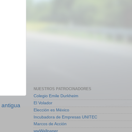
NUESTROS PATROCINADORES
Colegio Emile Durkheim
El Volador
 antigua
Elección es México
Incubadora de Empresas UNITEC
Marcos de Acción
wwWallpaper