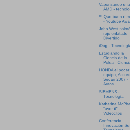
Vaporizando una
AMD - tecnolo
!!!!Que buen ritm
- Youtube Awa
John West salm
rojo enlatado -
Divertido
iDog - Tecnologí
Estudiando la
Ciencia de la
Pelea - Cienci
HONDA el poder
equipo, Accor
Sedán 2007 -
Autos
SIEMENS -
Tecnología
Katharine McPh
"over it" -
Videoclips
Conferencia
Innovación Su