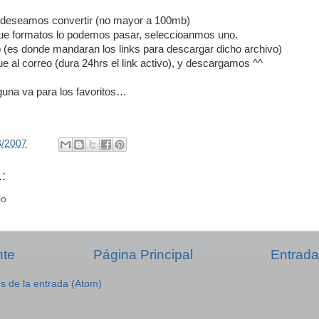
e deseamos convertir (no mayor a 100mb)
 que formatos lo podemos pasar, seleccioanmos uno.
 (es donde mandaran los links para descargar dicho archivo)
e al correo (dura 24hrs el link activo), y descargamos ^^
lguna va para los favoritos…
3/2007
:
io
nte
Página Principal
Entrada
s de la entrada (Atom)