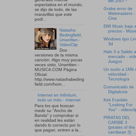
del 2007?
expectativa en el mundo,
Grabe error de
se dijo de todo, de las
Webmasters -
maravillas que este
Cine
podí...
EMI Music baja 
Natasha
precios - Músi
Bedingfield,
Windows tipo Li
Unwritten -
3d
VideoClip
Dos
Halo 3 a Salido a
versiones de la misma
mercado - víd
canción. Algo muy pocas
Juegos
veces visto. Unwritten -
Un susto a 1Mb 
MUSICA.COM Página
velocidad -
Oficial:
Tecnología
http://www.natashabeding
field.com/hom...
Comunicado de
Digitalcois
Internet en Infinitum,
Kirk Franklin
todo un mito - Internet
"Looking For
Para los que buscan
You" - videocli
medir su "Ancho de
Banda" y comprobar si
PIRATAS DEL
en realidad les están
CARIBE 3
dando lo correcto por lo
(pirates of the
que pagan, entren a la...
carribean 3) ..