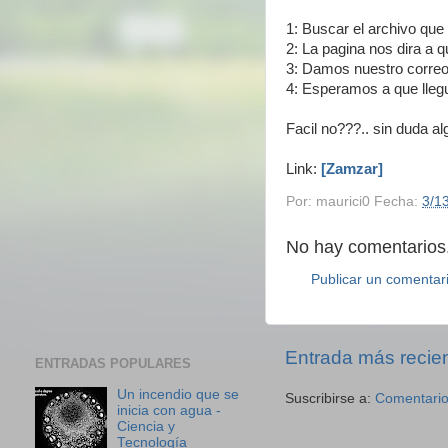
1: Buscar el archivo qu
2: La pagina nos dira a
3: Damos nuestro correo
4: Esperamos a que llegu
Facil no???.. sin duda a
Link:
[Zamzar]
Por:
maurici0
Fecha:
3/1
No hay comentarios.
Publicar un comentar
Entrada más recie
ENTRADAS POPULARES
Un incendio que se
Suscribirse a:
Comentario
inicia con agua -
Ciencia y
Tecnología