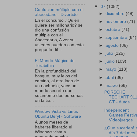
▼
07
(1052)
Confucion múltiple con el
►
diciembre
(49)
abecedario - Divertido
En el concurso ¿Quien
►
noviembre
(71)
quiere ser millonario? se
►
octubre
(71)
dio una confusión
múltiple con el
►
septiembre
(84)
Abecedario, A ver su
ustedes pueden con esta
►
agosto
(86)
pregunta dif...
►
julio
(125)
El Mundo Mágico de
►
junio
(109)
Terabithia
►
mayo
(118)
En la profundidad del
bosque, muy lejos del
►
abril
(86)
camino, al otro lado de
▼
marzo
(68)
un riachuelo, yace un
mundo secreto que
PORSCHE
solamente dos personas
TECHART 91
en la tie...
GT - Autos
Independent
Window Vista vs Linux
Games Festiva
Ubuntu Beryl - Software
Videojuegos
A unos meses de
haberse liberado el
¿Que sucederá e
Windows vista a
día 7 del mes 
generado mucha