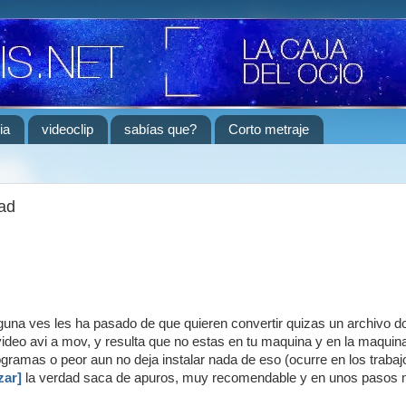
ia
videoclip
sabías que?
Corto metraje
dad
guna ves les ha pasado de que quieren convertir quizas un archivo d
 video avi a mov, y resulta que no estas en tu maquina y en la maquin
ogramas o peor aun no deja instalar nada de eso (ocurre en los trabaj
zar]
la verdad saca de apuros, muy recomendable y en unos pasos