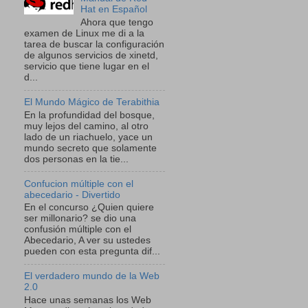
Hat en Español
Ahora que tengo
examen de Linux me di a la
tarea de buscar la configuración
de algunos servicios de xinetd,
servicio que tiene lugar en el
d...
El Mundo Mágico de Terabithia
En la profundidad del bosque,
muy lejos del camino, al otro
lado de un riachuelo, yace un
mundo secreto que solamente
dos personas en la tie...
Confucion múltiple con el
abecedario - Divertido
En el concurso ¿Quien quiere
ser millonario? se dio una
confusión múltiple con el
Abecedario, A ver su ustedes
pueden con esta pregunta dif...
El verdadero mundo de la Web
2.0
Hace unas semanas los Web