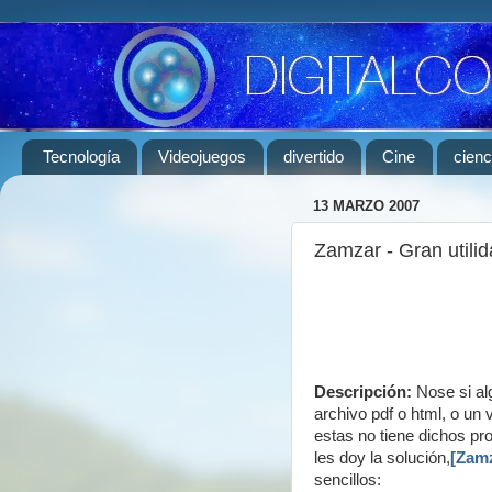
Tecnología
Videojuegos
divertido
Cine
cienc
13 MARZO 2007
Zamzar - Gran utili
Descripción:
Nose si al
archivo pdf o html, o un
estas no tiene dichos pr
les doy la solución,
[Zam
sencillos: