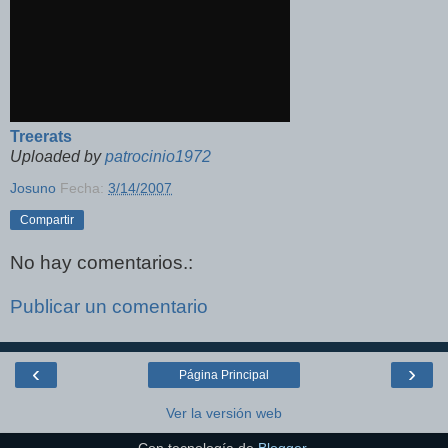
Treerats
Uploaded by
patrocinio1972
Josuno
Fecha:
3/14/2007
Compartir
No hay comentarios.:
Publicar un comentario
‹
›
Página Principal
Ver la versión web