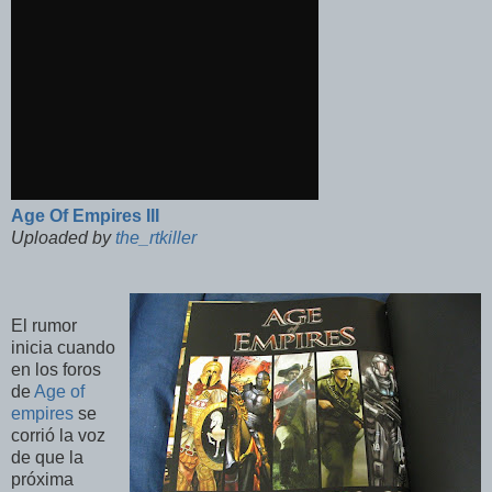
Age Of Empires III
Uploaded by
the_rtkiller
El rumor
inicia cuando
en los foros
de
Age of
empires
se
corrió la voz
de que la
próxima