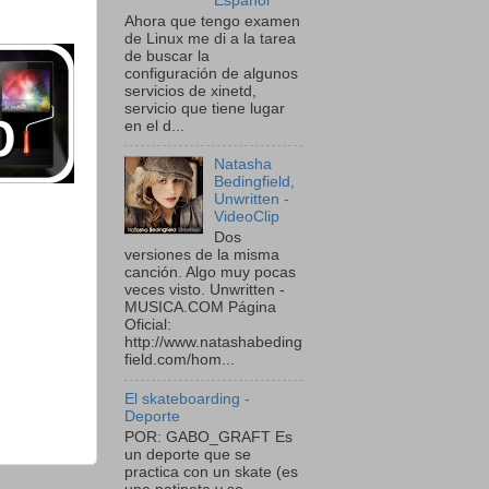
Español
Ahora que tengo examen
de Linux me di a la tarea
de buscar la
configuración de algunos
servicios de xinetd,
servicio que tiene lugar
en el d...
Natasha
Bedingfield,
Unwritten -
VideoClip
Dos
versiones de la misma
canción. Algo muy pocas
veces visto. Unwritten -
MUSICA.COM Página
Oficial:
http://www.natashabeding
field.com/hom...
El skateboarding -
Deporte
POR: GABO_GRAFT Es
un deporte que se
practica con un skate (es