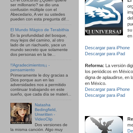
El
En el concurso ¿Quien quiere
ser millonario? se dio una
org
confusión múltiple con el
im
Abecedario, A ver su ustedes
del
pueden con esta pregunta dif...
pu
El Mundo Mágico de Terabithia
su
En la profundidad del bosque,
en
muy lejos del camino, al otro
lado de un riachuelo, yace un
Descargar para iPhone
mundo secreto que solamente
Descargar para iPad
dos personas en la tie...
!!Agradecimientos¡¡ -
Reforma:
La versión dig
pensamiento
los periódicos en México,
Primeramente le doy gracias a
digna de aplaudirse, en 
Dios porque aun en las
en México.
adversidades nos a permitido
Descargar para iPhone
continuar trabajando en este
sueño, que cada día se materi...
Descargar para iPad
Natasha
Bedingfield,
Unwritten -
Re
VideoClip
Dos versiones de
med
la misma canción. Algo muy
De