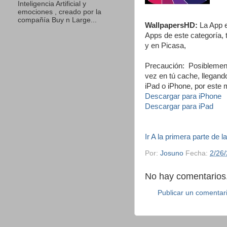
Inteligencia Artificial y
emociones , creado por la
compañía Buy n Large...
WallpapersHD:
La App e
Apps de este categoría,
y en Picasa,
Precaución: Posiblemente
vez en tú cache, llegand
iPad o iPhone, por este 
Descargar para iPhone
Descargar para iPad
Ir A la primera parte de 
Por:
Josuno
Fecha:
2/26
No hay comentarios.
Publicar un comentar