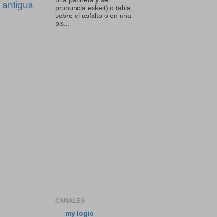
una patineta y se
 antigua
pronuncia eskeit) o tabla,
sobre el asfalto o en una
pis...
CANALES
my logic