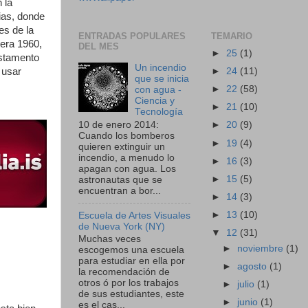
 la
ias, donde
es de la
ENTRADAS POPULARES
TEMARIO
era 1960,
DEL MES
►
25
(1)
estamento
Un incendio
 usar
►
24
(11)
que se inicia
►
22
(58)
con agua -
Ciencia y
►
21
(10)
Tecnología
10 de enero 2014:
►
20
(9)
Cuando los bomberos
►
19
(4)
quieren extinguir un
incendio, a menudo lo
►
16
(3)
apagan con agua. Los
►
15
(5)
astronautas que se
encuentran a bor...
►
14
(3)
►
13
(10)
Escuela de Artes Visuales
de Nueva York (NY)
▼
12
(31)
Muchas veces
►
noviembre
(1)
escogemos una escuela
para estudiar en ella por
►
agosto
(1)
la recomendación de
otros ó por los trabajos
►
julio
(1)
de sus estudiantes, este
►
junio
(1)
es el cas...