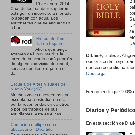
Bi
10 de enero 2014:
pa
Cuando los bomberos quieren
po
extinguir un incendio, a menudo
lo apagan con agua. Los
Sa
astronautas que se encuentran
Di
a bor...
se
Mo
Manual de Red
De
Hat en Español
Ahora que tengo
examen de Linux me di a la
Biblia +
, Biblia.is: Al i
tarea de buscar la configuración
opción con la mayor can
de algunos servicios de xinetd,
sección de audio narrado
servicio que tiene lugar en el
d...
Descargar
Escuela de Artes Visuales de
Nueva York (NY)
Recomiendo que 100% qu
Muchas veces escogemos una
escuela para estudiar en ella
por la recomendación de otros
ó por los trabajos de sus
Diarios y Periódic
estudiantes, este es el cas...
En esta sección de Diar
Confucion múltiple con el
abecedario - Divertido