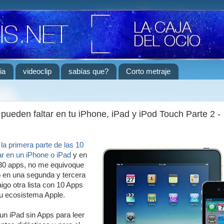
ia
videoclip
sabías que?
Corto metraje
pueden faltar en tu iPhone, iPad y iPod Touch Parte 2 -
í
la primera parte de las 10
ar en un iPhone o iPad
y en
30 apps, no me equivoque
 en una segunda y tercera
aigo otra lista con 10 Apps
tu ecosistema Apple.
un iPad sin Apps para leer