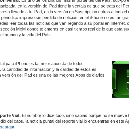
 Universal:
Es uno de los Diarios más importantes del País, su App e
anizada, en la versión de iPad tiene la ventaja de que se trata del Pe
preso llevado a tu iPad, en la versión en Suscripcion entras a todo el
 periódico impreso sin perdida de noticias, en el iPhone no es tan grá
edes leer todas las noticias que van llegando a su portal en Internet,
 sección MxM donde te enteras en casi tiempo real de lo que esta s
 el mundo y la vida del País.
ital para iPhone es la mejor apuesta de todos
 la cantidad de información y la calidad de estos es
la versión del iPad es una de las mejores Apps de diarios
porte Vial:
El nombre lo dice todo, sino sabias porque no se mueve 
io del caos, la noticia puntal del reporte vial lo encuentras en este A
scargar