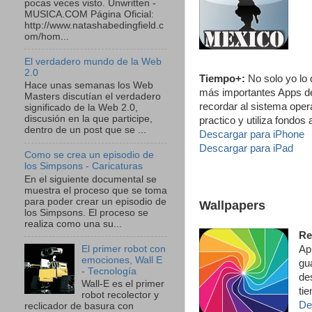
pocas veces visto. Unwritten -
MUSICA.COM Página Oficial:
http://www.natashabedingfield.c
om/hom...
El verdadero mundo de la Web
2.0
Tiempo+:
No solo yo lo 
Hace unas semanas los Web
más importantes Apps de
Masters discutían el verdadero
recordar al sistema oper
significado de la Web 2.0,
discusión en la que participe,
practico y utiliza fondo
dentro de un post que se ...
Descargar para iPhone
Descargar para iPad
Como se crea un episodio de
los Simpsons - Caricaturas
En el siguiente documental se
muestra el proceso que se toma
para poder crear un episodio de
Wallpapers
los Simpsons. El proceso se
realiza como una su...
Re
El primer robot con
Ap
emociones, Wall E
gu
- Tecnología
de
Wall-E es el primer
ti
robot recolector y
De
reclicador de basura con