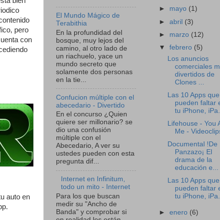
sta bien
►
mayo
(1)
riodico
El Mundo Mágico de
 contenido
►
abril
(3)
Terabithia
fico, pero
En la profundidad del
►
marzo
(12)
 cuenta con
bosque, muy lejos del
▼
febrero
(5)
camino, al otro lado de
ucediendo
un riachuelo, yace un
Los anuncios
mundo secreto que
comerciales 
solamente dos personas
divertidos de
en la tie...
Clones ...
Las 10 Apps que
Confucion múltiple con el
pueden faltar 
abecedario - Divertido
tu iPhone, iPa.
En el concurso ¿Quien
quiere ser millonario? se
Lifehouse - You 
dio una confusión
Me - Videoclip
múltiple con el
Documental !De
Abecedario, A ver su
Panzazo¡ El
ustedes pueden con esta
drama de la
pregunta dif...
educación e...
Internet en Infinitum,
Las 10 Apps que
todo un mito - Internet
pueden faltar 
Para los que buscan
tu iPhone, iPa.
tu auto en
medir su "Ancho de
pp.
Banda" y comprobar si
►
enero
(6)
en realidad les están