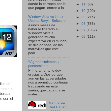
dando lo correcto por lo
►
11
(60)
que pagan, entren a la...
►
10
(100)
Window Vista vs Linux
►
09
(214)
Ubuntu Beryl - Software
►
08
(585)
A unos meses de
haberse liberado el
►
07
(1052)
Windows vista a
►
06
(111)
generado mucha
expectativa en el mundo,
se dijo de todo, de las
maravillas que este
podí...
!!Agradecimientos¡¡ -
pensamiento
Primeramente le doy
gracias a Dios porque
aun en las adversidades
nos a permitido continuar
les de
trabajando en este
mente no
sueño, que cada día se
 busca
materi...
e con el
Manual de
Red Hat en