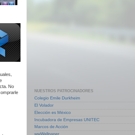
uales,
e
cta. No
NUESTROS PATROCINADORES
 comprarle
Colegio Emile Durkheim
El Volador
Elección es México
Incubadora de Empresas UNITEC
Marcos de Acción
wwWallpaper