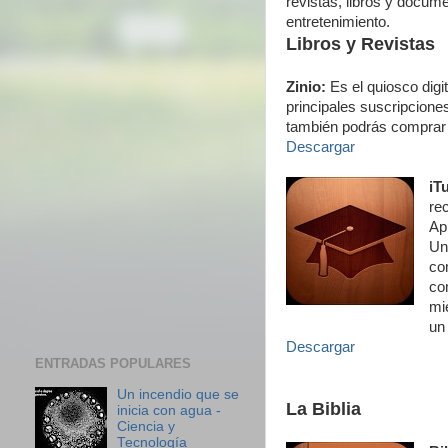
revistas, libros y docume
entretenimiento.
Libros y Revistas
Zinio:
Es el quiosco digi
principales suscripcione
también podrás comprar 
Descargar
iT
re
Ap
Un
co
co
mi
un 
Descargar
ENTRADAS POPULARES
Un incendio que se
La Biblia
inicia con agua -
Ciencia y
Tecnología