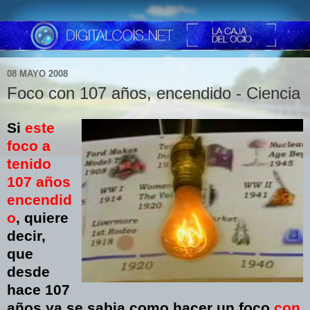
08 MAYO 2008
Foco con 107 años, encendido - Ciencia
Si
este
foco a
tenido
107 años
encendid
o
, quiere
decir,
que
desde
hace 107
años ya se sabia como hacer un foco
con