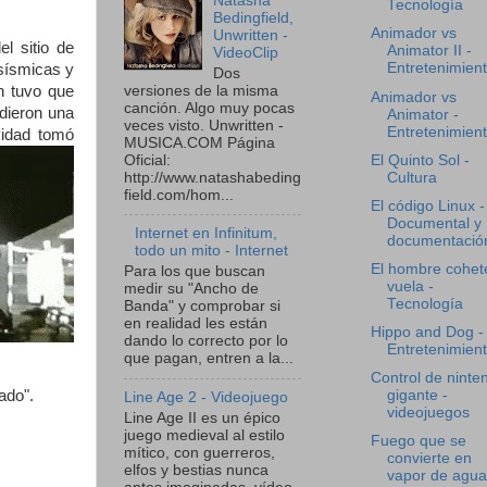
Natasha
Tecnología
Bedingfield,
Animador vs
Unwritten -
l sitio de
Animator II -
VideoClip
Entretenimien
 sísmicas y
Dos
versiones de la misma
n tuvo que
Animador vs
canción. Algo muy pocas
 dieron una
Animator -
veces visto. Unwritten -
Entretenimien
vidad tomó
MUSICA.COM Página
Oficial:
El Quinto Sol -
http://www.natashabeding
Cultura
field.com/hom...
El código Linux -
Documental y
Internet en Infinitum,
documentació
todo un mito - Internet
El hombre cohet
Para los que buscan
vuela -
medir su "Ancho de
Tecnología
Banda" y comprobar si
en realidad les están
Hippo and Dog -
dando lo correcto por lo
Entretenimien
que pagan, entren a la...
Control de ninte
lado".
gigante -
Line Age 2 - Videojuego
videojuegos
Line Age II es un épico
juego medieval al estilo
Fuego que se
mítico, con guerreros,
convierte en
elfos y bestias nunca
vapor de agua