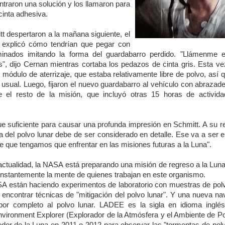
ntraron una solución y los llamaron para
cinta adhesiva.
 despertaron a la mañana siguiente, el
s explicó cómo tendrían que pegar con
minados imitando la forma del guardabarro perdido. "Llámenme 
", dijo Cernan mientras cortaba los pedazos de cinta gris. Esta ve
 módulo de aterrizaje, que estaba relativamente libre de polvo, así q
usual. Luego, fijaron el nuevo guardabarro al vehículo con abrazad
e el resto de la misión, que incluyó otras 15 horas de activida
e suficiente para causar una profunda impresión en Schmitt. A su r
ma del polvo lunar debe de ser considerado en detalle. Ese va a ser 
 que tengamos que enfrentar en las misiones futuras a la Luna".
 actualidad, la NASA está preparando una misión de regreso a la Luna
nstantemente la mente de quienes trabajan en este organismo.
ASA están haciendo experimentos de laboratorio con muestras de pol
 encontrar técnicas de "mitigación del polvo lunar". Y una nueva n
or completo al polvo lunar. LADEE es la sigla en idioma inglé
ironment Explorer (Explorador de la Atmósfera y el Ambiente de Po