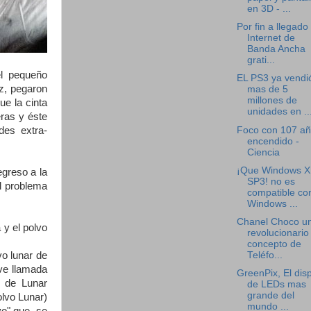
en 3D - ...
Por fin a llegado 
Internet de
Banda Ancha
grati...
el pequeño
EL PS3 ya vendi
z, pegaron
mas de 5
millones de
ue la cinta
unidades en ..
eras y éste
Foco con 107 añ
des extra-
encendido -
Ciencia
¡Que Windows 
egreso a la
SP3! no es
el problema
compatible co
Windows ...
Chanel Choco u
 y el polvo
revolucionario
concepto de
Teléfo...
vo lunar de
ave llamada
GreenPix, El dis
s de Lunar
de LEDs mas
grande del
lvo Lunar)
mundo ...