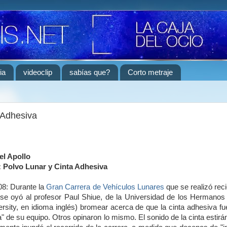
ia
videoclip
sabías que?
Corto metraje
 Adhesiva
el Apollo
: Polvo Lunar y Cinta Adhesiva
008: Durante la
Gran Carrera de Vehículos Lunares
que se realizó rec
 se oyó al profesor Paul Shiue, de la Universidad de los Hermanos 
ersity, en idioma inglés) bromear acerca de que la cinta adhesiva fu
a" de su equipo. Otros opinaron lo mismo. El sonido de la cinta estir