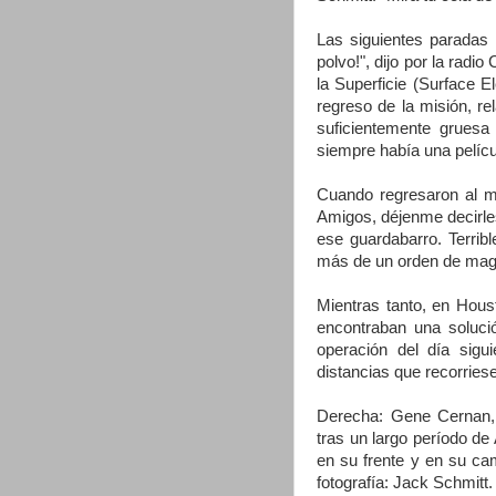
Las siguientes paradas 
polvo!", dijo por la rad
la Superficie (Surface E
regreso de la misión, re
suficientemente gruesa
siempre había una películ
Cuando regresaron al mó
Amigos, déjenme decirle
ese guardabarro. Terrib
más de un orden de magn
Mientras tanto, en Hous
encontraban una soluci
operación del día sigu
distancias que recorriese
Derecha: Gene Cernan, 
tras un largo período de
en su frente y en su cam
fotografía: Jack Schmitt. 