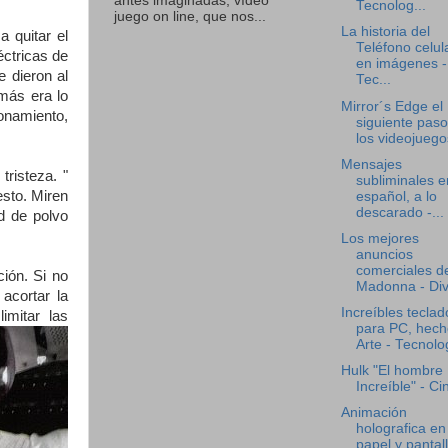
antes imaginadas, vídeo
Tecnolog...
juego on line, que nos...
La historia del
a quitar el
Teléfono celul
éctricas de
en imágenes -
e dieron al
Tec...
emás era lo
Mirror´s Edge el
onamiento,
siguiente paso
los videojuegos
Mensajes
risteza. "
subliminales e
sto. Miren
español, a lo
descarado -...
d de polvo
Los mejores
anuncios
comerciales d
ción. Si no
Madonna - Div
acortar la
Increíbles teclad
imitar las
para PC, hech
Arte - Tecnolo
Hulk "El hombre
Increíble" - Ci
Animación
holografica en
papel y pantal