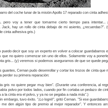
barro del coche lunar de la misión Apollo 17 reparado con cinta adhes
o, pero voy a tener que tomarme cierto tiempo para intentar...
. Jack, hay un rollo de cinta debajo de mi asiento, ¿recuerdas?". 
de cinta adhesiva gris.)
 puedo decir que soy un experto en volver a colocar guardabarros e
s que no quiero comenzar sin uno de ellos. Solamente voy a ponerle
inta gris... (y) veremos si podemos asegurarnos de que se quede peg
s guantes, Cernan pudo desenrollar y cortar los trozos de cinta que 
 a perder su primera reparación:
inta gris no quiere pegar muy bien". (Durante una conferencia, al reg
abía polvo por todos lados, cuando por fin cortaba un pedazo de cinta
 a la cinta era el polvo, y ya no se pegaba a nada más".)
in embargo, tuvo éxito. "¡Lo logré!", gritó Cernan. "Si ese guardabar
ue me den algún tipo de premio al mejor reparador". Y entonces arr