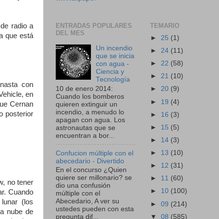
de radio a
ENTRADAS POPULARES
TEMARIO
DEL MES
ca que está
►
25
(1)
Un incendio
►
24
(11)
que se inicia
►
22
(58)
con agua -
Ciencia y
►
21
(10)
Tecnología
anasta con
10 de enero 2014:
►
20
(9)
Vehicle, en
Cuando los bomberos
►
19
(4)
 que Cernan
quieren extinguir un
incendio, a menudo lo
o posterior
►
16
(3)
apagan con agua. Los
►
15
(5)
astronautas que se
encuentran a bor...
►
14
(3)
►
13
(10)
Confucion múltiple con el
abecedario - Divertido
►
12
(31)
En el concurso ¿Quien
quiere ser millonario? se
►
11
(60)
w, no tener
dio una confusión
►
10
(100)
nar. Cuando
múltiple con el
Abecedario, A ver su
lunar (los
►
09
(214)
ustedes pueden con esta
una nube de
▼
08
(585)
pregunta dif...