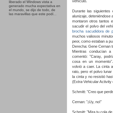
vehículo.
liberado el Windows vista a
generado mucha expectativa en
el mundo, se dijo de todo, de
Durante las siguientes 
las maravillas que este podí...
alunizaje, deteniéndose 
montaron otros tantos 
sacudir el polvo del veh
brocha sacudidora de p
muchos valiosos minuto
peor, como estaban a pu
Derecha: Gene Cernan tra
Mientras conducían a 
comentó: "Caray, podrí
cosa en un momento". 
volvió a caer. La cinta
rato, pero el polvo luna
la cinta y no resistió has
(Extra-Vehicular Activity
Schmitt: "Creo que perd
Cernan: "¡Uy, no!"
Schmitt: "Mira tu cola de 