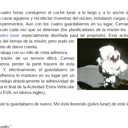
cuatro horas condujeron el coche lunar a lo largo y a lo ancho de
a cavar agujeros y recolectar muestras del núcleo, instalaron cargas
experimentos. Aun con los cuatro guardabarros en su lugar, Cerna
ículo cada vez que se detenían (los planificadores de la misión les
olvo lunar
especialmente diseñada para tal propósito). Esta acti
s del tiempo
de la misión, pero pudo ser
nto de darse cuenta.
baja con su rollo de cinta adhesiva
través de un terreno difícil, Cernan
amos perder la parte trasera de esta
Y, efectivamente, el guardabarro se
 adhesiva lo mantuvo en su lugar por un
r redujo drásticamente la adhesividad de
ta el final de la Actividad Extra-Vehicular
 o EVA, en idioma inglés).
iste tu guardabarro de nuevo. Me
está lloviendo (polvo lunar) de este 
gallo."