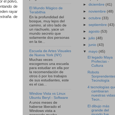
r el polvo,
►
diciembre
(41)
entando de
El Mundo Mágico de
►
noviembre
(48)
ueden rayar
Terabithia
 extraña de
En la profundidad del
►
octubre
(33)
bosque, muy lejos del
►
septiembre
(43)
camino, al otro lado de
un riachuelo, yace un
►
agosto
(53)
mundo secreto que
solamente dos personas
►
julio
(48)
en la tie...
►
junio
(43)
Escuela de Artes Visuales
▼
mayo
(45)
de Nueva York (NY)
El legado Maya
Muchas veces
Profecías -
escogemos una escuela
Cultura
para estudiar en ella por
la recomendación de
Robots
otros ó por los trabajos
Sorprendentes
de sus estudiantes, este
Tecnología
es el cas...
4 tecnologías qu
cambiaran
Window Vista vs Linux
nuestras vidas
Ubuntu Beryl - Software
Tecn...
A unos meses de
El dibujo más
haberse liberado el
grande del
Windows vista a
mundo,fue
generado mucha