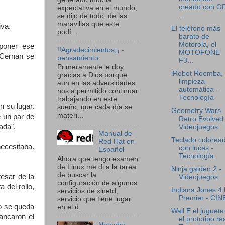
creado con G
expectativa en el mundo,
...
se dijo de todo, de las
maravillas que este
iva.
El teléfono más
podí...
barato de
Motorola, el
 poner ese
!!Agradecimientos¡¡ -
MOTOFONE
(Cernan se
pensamiento
F3...
Primeramente le doy
iRobot Roomba,
gracias a Dios porque
limpieza
aun en las adversidades
automática -
nos a permitido continuar
Tecnología
trabajando en este
n su lugar.
sueño, que cada día se
Geometry Wars
materi...
 un par de
Retro Evolved 
ada".
Videojuegos
Manual de
Teclado colorea
Red Hat en
necesitaba.
con luces -
Español
Tecnología
Ahora que tengo examen
de Linux me di a la tarea
Ninja gaiden 2 -
de buscar la
resar de la
Videojuegos
configuración de algunos
 del rollo,
Indiana Jones 4 
servicios de xinetd,
Premier - CIN
servicio que tiene lugar
ro se queda
en el d...
Wall E el juguete
ancaron el
el prototipo rea