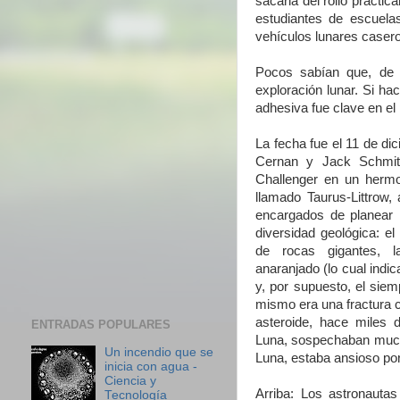
sacarla del rollo prácti
estudiantes de escuel
vehículos lunares caser
Pocos sabían que, de 
exploración lunar. Si ha
adhesiva fue clave en el
La fecha fue el 11 de d
Cernan y Jack Schmitt
Challenger en un hermo
llamado Taurus-Littrow, 
encargados de planear l
diversidad geológica: e
de rocas gigantes, l
anaranjado (lo cual indi
y, por supuesto, el siem
mismo era una fractura 
asteroide, hace miles d
ENTRADAS POPULARES
Luna, sospechaban mucho
Un incendio que se
Luna, estaba ansioso po
inicia con agua -
Ciencia y
Arriba: Los astronautas
Tecnología