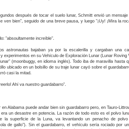
undos después de tocar el suelo lunar, Schmitt envió un mensaje 
e ven bien", seguido de una breve pausa, y luego "¡Uy! ¡Mira la ro
: "absoultamente increíble".
os astronautas bajaban ya por la escalerilla y cargaban una c
 y experimentos en su Vehículo de Exploración Lunar (Lunar Roving 
 lunar" (moonbuggy, en idioma inglés). Todo iba de maravilla hasta
illo ubicado en un bolsillo de su traje lunar cayó sobre el guardabarr
ró casi la mitad.
reerlo! Ahí va nuestro guardabarro".
 en Alabama puede andar bien sin guardabarro pero, en Tauro-Littro
 era un desastre en potencia. La razón de todo esto es el polvo lu
e la superficie de la Luna, va levantando un penacho de polvo 
ola de gallo"). Sin el guardabarro, el vehículo sería rociado por 