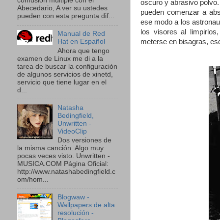
confusión múltiple con el
oscuro y abrasivo polvo. 
Abecedario, A ver su ustedes
pueden comenzar a absor
pueden con esta pregunta dif...
ese modo a los astronaut
los visores al limpirlo
Manual de Red
Hat en Español
meterse en bisagras, esco
Ahora que tengo
examen de Linux me di a la
tarea de buscar la configuración
de algunos servicios de xinetd,
servicio que tiene lugar en el
d...
Natasha
Bedingfield,
Unwritten -
VideoClip
Dos versiones de
la misma canción. Algo muy
pocas veces visto. Unwritten -
MUSICA.COM Página Oficial:
http://www.natashabedingfield.c
om/hom...
Blogwaw -
Wallpapers de alta
resolución -