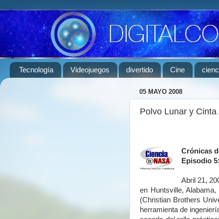
Tecnología
Videojuegos
divertido
Cine
cienc
05 MAYO 2008
Polvo Lunar y Cinta
Crónicas d
Episodio 5
Abril 21, 2
en Huntsville, Alabama,
(Christian Brothers Univ
herramienta de ingenierí