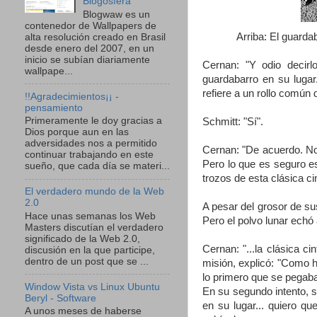
Blogosfera
Blogwaw es un
contenedor de Wallpapers de
Arriba: El guarda
alta resolución creado en Brasil
desde enero del 2007, en un
inicio se subían diariamente
Cernan: "Y odio decirl
wallpape...
guardabarro en su lugar
refiere a un rollo común 
!!Agradecimientos¡¡ -
pensamiento
Primeramente le doy gracias a
Schmitt: "Sí".
Dios porque aun en las
adversidades nos a permitido
Cernan: "De acuerdo. No
continuar trabajando en este
Pero lo que es seguro e
sueño, que cada día se materi...
trozos de esta clásica c
El verdadero mundo de la Web
2.0
A pesar del grosor de su
Hace unas semanas los Web
Pero el polvo lunar echó
Masters discutían el verdadero
significado de la Web 2.0,
Cernan: "...la clásica c
discusión en la que participe,
dentro de un post que se ...
misión, explicó: "Como h
lo primero que se pegaba
Window Vista vs Linux Ubuntu
En su segundo intento, s
Beryl - Software
en su lugar... quiero q
A unos meses de haberse