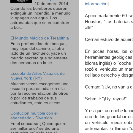
información
]
10 de enero 2014:
Cuando los bomberos quieren
extinguir un incendio, a menudo
Aproximadamente 60 seg
lo apagan con agua. Los
Houston, "Las baterías s
astronautas que se encuentran
allí!"
a bor...
El Mundo Mágico de Terabithia
Cernan estuvo de acuerdo
En la profundidad del bosque,
muy lejos del camino, al otro
En pocas horas, los d
lado de un riachuelo, yace un
herramientas geológicas
mundo secreto que solamente
dos personas en la tie...
idioma inglés) o "coche
rozó el vehículo; un mart
Escuela de Artes Visuales de
del lado derecho y desgar
Nueva York (NY)
Muchas veces escogemos una
Cernan: "¡Uy, no van a c
escuela para estudiar en ella
por la recomendación de otros
ó por los trabajos de sus
Schmitt: "¡Uy, rayos!"
estudiantes, este es el cas...
Y es que, un coche lunar
Confucion múltiple con el
uno de los guardabarros
abecedario - Divertido
un vehículo rueda sobr
En el concurso ¿Quien quiere
astronautas lo llaman "c
ser millonario? se dio una