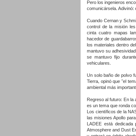
Pero los ingenieros enco
comunicársela. Adivinó: 
Cuando Cernan y Schmitt
control de la misión le
cinta cuatro mapas la
hacedor de guardabarros
los materiales dentro del
mantuvo su adhesividad 
se mantuvo fijo durant
vehiculares.
Un solo baño de polvo fu
Tierra, opinó que "el te
ambiental más importante
Regreso al futuro: En la
es un tema que ronda co
Los científicos de la N
las misiones Apollo para
LADEE está dedicada p
Atmosphere and Dust Env