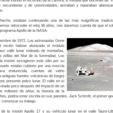
camente inundó el recorrido de la carrera, a medida que docenas de "i
as secundarias y de universidades, armaban y reparaban afanos
os.
hecho, estaban continuando una de las más magníficas tradici
cemos retroceder el reloj 36 años, nos daremos cuenta de que el rol
 programa Apollo de la NASA:
iciembre de 1972. Los astronautas Ge
ne
 recién habían alunizado el módulo
so valle lunar rodeado de montañas,
a orillas del Mar de la Serenidad. Los
a misión escogieron este sitio por su
l suelo estaba cubierto por una mezcla
ava endurecida, cuentas de vidrio
ca antiguas fuentes volcánicas de fuego)
pre presente polvo lunar. El valle en sí
creada poco después del impacto de un
e millones de años; la historia de la
s, podría estar escrita en sus paredes. Jack Schmitt, el primer ge
r comenzar su trabajo.
 de la misión Apollo 17 y su vehículo lunar en el valle Tauro-Litt