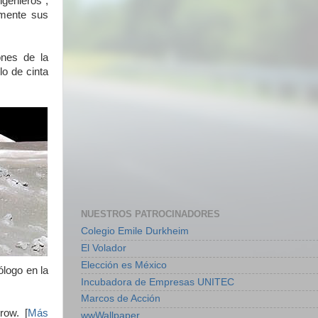
ngenieros",
amente sus
ones de la
lo de cinta
NUESTROS PATROCINADORES
Colegio Emile Durkheim
El Volador
Elección es México
ólogo en la
Incubadora de Empresas UNITEC
Marcos de Acción
row. [
Más
wwWallpaper