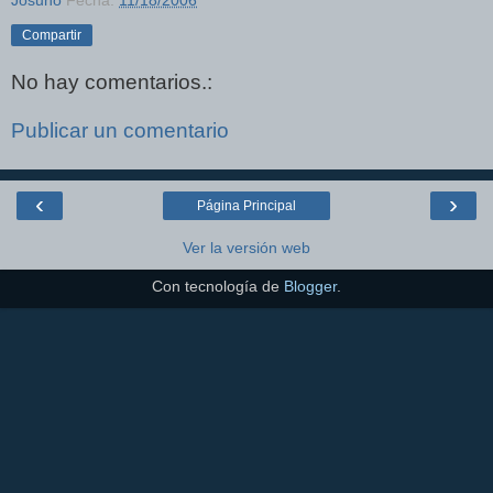
Josuno
Fecha:
11/18/2006
Compartir
No hay comentarios.:
Publicar un comentario
‹
›
Página Principal
Ver la versión web
Con tecnología de
Blogger
.