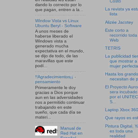
Costo
dando lo correcto por lo
La revista ya est
que pagan, entren a la...
lista
Window Vista vs Linux
Alizée Jacotey
Ubuntu Beryl - Software
Este corto a
A unos meses de
recorrido toda 
haberse liberado el
Web
Windows vista a
generado mucha
TETRIS
expectativa en el mundo,
se dijo de todo, de las
La publicidad tie
maravillas que este
que mostrar a 
podí...
mujer perfecta
Hasta los grando
!!Agradecimientos¡¡ -
necesitan de 
pensamiento
El Proyecto Auro
Primeramente le doy
sera incubado
gracias a Dios porque
por el UNITEC
aun en las adversidades
S...
nos a permitido continuar
trabajando en este
Laptop Xbox 36
sueño, que cada día se
materi...
Que rayos es es
Pintura Digital, Y
Manual de
es toda una
Red Hat en
realidad