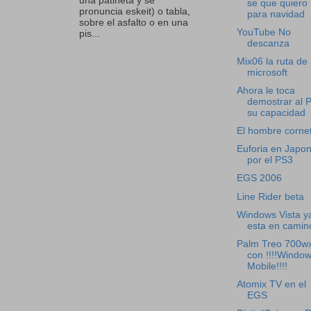
una patineta y se
se que quiero
pronuncia eskeit) o tabla,
para navidad
sobre el asfalto o en una
YouTube No
pis...
descanza
Mix06 la ruta de
microsoft
Ahora le toca
demostrar al 
su capacidad
El hombre corne
Euforia en Japo
por el PS3
EGS 2006
Line Rider beta
Windows Vista y
esta en camin
Palm Treo 700w
con !!!!Windo
Mobile!!!!
Atomix TV en el
EGS