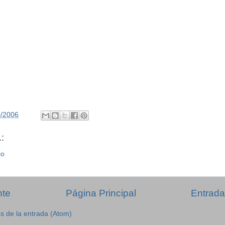
0/2006
:
io
nte
Página Principal
Entrada
s de la entrada (Atom)