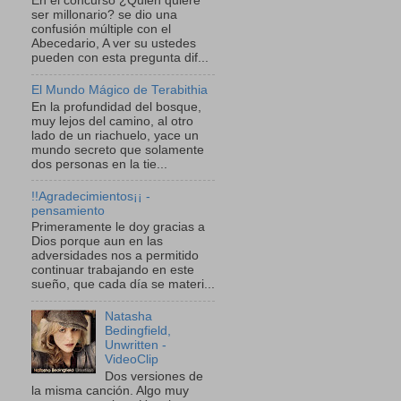
En el concurso ¿Quien quiere
ser millonario? se dio una
confusión múltiple con el
Abecedario, A ver su ustedes
pueden con esta pregunta dif...
El Mundo Mágico de Terabithia
En la profundidad del bosque,
muy lejos del camino, al otro
lado de un riachuelo, yace un
mundo secreto que solamente
dos personas en la tie...
!!Agradecimientos¡¡ -
pensamiento
Primeramente le doy gracias a
Dios porque aun en las
adversidades nos a permitido
continuar trabajando en este
sueño, que cada día se materi...
Natasha
Bedingfield,
Unwritten -
VideoClip
Dos versiones de
la misma canción. Algo muy