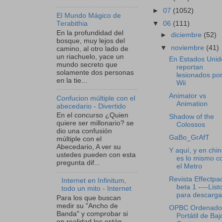
►
07
(1052)
El Mundo Mágico de
▼
06
(111)
Terabithia
En la profundidad del
►
diciembre
(52)
bosque, muy lejos del
▼
noviembre
(41)
camino, al otro lado de
un riachuelo, yace un
En Estados Unid
mundo secreto que
reportan
solamente dos personas
lesionados por
en la tie...
Wii
Animator vs
Confucion múltiple con el
Animation
abecedario - Divertido
En el concurso ¿Quien
Shadow of the
quiere ser millonario? se
Colossos
dio una confusión
GaBo_GrAfT
múltiple con el
Abecedario, A ver su
Y aquí, y en chi
ustedes pueden con esta
es lo mismo c
pregunta dif...
el Metro
Revista Effectpa
Internet en Infinitum,
beta 1 ----List
todo un mito - Internet
para descarga
Para los que buscan
medir su "Ancho de
OPBC Ordenado
Banda" y comprobar si
Portátil de Baj
en realidad les están