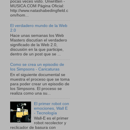
pocas veces visto. Unwritten -
MUSICA.COM Página Oficial:
http://www.natashabedingfield.c
om/hom...
El verdadero mundo de la Web
2.0
Hace unas semanas los Web
Masters discutían el verdadero
significado de la Web 2.0,
discusión en la que participe,
dentro de un post que se ...
Como se crea un episodio de
los Simpsons - Caricaturas
En el siguiente documental se
muestra el proceso que se toma
para poder crear un episodio de
los Simpsons. El proceso se
realiza como una su...
El primer robot con
emociones, Wall E
- Tecnología
Wall-E es el primer
robot recolector y
reclicador de basura con