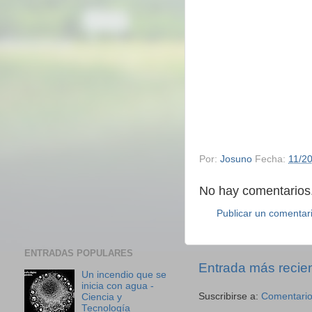
Por:
Josuno
Fecha:
11/2
No hay comentarios.
Publicar un comentar
ENTRADAS POPULARES
Entrada más recie
Un incendio que se
inicia con agua -
Suscribirse a:
Comentario
Ciencia y
Tecnología