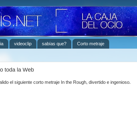
ia
videoclip
sabías que?
Corto metraje
do toda la Web
alido el siguiente corto metraje In the Rough, divertido e ingenioso.