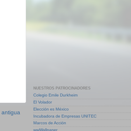
NUESTROS PATROCINADORES
Colegio Emile Durkheim
El Volador
Elección es México
 antigua
Incubadora de Empresas UNITEC
Marcos de Acción
wwWallpaper