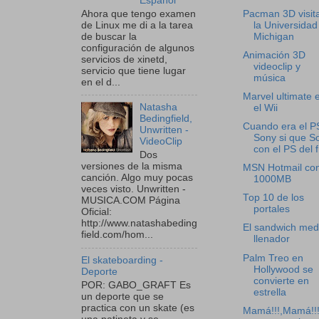
Español
Ahora que tengo examen
Pacman 3D visit
de Linux me di a la tarea
la Universidad
de buscar la
Michigan
configuración de algunos
Animación 3D
servicios de xinetd,
videoclip y
servicio que tiene lugar
música
en el d...
Marvel ultimate 
Natasha
el Wii
Bedingfield,
Cuando era el P
Unwritten -
Sony si que S
VideoClip
con el PS del f.
Dos
versiones de la misma
MSN Hotmail co
canción. Algo muy pocas
1000MB
veces visto. Unwritten -
Top 10 de los
MUSICA.COM Página
portales
Oficial:
http://www.natashabeding
El sandwich med
field.com/hom...
llenador
Palm Treo en
El skateboarding -
Hollywood se
Deporte
convierte en
POR: GABO_GRAFT Es
estrella
un deporte que se
practica con un skate (es
Mamá!!!,Mamá!!!