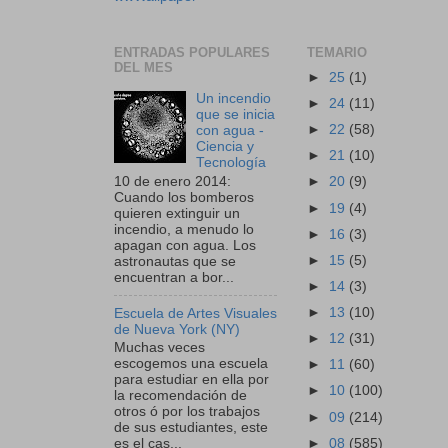
ENTRADAS POPULARES
TEMARIO
DEL MES
►
25
(1)
Un incendio
►
24
(11)
que se inicia
►
22
(58)
con agua -
Ciencia y
►
21
(10)
Tecnología
10 de enero 2014:
►
20
(9)
Cuando los bomberos
►
19
(4)
quieren extinguir un
incendio, a menudo lo
►
16
(3)
apagan con agua. Los
►
15
(5)
astronautas que se
encuentran a bor...
►
14
(3)
►
13
(10)
Escuela de Artes Visuales
de Nueva York (NY)
►
12
(31)
Muchas veces
escogemos una escuela
►
11
(60)
para estudiar en ella por
►
10
(100)
la recomendación de
otros ó por los trabajos
►
09
(214)
de sus estudiantes, este
►
08
(585)
es el cas...