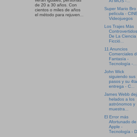
verán iguales, personas
ATMOS -...
de 20 a 30 años. Con
Super Mario Bro 
cientos o miles de años
película - CINE
el método para rejuven...
Videojuegos
Los Trajes Más
Controvertido
De La Ciencia
Ficció...
11 Anuncios
Comerciales d
Fantasía -
Tecnología -...
John Wick
siguiendo sus
pasos y su 4ta
entrega - C...
James Webb dej
helados a los
astrónomos y
muestra...
El Error más
Afortunado de
Apple -
Tecnología - D