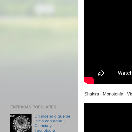
Shakira - Monotonía - Vi
ENTRADAS POPULARES
Un incendio que se
inicia con agua -
Ciencia y
Tecnología