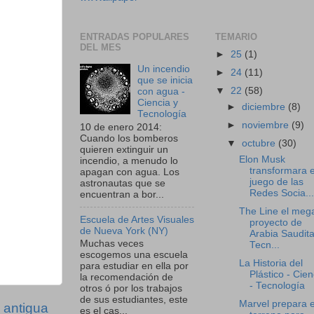
ENTRADAS POPULARES
TEMARIO
DEL MES
►
25
(1)
Un incendio
►
24
(11)
que se inicia
▼
22
(58)
con agua -
Ciencia y
►
diciembre
(8)
Tecnología
►
noviembre
(9)
10 de enero 2014:
Cuando los bomberos
▼
octubre
(30)
quieren extinguir un
Elon Musk
incendio, a menudo lo
transformara e
apagan con agua. Los
juego de las
astronautas que se
Redes Socia...
encuentran a bor...
The Line el meg
Escuela de Artes Visuales
proyecto de
de Nueva York (NY)
Arabia Saudita
Muchas veces
Tecn...
escogemos una escuela
La Historia del
para estudiar en ella por
Plástico - Cien
la recomendación de
- Tecnología
otros ó por los trabajos
de sus estudiantes, este
Marvel prepara e
 antigua
es el cas...