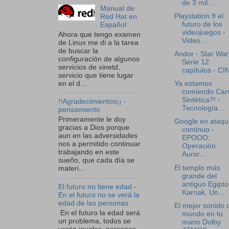
de 3 mil...
Manual de
Playstation 9 el
Red Hat en
futuro de los
Español
videojuegos -
Ahora que tengo examen
Video...
de Linux me di a la tarea
de buscar la
Andor - Star War
configuración de algunos
Serie 12
servicios de xinetd,
capítulos - CI
servicio que tiene lugar
en el d...
Ya estamos
comiendo Car
Sintética?! -
!!Agradecimientos¡¡ -
Tecnología...
pensamiento
Primeramente le doy
Google en ataqu
gracias a Dios porque
continuo -
aun en las adversidades
EPOOO:
nos a permitido continuar
Operación
trabajando en este
Auror...
sueño, que cada día se
El templo más
materi...
grande del
antiguo Egipto
El futuro no tiene edad -
Karnak. Un...
En el futuro no se verá la
edad de las personas
El mejor sonido 
En el futuro la edad será
mundo en tu
un problema, todos se
mano Dolby