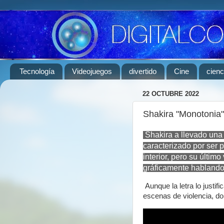
Tecnología
Videojuegos
divertido
Cine
cienc
22 OCTUBRE 2022
Shakira "Monotonia"
Shakira a llevado una 
caracterizado por ser 
interior, pero su últim
gráficamente hablando d
Aunque la letra lo justifi
escenas de violencia, d