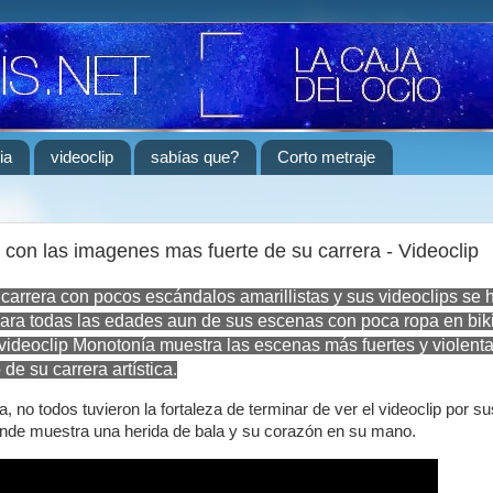
ia
videoclip
sabías que?
Corto metraje
 con las imagenes mas fuerte de su carrera - Videoclip
carrera con pocos escándalos amarillistas y sus videoclips se 
para todas las edades aun de sus escenas con poca ropa en biki
o videoclip Monotonía muestra las escenas más fuertes y violent
e su carrera artística.
ca, no todos tuvieron la fortaleza de terminar de ver el videoclip por su
onde muestra una herida de bala y su corazón en su mano.