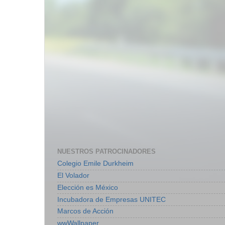
NUESTROS PATROCINADORES
Colegio Emile Durkheim
El Volador
Elección es México
Incubadora de Empresas UNITEC
Marcos de Acción
wwWallpaper