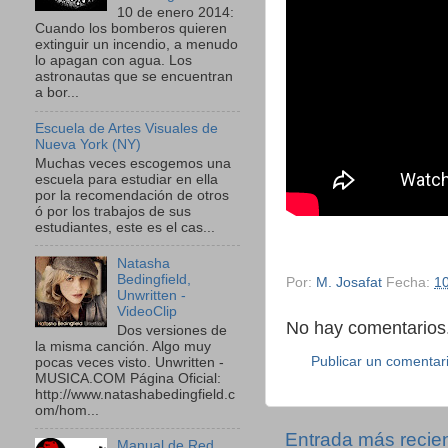
10 de enero 2014:
Cuando los bomberos quieren
extinguir un incendio, a menudo
lo apagan con agua. Los
astronautas que se encuentran
a bor...
Escuela de Artes Visuales de
Nueva York (NY)
Muchas veces escogemos una
escuela para estudiar en ella
por la recomendación de otros
ó por los trabajos de sus
estudiantes, este es el cas...
Natasha
Bedingfield,
Por:
M. Josafat
Fecha:
1
Unwritten -
VideoClip
No hay comentarios.
Dos versiones de
la misma canción. Algo muy
Publicar un comentar
pocas veces visto. Unwritten -
MUSICA.COM Página Oficial:
http://www.natashabedingfield.c
om/hom...
Entrada más recie
Manual de Red