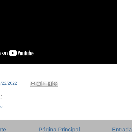
0/22/2022
:
io
nte
Página Principal
Entrada