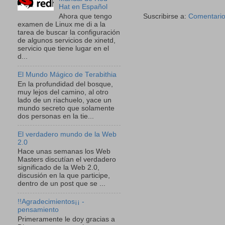
Hat en Español
Suscribirse a:
Comentario
Ahora que tengo
examen de Linux me di a la
tarea de buscar la configuración
de algunos servicios de xinetd,
servicio que tiene lugar en el
d...
El Mundo Mágico de Terabithia
En la profundidad del bosque,
muy lejos del camino, al otro
lado de un riachuelo, yace un
mundo secreto que solamente
dos personas en la tie...
El verdadero mundo de la Web
2.0
Hace unas semanas los Web
Masters discutían el verdadero
significado de la Web 2.0,
discusión en la que participe,
dentro de un post que se ...
!!Agradecimientos¡¡ -
pensamiento
Primeramente le doy gracias a