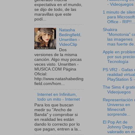
- Videojuegos
expectativa en el mundo,
se dijo de todo, de las
1 minuto de silen
maravillas que este
para Microsoft
podí...
Office - RIP!!..
Shakira
Natasha
"Monotonia" c
Bedingfield,
las imagenes
Unwritten -
mas fuerte de.
VideoClip
Dos
Apple en proble
versiones de la misma
por sus precio
canción. Algo muy pocas
Tecnología
veces visto. Unwritten -
MUSICA.COM Página
PS VR2 - Gafas 
Oficial:
realidad virtua
http://www.natashabeding
PlayStation 5 -
field.com/hom...
The Sims 4 grati
Videojuegos
Internet en Infinitum,
todo un mito - Internet
Representación 
Universo en
Para los que buscan
Minecraft
medir su "Ancho de
sorprende...
Banda" y comprobar si
en realidad les están
El Pop Art de
dando lo correcto por lo
Johnny Depp
que pagan, entren a la...
valorado en m