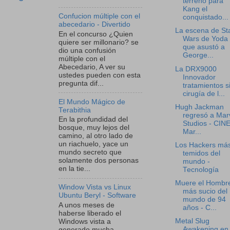
terreno para
Kang el
Confucion múltiple con el
conquistado...
abecedario - Divertido
La escena de St
En el concurso ¿Quien
Wars de Yoda
quiere ser millonario? se
que asustó a
dio una confusión
George...
múltiple con el
Abecedario, A ver su
La DRX9000
ustedes pueden con esta
Innovador
pregunta dif...
tratamientos s
cirugía de l...
El Mundo Mágico de
Hugh Jackman
Terabithia
regresó a Mar
En la profundidad del
Studios - CINE
bosque, muy lejos del
Mar...
camino, al otro lado de
un riachuelo, yace un
Los Hackers má
mundo secreto que
temidos del
solamente dos personas
mundo -
en la tie...
Tecnología
Muere el Hombr
Window Vista vs Linux
más sucio del
Ubuntu Beryl - Software
mundo de 94
A unos meses de
años - C...
haberse liberado el
Metal Slug
Windows vista a
Awakening en
generado mucha