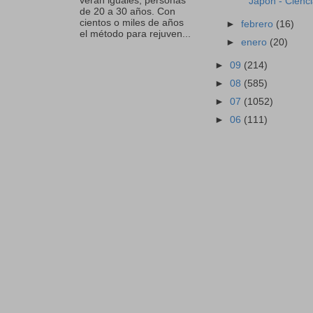
verán iguales, personas
Japón - Cienc
de 20 a 30 años. Con
cientos o miles de años
►
febrero
(16)
el método para rejuven...
►
enero
(20)
►
09
(214)
►
08
(585)
►
07
(1052)
►
06
(111)