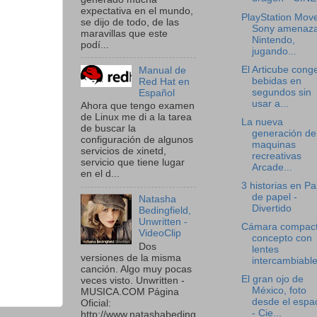
expectativa en el mundo,
PlayStation Mov
se dijo de todo, de las
Sony amenaza
maravillas que este
Nintendo,
podí...
jugando...
El Articube cong
Manual de
bebidas en
Red Hat en
segundos sin
Español
usar a...
Ahora que tengo examen
de Linux me di a la tarea
La nueva
de buscar la
generación de
configuración de algunos
maquinas
servicios de xinetd,
recreativas
servicio que tiene lugar
Arcade...
en el d...
3 historias en Pa
de papel -
Natasha
Divertido
Bedingfield,
Unwritten -
Cámara compac
VideoClip
concepto con
Dos
lentes
versiones de la misma
intercambiable
canción. Algo muy pocas
El gran ojo de
veces visto. Unwritten -
México, foto
MUSICA.COM Página
desde el espa
Oficial:
- Cie...
http://www.natashabeding