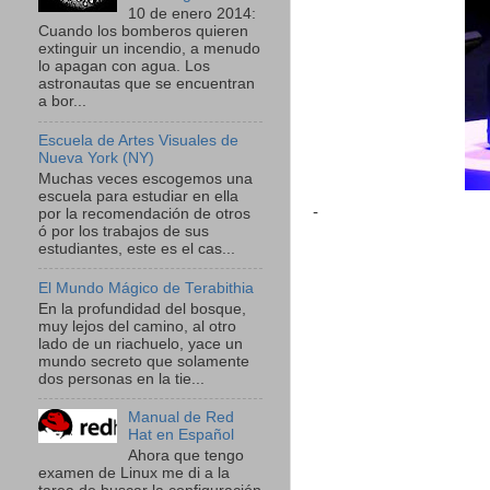
10 de enero 2014:
Cuando los bomberos quieren
extinguir un incendio, a menudo
lo apagan con agua. Los
astronautas que se encuentran
a bor...
Escuela de Artes Visuales de
Nueva York (NY)
Muchas veces escogemos una
escuela para estudiar en ella
-
por la recomendación de otros
ó por los trabajos de sus
estudiantes, este es el cas...
El Mundo Mágico de Terabithia
En la profundidad del bosque,
muy lejos del camino, al otro
lado de un riachuelo, yace un
mundo secreto que solamente
dos personas en la tie...
Manual de Red
Hat en Español
Ahora que tengo
examen de Linux me di a la