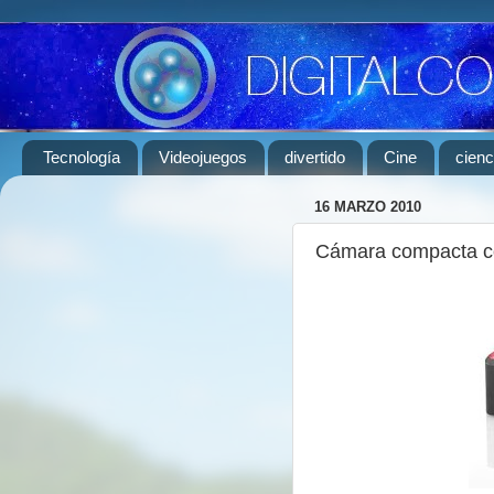
Tecnología
Videojuegos
divertido
Cine
cienc
16 MARZO 2010
Cámara compacta co