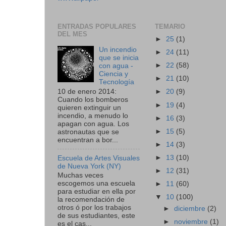
ENTRADAS POPULARES
TEMARIO
DEL MES
►
25
(1)
Un incendio
►
24
(11)
que se inicia
►
22
(58)
con agua -
Ciencia y
►
21
(10)
Tecnología
10 de enero 2014:
►
20
(9)
Cuando los bomberos
►
19
(4)
quieren extinguir un
incendio, a menudo lo
►
16
(3)
apagan con agua. Los
►
15
(5)
astronautas que se
encuentran a bor...
►
14
(3)
►
13
(10)
Escuela de Artes Visuales
de Nueva York (NY)
►
12
(31)
Muchas veces
escogemos una escuela
►
11
(60)
para estudiar en ella por
▼
10
(100)
la recomendación de
otros ó por los trabajos
►
diciembre
(2)
de sus estudiantes, este
►
noviembre
(1)
es el cas...