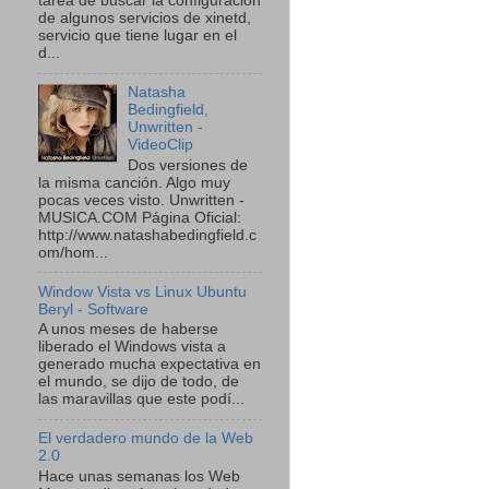
tarea de buscar la configuración
de algunos servicios de xinetd,
servicio que tiene lugar en el
d...
Natasha
Bedingfield,
Unwritten -
VideoClip
Dos versiones de
la misma canción. Algo muy
pocas veces visto. Unwritten -
MUSICA.COM Página Oficial:
http://www.natashabedingfield.c
om/hom...
Window Vista vs Linux Ubuntu
Beryl - Software
A unos meses de haberse
liberado el Windows vista a
generado mucha expectativa en
el mundo, se dijo de todo, de
las maravillas que este podí...
El verdadero mundo de la Web
2.0
Hace unas semanas los Web