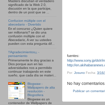
Masters discutían el verdadero
significado de la Web 2.0,
discusión en la que participe,
dentro de un post que se ...
Confucion múltiple con el
abecedario - Divertido
En el concurso ¿Quien quiere
ser millonario? se dio una
confusión múltiple con el
Abecedario, A ver su ustedes
pueden con esta pregunta dif...
!!Agradecimientos¡¡ -
fuentes:
pensamiento
Primeramente le doy gracias a
http://www.sony.jp/dslr/
Dios porque aun en las
http://en.akihabaranew
adversidades nos a permitido
continuar trabajando en este
Por:
Josuno
Fecha:
3/16
sueño, que cada día se materi...
No hay comentarios.
Blogwaw -
Wallpapers de alta
Publicar un comentar
resolución -
Blogosfera
Blogwaw es un
contenedor de Wallpapers de