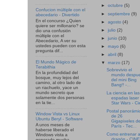
►
octubre
(5)
Confucion múltiple con el
►
septiembre
(9)
abecedario - Divertido
En el concurso ¿Quien
►
agosto
(4)
quiere ser millonario? se
►
julio
(2)
dio una confusión
múltiple con el
►
junio
(10)
Abecedario, A ver su
ustedes pueden con esta
►
mayo
(6)
pregunta dif...
►
abril
(8)
El Mundo Mágico de
▼
marzo
(17)
Terabithia
Sobrevivio el
En la profundidad del
mundo despu
bosque, muy lejos del
del mini Bing
camino, al otro lado de
Bang!! -...
un riachuelo, yace un
mundo secreto que
La ciencia en las
solamente dos personas
espadas laser
en la tie...
Star Wars - Cie
Postal panorámi
Window Vista vs Linux
de 26
Ubuntu Beryl - Software
Gigapixeles d
A unos meses de
París - Tec...
haberse liberado el
Como entrenar a
Windows vista a
dragón - CINE
generado mucha