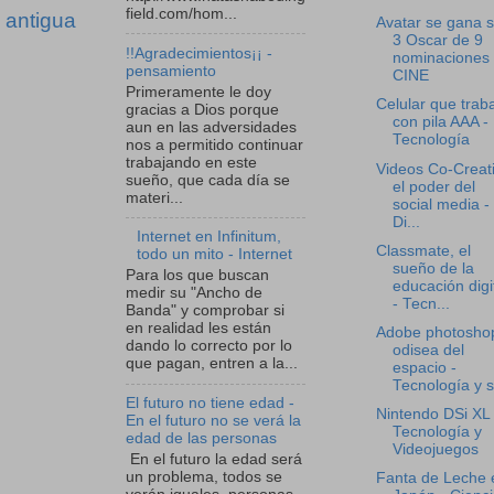
field.com/hom...
 antigua
Avatar se gana s
3 Oscar de 9
!!Agradecimientos¡¡ -
nominaciones 
pensamiento
CINE
Primeramente le doy
Celular que trab
gracias a Dios porque
con pila AAA -
aun en las adversidades
Tecnología
nos a permitido continuar
trabajando en este
Videos Co-Creat
sueño, que cada día se
el poder del
materi...
social media -
Di...
Internet en Infinitum,
Classmate, el
todo un mito - Internet
sueño de la
Para los que buscan
educación digi
medir su "Ancho de
- Tecn...
Banda" y comprobar si
en realidad les están
Adobe photosho
dando lo correcto por lo
odisea del
que pagan, entren a la...
espacio -
Tecnología y s.
El futuro no tiene edad -
Nintendo DSi XL 
En el futuro no se verá la
Tecnología y
edad de las personas
Videojuegos
En el futuro la edad será
un problema, todos se
Fanta de Leche 