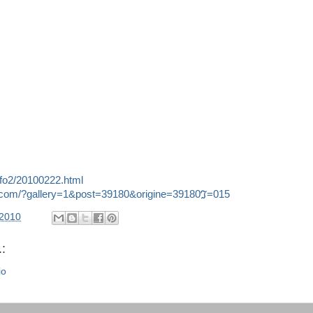
info2/20100222.html
s.com/?gallery=1&post=39180&origine=39180ℑ=015
/2010
:
io