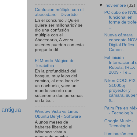
▼
noviembre
(32)
Confucion múltiple con el
PC cubo de NVID
abecedario - Divertido
funcional en
En el concurso ¿Quien
forma de trofe
quiere ser millonario? se
...
dio una confusión
múltiple con el
Nueva cámara
Abecedario, A ver su
concepto NOV
ustedes pueden con esta
Digital Reflex
pregunta dif...
Canon - ...
Exhibición
El Mundo Mágico de
Internacional 
Terabithia
Robots, IREX
En la profundidad del
2009 - Te...
bosque, muy lejos del
Nikon COOLPIX
camino, al otro lado de
S1000pj
un riachuelo, yace un
proyector y
mundo secreto que
cámara, super
solamente dos personas
s...
en la tie...
Palm Pre en Méx
 antigua
Window Vista vs Linux
- Tecnología
Ubuntu Beryl - Software
Google Music -
A unos meses de
Tecnología
haberse liberado el
Windows vista a
Iluminación con
generado mucha