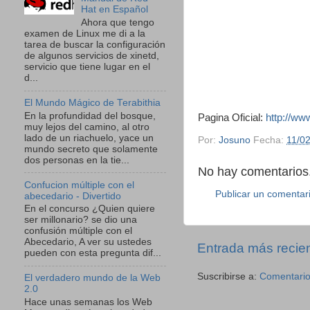
Hat en Español
Ahora que tengo
examen de Linux me di a la
tarea de buscar la configuración
de algunos servicios de xinetd,
servicio que tiene lugar en el
d...
El Mundo Mágico de Terabithia
En la profundidad del bosque,
Pagina Oficial:
http://ww
muy lejos del camino, al otro
lado de un riachuelo, yace un
Por:
Josuno
Fecha:
11/0
mundo secreto que solamente
dos personas en la tie...
No hay comentarios.
Confucion múltiple con el
Publicar un comentar
abecedario - Divertido
En el concurso ¿Quien quiere
ser millonario? se dio una
confusión múltiple con el
Abecedario, A ver su ustedes
Entrada más recie
pueden con esta pregunta dif...
Suscribirse a:
Comentario
El verdadero mundo de la Web
2.0
Hace unas semanas los Web