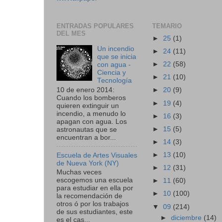
ENTRADAS POPULARES
TEMARIO
DEL MES
►
25
(1)
Un incendio
►
24
(11)
que se inicia
►
22
(58)
con agua -
Ciencia y
►
21
(10)
Tecnología
10 de enero 2014:
►
20
(9)
Cuando los bomberos
►
19
(4)
quieren extinguir un
incendio, a menudo lo
►
16
(3)
apagan con agua. Los
►
15
(5)
astronautas que se
encuentran a bor...
►
14
(3)
►
13
(10)
Escuela de Artes Visuales
de Nueva York (NY)
►
12
(31)
Muchas veces
escogemos una escuela
►
11
(60)
para estudiar en ella por
►
10
(100)
la recomendación de
otros ó por los trabajos
▼
09
(214)
de sus estudiantes, este
►
diciembre
(14)
es el cas...