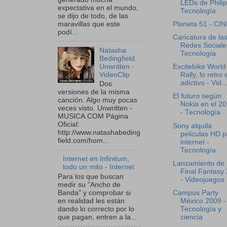
LEDs de Philip
expectativa en el mundo,
Tecnología
se dijo de todo, de las
maravillas que este
Planeta 51 - CI
podí...
Caricatura de la
Redes Sociale
Natasha
Tecnología
Bedingfield,
Unwritten -
Excitebike World
VideoClip
Rally, lo retro 
adictivo - Vid..
Dos
versiones de la misma
El futuro según
canción. Algo muy pocas
Nokia en el 2
veces visto. Unwritten -
- Tecnología
MUSICA.COM Página
Oficial:
Sony alquila
http://www.natashabeding
peliculas HD p
field.com/hom...
internet -
Tecnología
Internet en Infinitum,
Lanzamiento de
todo un mito - Internet
Final Fantasy 
Para los que buscan
- Videojuegos
medir su "Ancho de
Campus Party
Banda" y comprobar si
México 2009 -
en realidad les están
Tecnología y
dando lo correcto por lo
ciencia
que pagan, entren a la...