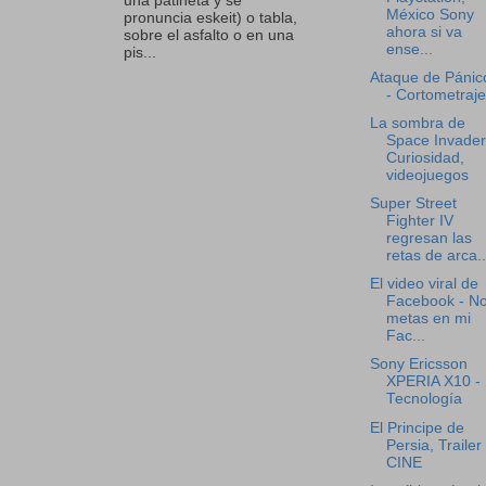
una patineta y se
México Sony
pronuncia eskeit) o tabla,
ahora si va
sobre el asfalto o en una
ense...
pis...
Ataque de Pánico
- Cortometraje
La sombra de
Space Invader
Curiosidad,
videojuegos
Super Street
Fighter IV
regresan las
retas de arca..
El video viral de
Facebook - No
metas en mi
Fac...
Sony Ericsson
XPERIA X10 -
Tecnología
El Principe de
Persia, Trailer 
CINE