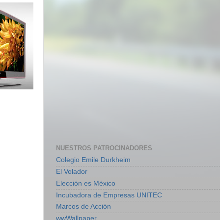
NUESTROS PATROCINADORES
Colegio Emile Durkheim
El Volador
Elección es México
Incubadora de Empresas UNITEC
Marcos de Acción
wwWallpaper