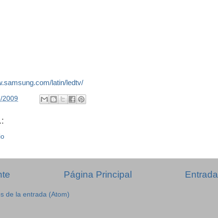
w.samsung.com/latin/ledtv/
2/2009
:
io
nte
Página Principal
Entrada
s de la entrada (Atom)