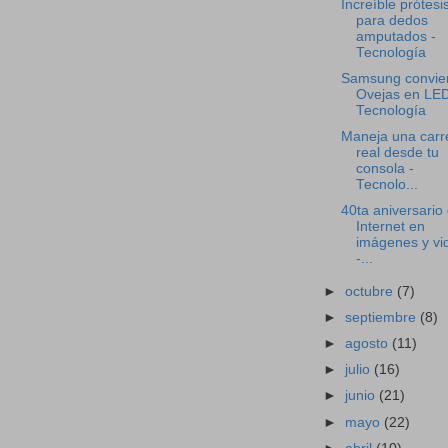
Increíble prótesi
para dedos
amputados -
Tecnología
Samsung convie
Ovejas en LED
Tecnología
Maneja una carr
real desde tu
consola -
Tecnolo...
40ta aniversario
Internet en
imágenes y vi
-...
►
octubre
(7)
►
septiembre
(8)
►
agosto
(11)
►
julio
(16)
►
junio
(21)
►
mayo
(22)