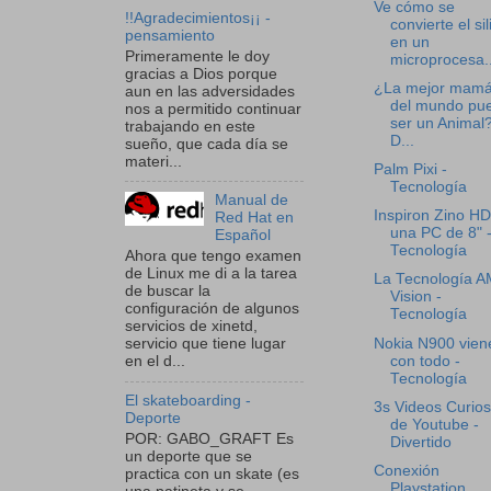
Ve cómo se
!!Agradecimientos¡¡ -
convierte el sil
pensamiento
en un
Primeramente le doy
microprocesa..
gracias a Dios porque
¿La mejor mam
aun en las adversidades
del mundo pu
nos a permitido continuar
ser un Animal?
trabajando en este
D...
sueño, que cada día se
materi...
Palm Pixi -
Tecnología
Manual de
Inspiron Zino HD
Red Hat en
una PC de 8" 
Español
Tecnología
Ahora que tengo examen
de Linux me di a la tarea
La Tecnología 
de buscar la
Vision -
configuración de algunos
Tecnología
servicios de xinetd,
Nokia N900 vien
servicio que tiene lugar
con todo -
en el d...
Tecnología
El skateboarding -
3s Videos Curio
Deporte
de Youtube -
POR: GABO_GRAFT Es
Divertido
un deporte que se
Conexión
practica con un skate (es
Playstation,