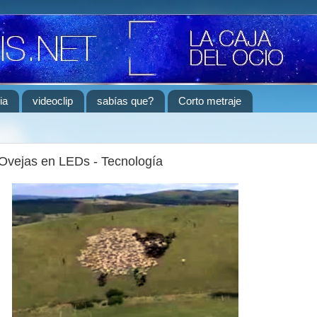
ia
videoclip
sabías que?
Corto metraje
Ovejas en LEDs - Tecnología