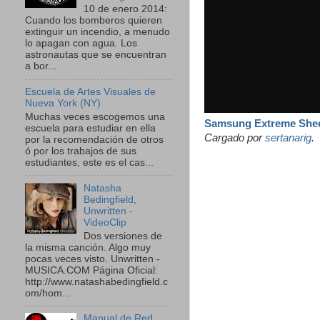
10 de enero 2014:
Cuando los bomberos quieren
extinguir un incendio, a menudo
lo apagan con agua. Los
astronautas que se encuentran
a bor...
Escuela de Artes Visuales de
Nueva York (NY)
Muchas veces escogemos una
Samsung Extreme She
escuela para estudiar en ella
Cargado por
sertanarig
.
por la recomendación de otros
ó por los trabajos de sus
estudiantes, este es el cas...
Natasha
Bedingfield,
Unwritten -
VideoClip
Dos versiones de
la misma canción. Algo muy
pocas veces visto. Unwritten -
MUSICA.COM Página Oficial:
http://www.natashabedingfield.c
om/hom...
Manual de Red