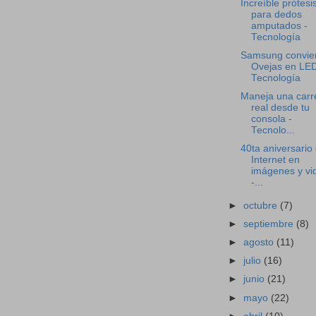
Increíble prótesi
para dedos
amputados -
Tecnología
Samsung convie
Ovejas en LED
Tecnología
Maneja una carr
real desde tu
consola -
Tecnolo...
40ta aniversario
Internet en
imágenes y vi
-...
►
octubre
(7)
►
septiembre
(8)
►
agosto
(11)
►
julio
(16)
►
junio
(21)
►
mayo
(22)