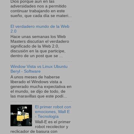
Dios porque aun en las
adversidades nos a permitido
continuar trabajando en este
sueño, que cada día se materi...
El verdadero mundo de la Web
2.0
Hace unas semanas los Web
Masters discutían el verdadero
significado de la Web 2.0,
discusión en la que participe,
dentro de un post que se ...
Window Vista vs Linux Ubuntu
Beryl - Software
A unos meses de haberse
liberado el Windows vista a
generado mucha expectativa en
el mundo, se dijo de todo, de
las maravillas que este podí...
El primer robot con
emociones, Wall E
- Tecnología
Wall-E es el primer
robot recolector y
reclicador de basura con