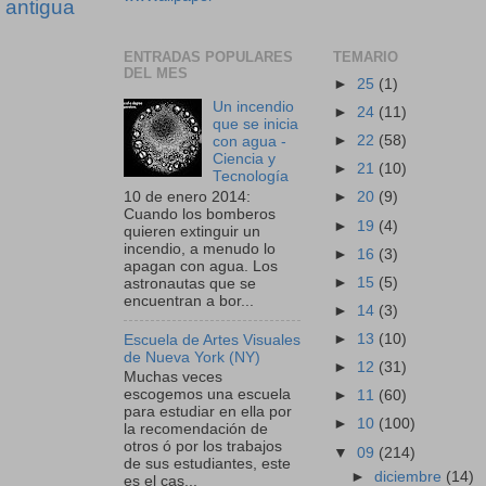
 antigua
ENTRADAS POPULARES
TEMARIO
DEL MES
►
25
(1)
Un incendio
►
24
(11)
que se inicia
►
22
(58)
con agua -
Ciencia y
►
21
(10)
Tecnología
10 de enero 2014:
►
20
(9)
Cuando los bomberos
►
19
(4)
quieren extinguir un
incendio, a menudo lo
►
16
(3)
apagan con agua. Los
►
15
(5)
astronautas que se
encuentran a bor...
►
14
(3)
►
13
(10)
Escuela de Artes Visuales
de Nueva York (NY)
►
12
(31)
Muchas veces
escogemos una escuela
►
11
(60)
para estudiar en ella por
►
10
(100)
la recomendación de
otros ó por los trabajos
▼
09
(214)
de sus estudiantes, este
►
diciembre
(14)
es el cas...