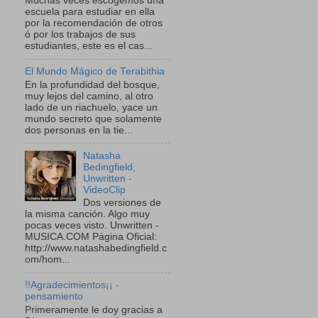
Muchas veces escogemos una
escuela para estudiar en ella
por la recomendación de otros
ó por los trabajos de sus
estudiantes, este es el cas...
El Mundo Mágico de Terabithia
En la profundidad del bosque,
muy lejos del camino, al otro
lado de un riachuelo, yace un
mundo secreto que solamente
dos personas en la tie...
Natasha
Bedingfield,
Unwritten -
VideoClip
Dos versiones de
la misma canción. Algo muy
pocas veces visto. Unwritten -
MUSICA.COM Página Oficial:
http://www.natashabedingfield.c
om/hom...
!!Agradecimientos¡¡ -
pensamiento
Primeramente le doy gracias a