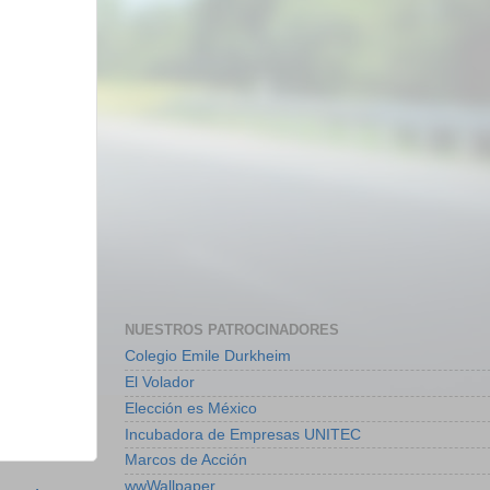
NUESTROS PATROCINADORES
Colegio Emile Durkheim
El Volador
Elección es México
Incubadora de Empresas UNITEC
Marcos de Acción
wwWallpaper