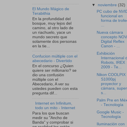
▼
noviembre
(32)
El Mundo Mágico de
PC cubo de NVID
Terabithia
funcional en
En la profundidad del
forma de trofe
bosque, muy lejos del
...
camino, al otro lado de
un riachuelo, yace un
Nueva cámara
mundo secreto que
concepto NOV
solamente dos personas
Digital Reflex
en la tie...
Canon - ...
Exhibición
Confucion múltiple con el
Internacional 
abecedario - Divertido
Robots, IREX
En el concurso ¿Quien
2009 - Te...
quiere ser millonario? se
Nikon COOLPIX
dio una confusión
S1000pj
múltiple con el
proyector y
Abecedario, A ver su
cámara, super
ustedes pueden con esta
s...
pregunta dif...
Palm Pre en Méx
Internet en Infinitum,
- Tecnología
todo un mito - Internet
Google Music -
Para los que buscan
Tecnología
medir su "Ancho de
Banda" y comprobar si
Iluminación con
en realidad les están