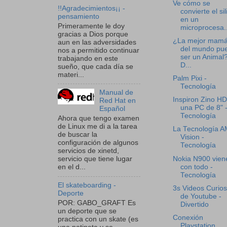
Ve cómo se
!!Agradecimientos¡¡ -
convierte el sil
pensamiento
en un
Primeramente le doy
microprocesa..
gracias a Dios porque
¿La mejor mam
aun en las adversidades
del mundo pu
nos a permitido continuar
ser un Animal?
trabajando en este
D...
sueño, que cada día se
materi...
Palm Pixi -
Tecnología
Manual de
Inspiron Zino HD
Red Hat en
una PC de 8" 
Español
Tecnología
Ahora que tengo examen
de Linux me di a la tarea
La Tecnología 
de buscar la
Vision -
configuración de algunos
Tecnología
servicios de xinetd,
Nokia N900 vien
servicio que tiene lugar
con todo -
en el d...
Tecnología
El skateboarding -
3s Videos Curio
Deporte
de Youtube -
POR: GABO_GRAFT Es
Divertido
un deporte que se
Conexión
practica con un skate (es
Playstation,