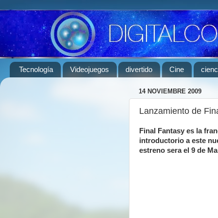
Tecnología
Videojuegos
divertido
Cine
cienc
14 NOVIEMBRE 2009
Lanzamiento de Fina
Final Fantasy es la fra
introductorio a este n
estreno sera el 9 de M