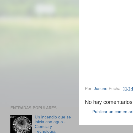
Por:
Josuno
Fecha:
11/1
No hay comentarios.
ENTRADAS POPULARES
Publicar un comentar
Un incendio que se
inicia con agua -
Ciencia y
Tecnología