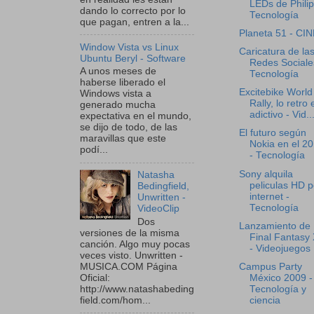
LEDs de Philip
dando lo correcto por lo
Tecnología
que pagan, entren a la...
Planeta 51 - CI
Window Vista vs Linux
Caricatura de la
Ubuntu Beryl - Software
Redes Sociale
A unos meses de
Tecnología
haberse liberado el
Excitebike World
Windows vista a
Rally, lo retro 
generado mucha
adictivo - Vid..
expectativa en el mundo,
se dijo de todo, de las
El futuro según
maravillas que este
Nokia en el 2
podí...
- Tecnología
Sony alquila
Natasha
peliculas HD p
Bedingfield,
internet -
Unwritten -
Tecnología
VideoClip
Dos
Lanzamiento de
versiones de la misma
Final Fantasy 
canción. Algo muy pocas
- Videojuegos
veces visto. Unwritten -
Campus Party
MUSICA.COM Página
México 2009 -
Oficial:
Tecnología y
http://www.natashabeding
ciencia
field.com/hom...