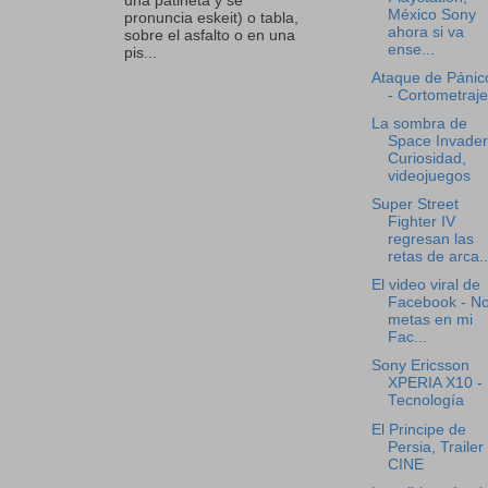
una patineta y se
México Sony
pronuncia eskeit) o tabla,
ahora si va
sobre el asfalto o en una
ense...
pis...
Ataque de Pánico
- Cortometraje
La sombra de
Space Invader
Curiosidad,
videojuegos
Super Street
Fighter IV
regresan las
retas de arca..
El video viral de
Facebook - No
metas en mi
Fac...
Sony Ericsson
XPERIA X10 -
Tecnología
El Principe de
Persia, Trailer 
CINE