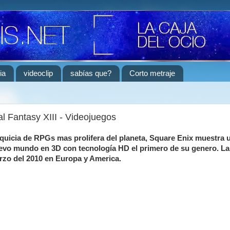
ia
videoclip
sabías que?
Corto metraje
l Fantasy XIII - Videojuegos
nquicia de RPGs mas prolifera del planeta,
Square Enix muestra 
uevo mundo en 3D con tecnología HD el primero de su genero. La
arzo del 2010 en Europa y America.