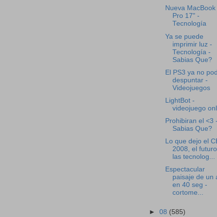
Nueva MacBook
Pro 17" -
Tecnología
Ya se puede
imprimir luz -
Tecnología -
Sabias Que?
El PS3 ya no po
despuntar -
Videojuegos
LightBot -
videojuego onl
Prohibiran el <3 
Sabias Que?
Lo que dejo el 
2008, el futur
las tecnolog...
Espectacular
paisaje de un
en 40 seg -
cortome...
►
08
(585)