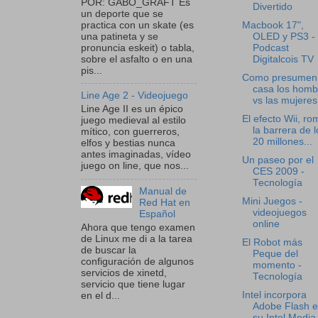
POR: GABO_GRAFT Es
Divertido
un deporte que se
practica con un skate (es
Macbook 17",
una patineta y se
OLED y PS3 -
pronuncia eskeit) o tabla,
Podcast
sobre el asfalto o en una
Digitalcois TV
pis...
Como presumen 
casa los homb
Line Age 2 - Videojuego
vs las mujeres 
Line Age II es un épico
El efecto Wii, r
juego medieval al estilo
la barrera de l
mítico, con guerreros,
20 millones...
elfos y bestias nunca
antes imaginadas, vídeo
Un paseo por el
juego on line, que nos...
CES 2009 -
Tecnología
Manual de
Mini Juegos -
Red Hat en
videojuegos
Español
online
Ahora que tengo examen
de Linux me di a la tarea
El Robot más
de buscar la
Peque del
configuración de algunos
momento -
servicios de xinetd,
Tecnología
servicio que tiene lugar
Intel incorpora
en el d...
Adobe Flash 
su Intel Media