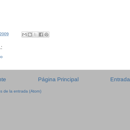
/2009
:
io
nte
Página Principal
Entrada
s de la entrada (Atom)