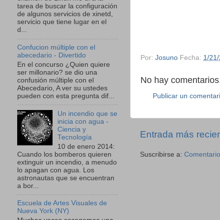
tarea de buscar la configuración
de algunos servicios de xinetd,
servicio que tiene lugar en el
d...
Confucion múltiple con el
abecedario - Divertido
Por:
Josuno
Fecha:
1/21
En el concurso ¿Quien quiere
ser millonario? se dio una
No hay comentarios.
confusión múltiple con el
Abecedario, A ver su ustedes
pueden con esta pregunta dif...
Publicar un comentar
Un incendio que se
inicia con agua -
Ciencia y
Entrada más recie
Tecnología
10 de enero 2014:
Cuando los bomberos quieren
Suscribirse a:
Comentario
extinguir un incendio, a menudo
lo apagan con agua. Los
astronautas que se encuentran
a bor...
Escuela de Artes Visuales de
Nueva York (NY)