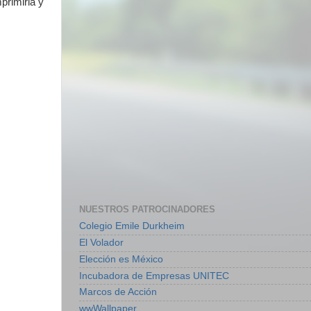
primirla y
NUESTROS PATROCINADORES
Colegio Emile Durkheim
El Volador
Elección es México
Incubadora de Empresas UNITEC
Marcos de Acción
wwWallpaper