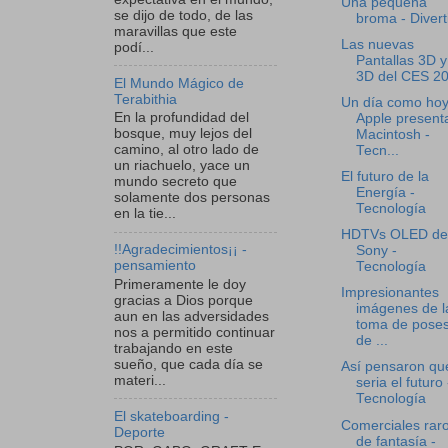
Una pequeña
se dijo de todo, de las
broma - Divert
maravillas que este
Las nuevas
podí...
Pantallas 3D 
3D del CES 2
El Mundo Mágico de
Terabithia
Un día como ho
En la profundidad del
Apple presenta
bosque, muy lejos del
Macintosh -
camino, al otro lado de
Tecn...
un riachuelo, yace un
El futuro de la
mundo secreto que
Energía -
solamente dos personas
Tecnología
en la tie...
HDTVs OLED de
!!Agradecimientos¡¡ -
Sony -
pensamiento
Tecnología
Primeramente le doy
Impresionantes
gracias a Dios porque
imágenes de l
aun en las adversidades
toma de poses
nos a permitido continuar
de ...
trabajando en este
sueño, que cada día se
Así pensaron qu
materi...
seria el futuro 
Tecnología
El skateboarding -
Comerciales raro
Deporte
de fantasía -