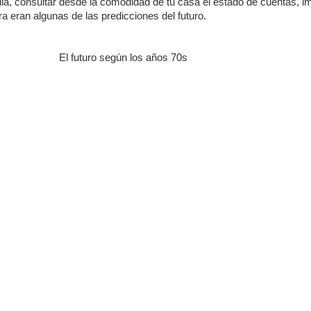
lia, consultar desde la comodidad de tu casa el estado de cuentas, im
a eran algunas de las predicciones del futuro.
El futuro según los años 70s