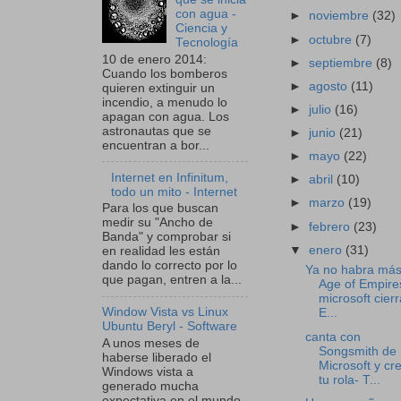
con agua -
►
noviembre
(32)
Ciencia y
►
octubre
(7)
Tecnología
10 de enero 2014:
►
septiembre
(8)
Cuando los bomberos
►
agosto
(11)
quieren extinguir un
incendio, a menudo lo
►
julio
(16)
apagan con agua. Los
astronautas que se
►
junio
(21)
encuentran a bor...
►
mayo
(22)
Internet en Infinitum,
►
abril
(10)
todo un mito - Internet
►
marzo
(19)
Para los que buscan
medir su "Ancho de
►
febrero
(23)
Banda" y comprobar si
▼
enero
(31)
en realidad les están
dando lo correcto por lo
Ya no habra má
que pagan, entren a la...
Age of Empire
microsoft cierr
Window Vista vs Linux
E...
Ubuntu Beryl - Software
canta con
A unos meses de
Songsmith de
haberse liberado el
Microsoft y cr
Windows vista a
tu rola- T...
generado mucha
expectativa en el mundo,