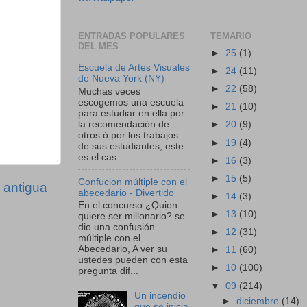
ENTRADAS POPULARES
TEMARIO
DEL MES
►
25
(1)
Escuela de Artes Visuales
►
24
(11)
de Nueva York (NY)
►
22
(58)
Muchas veces
escogemos una escuela
►
21
(10)
para estudiar en ella por
la recomendación de
►
20
(9)
otros ó por los trabajos
►
19
(4)
de sus estudiantes, este
es el cas...
►
16
(3)
►
15
(5)
Confucion múltiple con el
 antigua
abecedario - Divertido
►
14
(3)
En el concurso ¿Quien
►
13
(10)
quiere ser millonario? se
dio una confusión
►
12
(31)
múltiple con el
Abecedario, A ver su
►
11
(60)
ustedes pueden con esta
►
10
(100)
pregunta dif...
▼
09
(214)
Un incendio
►
diciembre
(14)
que se inicia