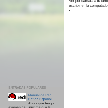
Ver por cámara a tu fami
escribir en la computador
-
ENTRADAS POPULARES
Manual de Red
Hat en Español
Ahora que tengo
examen de Linux me di a la