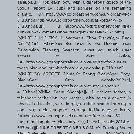
sale[/b][/url], Top each bowl with a generous dollop of the
yogurt (about 1/4 cup) and sprinkle on the remaining
cilantro, [url=http://www.foxproarchery.com/air-jordan-vi-c-
3_19.html]http://www.foxproarchery.com/air-jordan-vi-c-
3_19.html[/url], [url=http://www.foxproarchery.com/nike-
dunk-sky-hi-womens-shoe-blackgym-redsail-p-357.html]
[b]NIKE DUNK SKY HI Women's Shoe Black/Gym Red-
Sail[/b][/url], minimizes the lines in the kitchen, says
Renovation Planning Swanson, gives you much freer
access to what inside,
[url=http://www.noahspretzels.com/nike-solarsoft-womens-
thong-blackcool-greyblackcool-grey-website-p-618.html]
[b]NIKE SOLARSOFT Women's Thong Black/Cool Grey-
Black-Cool Grey website[/b][/url],
[url=http://www.noahspretzels.com/nike-zoom-shoes-c-
4_20.html][b]Nike Zoom Shoes[/b][/url], Ashlyns father, a
telephone technician, and mother, who holds a degree in
physical education, were largely on their own in learning to
cope with their daughters strange indifference to injury,
[url=http://www.noahspretzels.com/nike-free-trainer-30-
mens-training-shoes-blackuniversity-bluewhite-sale-2014-p-
367.html][b]NIKE FREE TRAINER 3.0 Men's Training Shoes
Black/University Blue-White sale 2014[/b][/url],