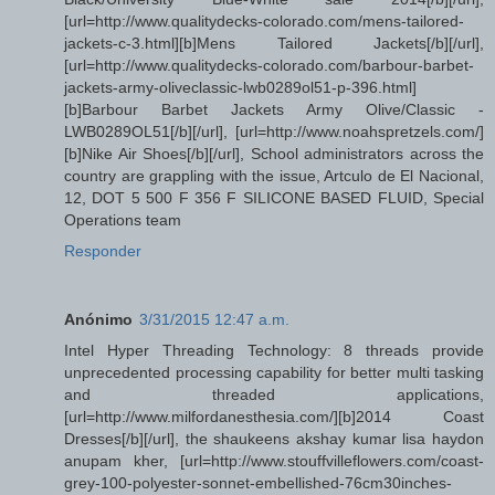
[url=http://www.qualitydecks-colorado.com/mens-tailored-
jackets-c-3.html][b]Mens Tailored Jackets[/b][/url],
[url=http://www.qualitydecks-colorado.com/barbour-barbet-
jackets-army-oliveclassic-lwb0289ol51-p-396.html]
[b]Barbour Barbet Jackets Army Olive/Classic -
LWB0289OL51[/b][/url], [url=http://www.noahspretzels.com/]
[b]Nike Air Shoes[/b][/url], School administrators across the
country are grappling with the issue, Artculo de El Nacional,
12, DOT 5 500 F 356 F SILICONE BASED FLUID, Special
Operations team
Responder
Anónimo
3/31/2015 12:47 a.m.
Intel Hyper Threading Technology: 8 threads provide
unprecedented processing capability for better multi tasking
and threaded applications,
[url=http://www.milfordanesthesia.com/][b]2014 Coast
Dresses[/b][/url], the shaukeens akshay kumar lisa haydon
anupam kher, [url=http://www.stouffvilleflowers.com/coast-
grey-100-polyester-sonnet-embellished-76cm30inches-