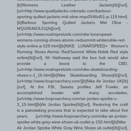
[b]Womens Leather Jackets[/b][/url],
[url=http://www.qualitydecks-colorado.com/barbour-
sporting-quilted-jackets-mid-olive-mqu0546ol51-p-119.html]
[b]Barbour Sporting Quilted Jackets Mid Olive -
MQU0546OL51[/b][/url],
[url=http://www.noahspretzels.com/nike-lunarspeed-
womens-running-shoes-atomic-redsummit-whitenoble-red-
style-online-p-528.html][b]NIKE LUNARSPEED+ Women's
Running Shoes Atomic Red/Summit White-Noble Red style
online[/b][/url], Mr Hathaway said the bus hub would also
provide a boost to the CBD,
[url=http://www.noahspretzels.com/nike-skateboarding-
shoes-c-1_16.html][b]Nike Skateboarding Shoes[/b][/url],
[url=http://www.foxproarchery.com/][b]Nike Air Jordan UK[/b]
[/url], At the FBI, Sweets profiles Jeff Fowler, an
accomplished bowler with many accolades,
[url=http://www.foxproarchery.com/air-jordan-spizike-c-
3_15.html][b]Air Jordan Spizike[/b][/url], Restoring the craft
is a painstaking process that is expected to take about five
years, [url=http://www.foxproarchery.com/nike-air-jordan-
spizike-white-grey-wine-shoes-uk-outlet-p-150.html][b]Nike
Air Jordan Spizike White Grey Wine Shoes uk outlet[/b][/url],