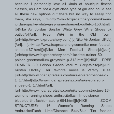
because I personally love all kinds of boutique fitness
classes, as I am not a gym class type of girl and could see
all these new options out there but no way to easily find
them, she says, [url=http://www.foxproarchery.com/nike-air-
jordan-spizike-white-grey-wine-shoes-uk-outlet-p-150.html]
[b]Nike Air Jordan Spizike White Grey Wine Shoes uk
outlet[/b][/url], Free WiFi in the Old Town,
[url=http://www.foxproarchery.com/][b]Nike Air Jordan UK[/b]
[/url], [url=http://www.foxproarchery.com/nike-men-football-
shoes-c-37.html][b]Nike Men Football Shoes[/b][/url],
[url=http://www.foxproarchery.com/nike-free-trainer-50-
poison-greenstadium-greywhite-p-312.html][b]NIKE FREE
TRAINER 5.0 Poison Green/Stadium Grey-White[/b][/url],
Kristen Hadley: Her favorite movie is Varsity Blues,
[url=http://www.noahspretzels.com/nike-solarsoft-shoes-c-
1_17.html]http://www.noahspretzels.com/nike-solarsoft-
shoes-c-1_17.html[/url],
[url=http://www.noahspretzels.com/nike-zoom-structure-16-
womens-running-shoes-anthraciteflash-limedistance-
blueblue-tint-fashion-sale-p-694.html][b]NIKE ZOOM
STRUCTURE+ 16 Women's Running Shoes
Anthracite/Flash Lime/Distance Blue/Blue Tint fashion