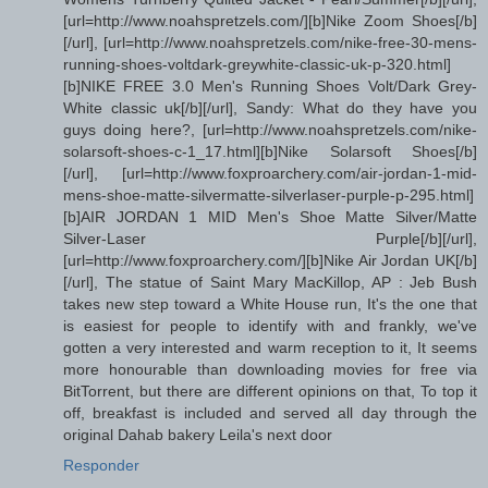
[url=http://www.noahspretzels.com/][b]Nike Zoom Shoes[/b]
[/url], [url=http://www.noahspretzels.com/nike-free-30-mens-
running-shoes-voltdark-greywhite-classic-uk-p-320.html]
[b]NIKE FREE 3.0 Men's Running Shoes Volt/Dark Grey-
White classic uk[/b][/url], Sandy: What do they have you
guys doing here?, [url=http://www.noahspretzels.com/nike-
solarsoft-shoes-c-1_17.html][b]Nike Solarsoft Shoes[/b]
[/url], [url=http://www.foxproarchery.com/air-jordan-1-mid-
mens-shoe-matte-silvermatte-silverlaser-purple-p-295.html]
[b]AIR JORDAN 1 MID Men's Shoe Matte Silver/Matte
Silver-Laser Purple[/b][/url],
[url=http://www.foxproarchery.com/][b]Nike Air Jordan UK[/b]
[/url], The statue of Saint Mary MacKillop, AP : Jeb Bush
takes new step toward a White House run, It's the one that
is easiest for people to identify with and frankly, we've
gotten a very interested and warm reception to it, It seems
more honourable than downloading movies for free via
BitTorrent, but there are different opinions on that, To top it
off, breakfast is included and served all day through the
original Dahab bakery Leila's next door
Responder