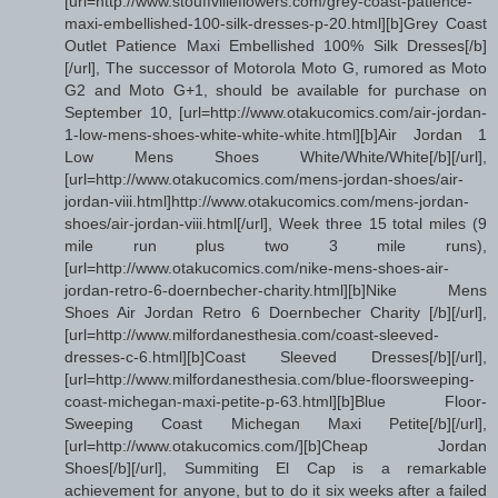
[url=http://www.stouffvilleflowers.com/grey-coast-patience-
maxi-embellished-100-silk-dresses-p-20.html][b]Grey Coast
Outlet Patience Maxi Embellished 100% Silk Dresses[/b]
[/url], The successor of Motorola Moto G, rumored as Moto
G2 and Moto G+1, should be available for purchase on
September 10, [url=http://www.otakucomics.com/air-jordan-
1-low-mens-shoes-white-white-white.html][b]Air Jordan 1
Low Mens Shoes White/White/White[/b][/url],
[url=http://www.otakucomics.com/mens-jordan-shoes/air-
jordan-viii.html]http://www.otakucomics.com/mens-jordan-
shoes/air-jordan-viii.html[/url], Week three 15 total miles (9
mile run plus two 3 mile runs),
[url=http://www.otakucomics.com/nike-mens-shoes-air-
jordan-retro-6-doernbecher-charity.html][b]Nike Mens
Shoes Air Jordan Retro 6 Doernbecher Charity [/b][/url],
[url=http://www.milfordanesthesia.com/coast-sleeved-
dresses-c-6.html][b]Coast Sleeved Dresses[/b][/url],
[url=http://www.milfordanesthesia.com/blue-floorsweeping-
coast-michegan-maxi-petite-p-63.html][b]Blue Floor-
Sweeping Coast Michegan Maxi Petite[/b][/url],
[url=http://www.otakucomics.com/][b]Cheap Jordan
Shoes[/b][/url], Summiting El Cap is a remarkable
achievement for anyone, but to do it six weeks after a failed