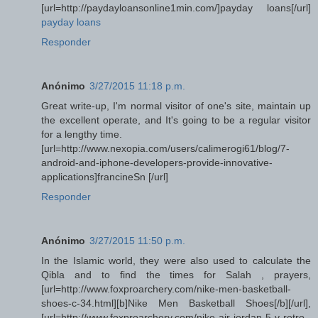
[url=http://paydayloansonline1min.com/]payday loans[/url]
payday loans
Responder
Anónimo
3/27/2015 11:18 p.m.
Great write-up, I'm normal visitor of one's site, maintain up
the excellent operate, and It's going to be a regular visitor
for a lengthy time.
[url=http://www.nexopia.com/users/calimerogi61/blog/7-
android-and-iphone-developers-provide-innovative-
applications]francineSn [/url]
Responder
Anónimo
3/27/2015 11:50 p.m.
In the Islamic world, they were also used to calculate the
Qibla and to find the times for Salah , prayers,
[url=http://www.foxproarchery.com/nike-men-basketball-
shoes-c-34.html][b]Nike Men Basketball Shoes[/b][/url],
[url=http://www.foxproarchery.com/nike-air-jordan-5-v-retro-