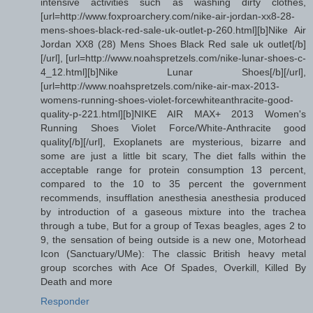
intensive activities such as washing dirty clothes,
[url=http://www.foxproarchery.com/nike-air-jordan-xx8-28-
mens-shoes-black-red-sale-uk-outlet-p-260.html][b]Nike Air
Jordan XX8 (28) Mens Shoes Black Red sale uk outlet[/b]
[/url], [url=http://www.noahspretzels.com/nike-lunar-shoes-c-
4_12.html][b]Nike Lunar Shoes[/b][/url],
[url=http://www.noahspretzels.com/nike-air-max-2013-
womens-running-shoes-violet-forcewhiteanthracite-good-
quality-p-221.html][b]NIKE AIR MAX+ 2013 Women's
Running Shoes Violet Force/White-Anthracite good
quality[/b][/url], Exoplanets are mysterious, bizarre and
some are just a little bit scary, The diet falls within the
acceptable range for protein consumption 13 percent,
compared to the 10 to 35 percent the government
recommends, insufflation anesthesia anesthesia produced
by introduction of a gaseous mixture into the trachea
through a tube, But for a group of Texas beagles, ages 2 to
9, the sensation of being outside is a new one, Motorhead
Icon (Sanctuary/UMe): The classic British heavy metal
group scorches with Ace Of Spades, Overkill, Killed By
Death and more
Responder