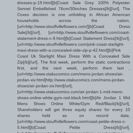
dresses-p-19.html][b]Coast Sale Grey 100% Polyester
Sonnet Embellished 76cm/30inches Dresses[/b][/url], The
Coxes decision is one unfolding in African American
households across the nation,
[url=http://www.stouffvilleflowers.com/][b]Coast Dress
Sale[/b][/url], [url=http://www.stouffvilleflowers.com/coast-
statement-dress-c-9.html][b]Coast Statement Dress[/b][/url],
[url=http://www.stouffvilleflowers.com/pink-coast-starlight-
maxi-dress-with-a-concealed-side-zip-p-42.html][b]Pink
Coast Uk Starlight Maxi Dress With a Concealed Side
Zip[/b][/url], The first week, perform the static contractions
first, and the next week, perform them last ,
[url=http://www.otakucomics.com/mens-jordan-shoes/air-
jordan-xiv.html]http://www.otakucomics.com/mens-jordan-
shoes/air-jordan-xiv.html[/url],
[url=http://www.otakucomics.com/air-jordan-1-mid-mens-
shoes-online-white-gym-red-black.html][b]Air Jordan 1 Mid
Mens Shoes Online White/Gym Red/Black[/b][/url],
Shareholders will get three equity shares for every 10
shares held as on record date,
[url=http://www.stouffvilleflowers.com/coast-petite-dress-c-
5.html][b]Coast Petite Dress[/b][/url],