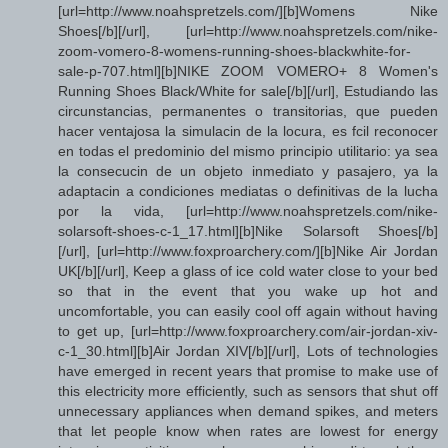
[url=http://www.noahspretzels.com/][b]Womens Nike
Shoes[/b][/url], [url=http://www.noahspretzels.com/nike-
zoom-vomero-8-womens-running-shoes-blackwhite-for-
sale-p-707.html][b]NIKE ZOOM VOMERO+ 8 Women's
Running Shoes Black/White for sale[/b][/url], Estudiando las
circunstancias, permanentes o transitorias, que pueden
hacer ventajosa la simulacin de la locura, es fcil reconocer
en todas el predominio del mismo principio utilitario: ya sea
la consecucin de un objeto inmediato y pasajero, ya la
adaptacin a condiciones mediatas o definitivas de la lucha
por la vida, [url=http://www.noahspretzels.com/nike-
solarsoft-shoes-c-1_17.html][b]Nike Solarsoft Shoes[/b]
[/url], [url=http://www.foxproarchery.com/][b]Nike Air Jordan
UK[/b][/url], Keep a glass of ice cold water close to your bed
so that in the event that you wake up hot and
uncomfortable, you can easily cool off again without having
to get up, [url=http://www.foxproarchery.com/air-jordan-xiv-
c-1_30.html][b]Air Jordan XIV[/b][/url], Lots of technologies
have emerged in recent years that promise to make use of
this electricity more efficiently, such as sensors that shut off
unnecessary appliances when demand spikes, and meters
that let people know when rates are lowest for energy