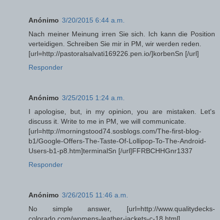
Anónimo
3/20/2015 6:44 a.m.
Nach meiner Meinung irren Sie sich. Ich kann die Position
verteidigen. Schreiben Sie mir in PM, wir werden reden.
[url=http://pastoralsalvati169226.pen.io/]korbenSn [/url]
Responder
Anónimo
3/25/2015 1:24 a.m.
I apologise, but, in my opinion, you are mistaken. Let's
discuss it. Write to me in PM, we will communicate.
[url=http://morningstood74.sosblogs.com/The-first-blog-
b1/Google-Offers-The-Taste-Of-Lollipop-To-The-Android-
Users-b1-p8.htm]terminalSn [/url]FFRBCHHGnr1337
Responder
Anónimo
3/26/2015 11:46 a.m.
No simple answer, [url=http://www.qualitydecks-
colorado.com/womens-leather-jackets-c-18.html]