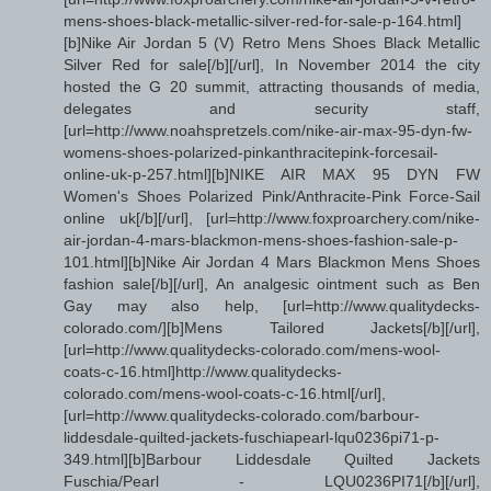
mens-shoes-black-metallic-silver-red-for-sale-p-164.html]
[b]Nike Air Jordan 5 (V) Retro Mens Shoes Black Metallic
Silver Red for sale[/b][/url], In November 2014 the city
hosted the G 20 summit, attracting thousands of media,
delegates and security staff,
[url=http://www.noahspretzels.com/nike-air-max-95-dyn-fw-
womens-shoes-polarized-pinkanthracitepink-forcesail-
online-uk-p-257.html][b]NIKE AIR MAX 95 DYN FW
Women's Shoes Polarized Pink/Anthracite-Pink Force-Sail
online uk[/b][/url], [url=http://www.foxproarchery.com/nike-
air-jordan-4-mars-blackmon-mens-shoes-fashion-sale-p-
101.html][b]Nike Air Jordan 4 Mars Blackmon Mens Shoes
fashion sale[/b][/url], An analgesic ointment such as Ben
Gay may also help, [url=http://www.qualitydecks-
colorado.com/][b]Mens Tailored Jackets[/b][/url],
[url=http://www.qualitydecks-colorado.com/mens-wool-
coats-c-16.html]http://www.qualitydecks-
colorado.com/mens-wool-coats-c-16.html[/url],
[url=http://www.qualitydecks-colorado.com/barbour-
liddesdale-quilted-jackets-fuschiapearl-lqu0236pi71-p-
349.html][b]Barbour Liddesdale Quilted Jackets
Fuschia/Pearl - LQU0236PI71[/b][/url],