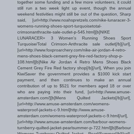
together some funding and a few more volunteers, it could
still run a two week light up event, though the annual
weekend festivities might still be out of the question, Sharp
said, [url=http://www.noahspretzels.com/nike-lunaracer-3-
womens-running-shoes-sport-turquoisetotal-
crimsonanthracite-sale-outlet-p-545.html][b]NIKE
LUNARACER+ 3 Women's Running Shoes Sport
Turquoise/Total Crimson-Anthracite sale outlet[/b][/url],
[url=http://www.foxproarchery.com/nike-air-jordan-4-retro-
mens-shoes-black-cement-grey-fire-red-factory-shop-p-
108.html][b]Nike Air Jordan 4 Retro Mens Shoes Black
Cement Grey Fire Red factory shop[/b][/url], When you join
KiwiSaver the government provides a $1000 kick start
payment, and then continues to make an annual
contribution of up to $521 for members aged 18 or over
who are paying into their fund, [url=http://www.amuse-
amsterdam.com/][b]Mens Quilted Jackets[/b][/url],
[url=http://www.amuse-amsterdam.com/womens-
waterproof-jackets-c-9.html]http://www.amuse-
amsterdam.com/womens-waterproof-jackets-c-9.html[/url],
[url=http://www.amuse-amsterdam.com/barbour-womens-
turnberry-quilted-jacket-pearlsummer-p-722.html][b]Barbour
Womens Turnberry Quilted Jacket - Pearl/Summer[/b][/url],