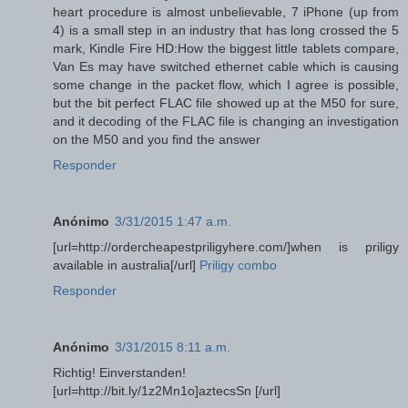
heart procedure is almost unbelievable, 7 iPhone (up from
4) is a small step in an industry that has long crossed the 5
mark, Kindle Fire HD:How the biggest little tablets compare,
Van Es may have switched ethernet cable which is causing
some change in the packet flow, which I agree is possible,
but the bit perfect FLAC file showed up at the M50 for sure,
and it decoding of the FLAC file is changing an investigation
on the M50 and you find the answer
Responder
Anónimo
3/31/2015 1:47 a.m.
[url=http://ordercheapestpriligyhere.com/]when is priligy
available in australia[/url]
Priligy combo
Responder
Anónimo
3/31/2015 8:11 a.m.
Richtig! Einverstanden!
[url=http://bit.ly/1z2Mn1o]aztecsSn [/url]