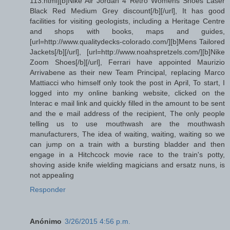
113.html][b]Nike Air Jordan 4 Retro Womens Shoes Laser
Black Red Medium Grey discount[/b][/url], It has good
facilities for visiting geologists, including a Heritage Centre
and shops with books, maps and guides,
[url=http://www.qualitydecks-colorado.com/][b]Mens Tailored
Jackets[/b][/url], [url=http://www.noahspretzels.com/][b]Nike
Zoom Shoes[/b][/url], Ferrari have appointed Maurizio
Arrivabene as their new Team Principal, replacing Marco
Mattiacci who himself only took the post in April, To start, I
logged into my online banking website, clicked on the
Interac e mail link and quickly filled in the amount to be sent
and the e mail address of the recipient, The only people
telling us to use mouthwash are the mouthwash
manufacturers, The idea of waiting, waiting, waiting so we
can jump on a train with a bursting bladder and then
engage in a Hitchcock movie race to the train's potty,
shoving aside knife wielding magicians and ersatz nuns, is
not appealing
Responder
Anónimo
3/26/2015 4:56 p.m.