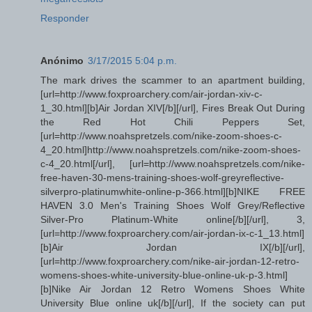
Responder
Anónimo
3/17/2015 5:04 p.m.
The mark drives the scammer to an apartment building,
[url=http://www.foxproarchery.com/air-jordan-xiv-c-
1_30.html][b]Air Jordan XIV[/b][/url], Fires Break Out During
the Red Hot Chili Peppers Set,
[url=http://www.noahspretzels.com/nike-zoom-shoes-c-
4_20.html]http://www.noahspretzels.com/nike-zoom-shoes-
c-4_20.html[/url], [url=http://www.noahspretzels.com/nike-
free-haven-30-mens-training-shoes-wolf-greyreflective-
silverpro-platinumwhite-online-p-366.html][b]NIKE FREE
HAVEN 3.0 Men's Training Shoes Wolf Grey/Reflective
Silver-Pro Platinum-White online[/b][/url], 3,
[url=http://www.foxproarchery.com/air-jordan-ix-c-1_13.html]
[b]Air Jordan IX[/b][/url],
[url=http://www.foxproarchery.com/nike-air-jordan-12-retro-
womens-shoes-white-university-blue-online-uk-p-3.html]
[b]Nike Air Jordan 12 Retro Womens Shoes White
University Blue online uk[/b][/url], If the society can put