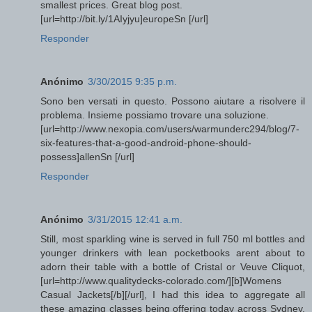
smallest prices. Great blog post.
[url=http://bit.ly/1AIyjyu]europeSn [/url]
Responder
Anónimo
3/30/2015 9:35 p.m.
Sono ben versati in questo. Possono aiutare a risolvere il
problema. Insieme possiamo trovare una soluzione.
[url=http://www.nexopia.com/users/warmunderc294/blog/7-
six-features-that-a-good-android-phone-should-
possess]allenSn [/url]
Responder
Anónimo
3/31/2015 12:41 a.m.
Still, most sparkling wine is served in full 750 ml bottles and
younger drinkers with lean pocketbooks arent about to
adorn their table with a bottle of Cristal or Veuve Cliquot,
[url=http://www.qualitydecks-colorado.com/][b]Womens
Casual Jackets[/b][/url], I had this idea to aggregate all
these amazing classes being offering today across Sydney,