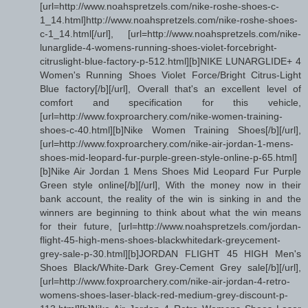
[url=http://www.noahspretzels.com/nike-roshe-shoes-c-
1_14.html]http://www.noahspretzels.com/nike-roshe-shoes-
c-1_14.html[/url], [url=http://www.noahspretzels.com/nike-
lunarglide-4-womens-running-shoes-violet-forcebright-
citruslight-blue-factory-p-512.html][b]NIKE LUNARGLIDE+ 4
Women's Running Shoes Violet Force/Bright Citrus-Light
Blue factory[/b][/url], Overall that's an excellent level of
comfort and specification for this vehicle,
[url=http://www.foxproarchery.com/nike-women-training-
shoes-c-40.html][b]Nike Women Training Shoes[/b][/url],
[url=http://www.foxproarchery.com/nike-air-jordan-1-mens-
shoes-mid-leopard-fur-purple-green-style-online-p-65.html]
[b]Nike Air Jordan 1 Mens Shoes Mid Leopard Fur Purple
Green style online[/b][/url], With the money now in their
bank account, the reality of the win is sinking in and the
winners are beginning to think about what the win means
for their future, [url=http://www.noahspretzels.com/jordan-
flight-45-high-mens-shoes-blackwhitedark-greycement-
grey-sale-p-30.html][b]JORDAN FLIGHT 45 HIGH Men's
Shoes Black/White-Dark Grey-Cement Grey sale[/b][/url],
[url=http://www.foxproarchery.com/nike-air-jordan-4-retro-
womens-shoes-laser-black-red-medium-grey-discount-p-